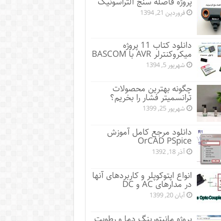
پروژه فاصله سنج آلتراسونیک
فروردین 21, 1394
دانلود کتاب 11 پروژه
میکروکنترلر AVR با BASCOM
شهریور 5, 1394
چگونه بهترین محصولات
ترانسمیتر فشار را بخریم؟
شهریور 25, 1399
دانلود مرجع کامل آموزش
OrCAD PSpice
آذر 18, 1392
انواع اپتوکوپلر و کاربردهای آنها
در مدارهای AC و DC
آبان 20, 1399
پروژه مانيتورينگ دما و رطوبت