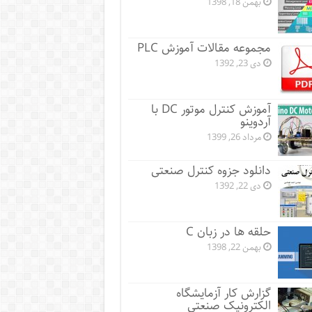
بهمن 18, 1398
مجموعه مقالات آموزش PLC
دی 23, 1392
آموزش کنترل موتور DC با
آردوینو
مرداد 26, 1399
دانلود جزوه کنترل صنعتی
دی 22, 1392
حلقه ها در زبان C
بهمن 22, 1398
گزارش کار آزمایشگاه
الکترونیک صنعتی