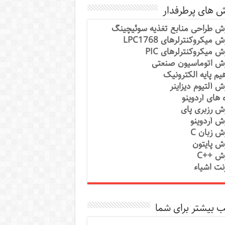
ش های پرطرفدار
ش طراحی منابع تغذیه سوئیچینگ
 میکروکنترلرهای LPC1768
ش میکروکنترلرهای PIC
ش اتوماسیون صنعتی
یم پایه الکترونیک
ش آلتیوم دیزاینر
ه های آردوینو
ش رزبری پای
ش آردوینو
ش زبان C
ش پایتون
ش ++C
رنت اشیاء
 بیشتر برای شما