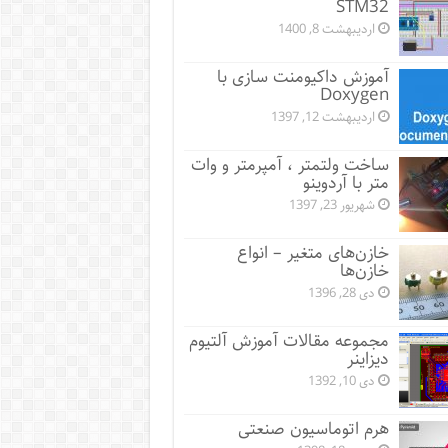
STM32
اردیبهشت 8, 1400
آموزش داکیومنت سازی با
Doxygen
اردیبهشت 12, 1397
ساخت ولتمتر ، آمپرمتر و وات
متر با آردوینو
شهریور 23, 1397
خازن‌های متغیر – انواع
خازن‌ها
دی 28, 1396
مجموعه مقالات آموزش آلتیوم
دیزاینر
دی 10, 1392
هرم اتوماسیون صنعتی