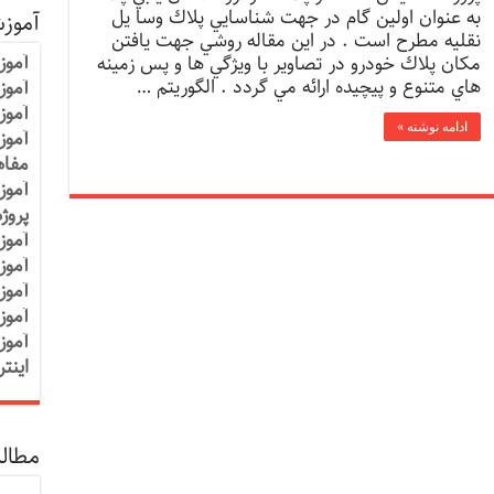
به عنوان اولين گام در جهت شناسايي پلاك وسا يل
آموز
نقليه مطرح است . در اين مقاله روشي جهت يافتن
آموز
مکان پلاك خودرو در تصاوير با ويژگي ها و پس زمينه
هاي متنوع و پيچيده ارائه مي گردد . الگوريتم …
آموزش
آموز
ادامه نوشته »
آموز
مفاه
آموز
پروژ
آموز
آموز
آموز
آموز
آموز
اینت
مطالب