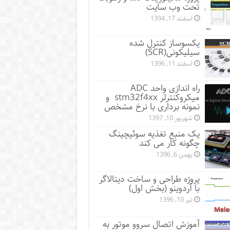
تحت وب سایت
اسفند 17, 1394
یکسوساز کنترل شده
سیلیکونی(SCR)
اسفند 11, 1396
راه اندازی واحد ADC
میکروکنترلر stm32f4xx و
نمونه برداری با نرخ مشخص
شهریور 10, 1397
یک منبع تغذیه سوئیچینگ
چگونه کار می کند
بهمن 6, 1396
پروژه طراحی و ساخت دیتالاگر
با آردوینو (بخش اول)
تیر 10, 1396
آموزش اتصال سروو موتور به