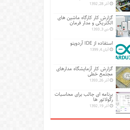
آذر 28, 1392
گزارش کار کارگاه ماشین های
الکتریکی و مدار فرمان
دی 3, 1393
استفاده از IDE آردوینو
آبان 4, 1399
گزارش کار آزمایشگاه مدارهای
مجتمع خطی
آذر 26, 1393
برنامه ای جالب برای محاسبات
رگولاتور ها
آذر 19, 1392