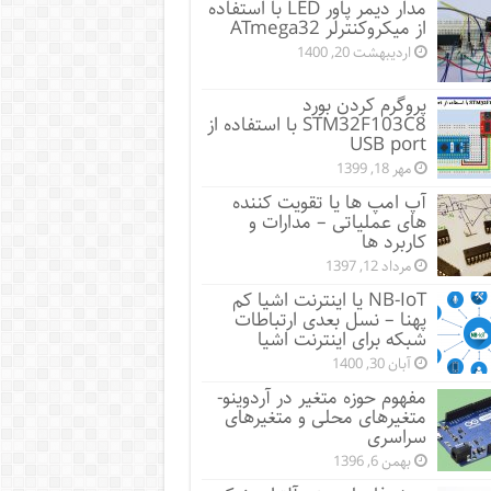
مدار دیمر پاور LED با استفاده
از میکروکنترلر ATmega32
اردیبهشت 20, 1400
پروگرم کردن بورد
STM32F103C8 با استفاده از
USB port
مهر 18, 1399
آپ امپ ها یا تقویت کننده
های عملیاتی – مدارات و
کاربرد ها
مرداد 12, 1397
NB-IoT یا اینترنت اشیا کم
پهنا – نسل بعدی ارتباطات
شبکه برای اینترنت اشیا
آبان 30, 1400
مفهوم حوزه متغیر در آردوینو-
متغیرهای محلی و متغیرهای
سراسری
بهمن 6, 1396