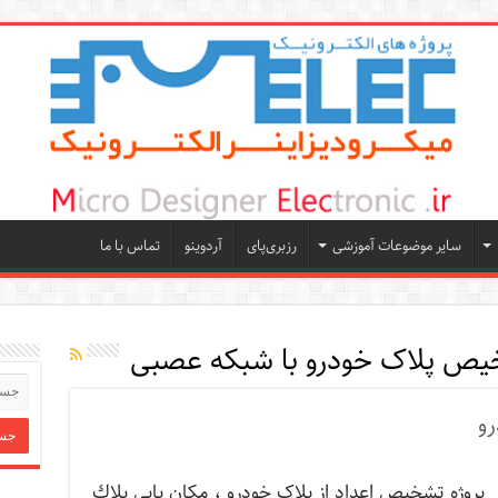
سایر موضوعات آموزشی
رزبری‌پای
آردوینو
تماس با ما
یص پلاک خودرو با شبکه عصبی
رو
پروژه تشخیص اعداد از پلاک خودرو ، مکان يابي پلاك