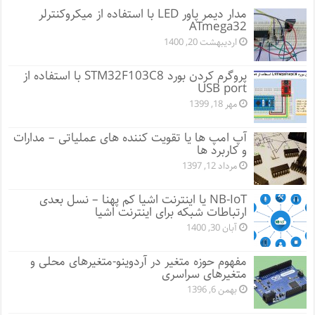
مدار دیمر پاور LED با استفاده از میکروکنترلر
ATmega32
اردیبهشت 20, 1400
پروگرم کردن بورد STM32F103C8 با استفاده از
USB port
مهر 18, 1399
آپ امپ ها یا تقویت کننده های عملیاتی – مدارات
و کاربرد ها
مرداد 12, 1397
NB-IoT یا اینترنت اشیا کم پهنا – نسل بعدی
ارتباطات شبکه برای اینترنت اشیا
آبان 30, 1400
مفهوم حوزه متغیر در آردوینو-متغیرهای محلی و
متغیرهای سراسری
بهمن 6, 1396