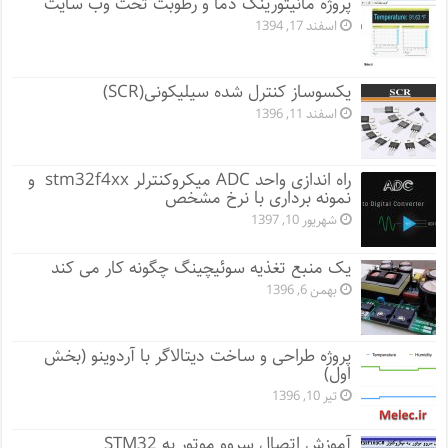
پروژه مانيتورينگ دما و رطوبت تحت وب سایت
اسفند 17, 1394
یکسوساز کنترل شده سیلیکونی(SCR)
اسفند 11, 1396
راه اندازی واحد ADC میکروکنترلر stm32f4xx و
نمونه برداری با نرخ مشخص
شهریور 10, 1397
یک منبع تغذیه سوئیچینگ چگونه کار می کند
بهمن 6, 1396
پروژه طراحی و ساخت دیتالاگر با آردوینو (بخش
اول)
تیر 10, 1396
آموزش اتصال سروو موتور به STM32