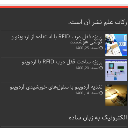
زکات علم نشر آن است.
پروژه قفل‌ درب RFID با استفاده از آردوینو و
گوشی هوشمند
اسفند 25, 1400
پروژه ساخت قفل‌ درب RFID با آردوینو
اسفند 20, 1400
تغذیه آردوینو با سلول‌های خورشیدی آردوینو
اسفند 14, 1400
الکترونیک به زبان ساده