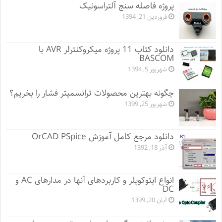
پروژه فاصله سنج آلتراسونیک
فروردین 21, 1394
دانلود کتاب 11 پروژه میکروکنترلر AVR با
BASCOM
شهریور 5, 1394
چگونه بهترین محصولات ترانسمیتر فشار را بخریم؟
شهریور 25, 1399
دانلود مرجع کامل آموزش OrCAD PSpice
آذر 18, 1392
انواع اپتوکوپلر و کاربردهای آنها در مدارهای AC و
DC
آبان 20, 1399