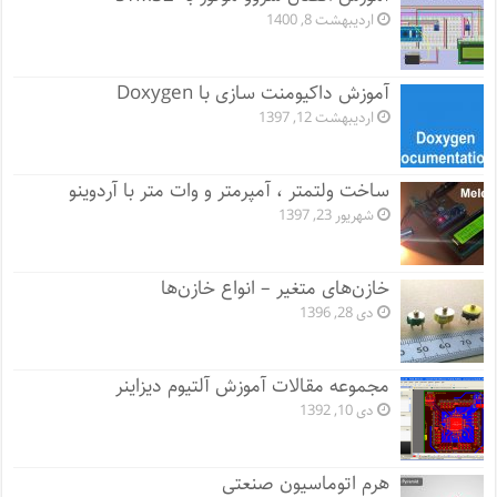
اردیبهشت 8, 1400
آموزش داکیومنت سازی با Doxygen
اردیبهشت 12, 1397
ساخت ولتمتر ، آمپرمتر و وات متر با آردوینو
شهریور 23, 1397
خازن‌های متغیر – انواع خازن‌ها
دی 28, 1396
مجموعه مقالات آموزش آلتیوم دیزاینر
دی 10, 1392
هرم اتوماسیون صنعتی