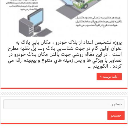
پروژه تشخیص اعداد از پلاک خودرو ، مکان يابي پلاك به
عنوان اولين گام در جهت شناسايي پلاك وسا يل نقليه مطرح
است . در اين مقاله روشي جهت يافتن مکان پلاك خودرو در
تصاوير با ويژگي ها و پس زمينه هاي متنوع و پيچيده ارائه مي
گردد . الگوريتم …
ادامه نوشته »