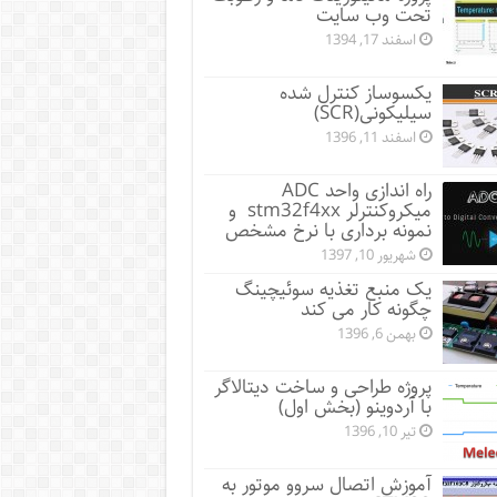
تحت وب سایت
اسفند 17, 1394
یکسوساز کنترل شده
سیلیکونی(SCR)
اسفند 11, 1396
راه اندازی واحد ADC
میکروکنترلر stm32f4xx و
نمونه برداری با نرخ مشخص
شهریور 10, 1397
یک منبع تغذیه سوئیچینگ
چگونه کار می کند
بهمن 6, 1396
پروژه طراحی و ساخت دیتالاگر
با آردوینو (بخش اول)
تیر 10, 1396
آموزش اتصال سروو موتور به