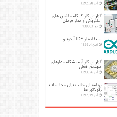
آذر 28, 1392
گزارش کار کارگاه ماشین های
الکتریکی و مدار فرمان
دی 3, 1393
استفاده از IDE آردوینو
آبان 4, 1399
گزارش کار آزمایشگاه مدارهای
مجتمع خطی
آذر 26, 1393
برنامه ای جالب برای محاسبات
رگولاتور ها
آذر 19, 1392