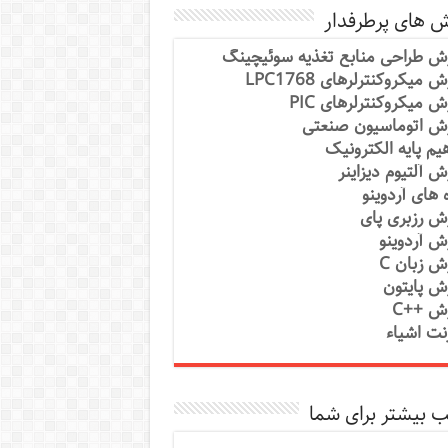
ش های پرطرفدار
ش طراحی منابع تغذیه سوئیچینگ
 میکروکنترلرهای LPC1768
ش میکروکنترلرهای PIC
ش اتوماسیون صنعتی
یم پایه الکترونیک
ش آلتیوم دیزاینر
ه های آردوینو
ش رزبری پای
ش آردوینو
ش زبان C
ش پایتون
ش ++C
رنت اشیاء
 بیشتر برای شما