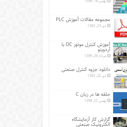
بهمن 18, 1398
مجموعه مقالات آموزش PLC
دی 23, 1392
آموزش کنترل موتور DC با
آردوینو
مرداد 26, 1399
دانلود جزوه کنترل صنعتی
دی 22, 1392
حلقه ها در زبان C
بهمن 22, 1398
گزارش کار آزمایشگاه
الکترونیک صنعتی