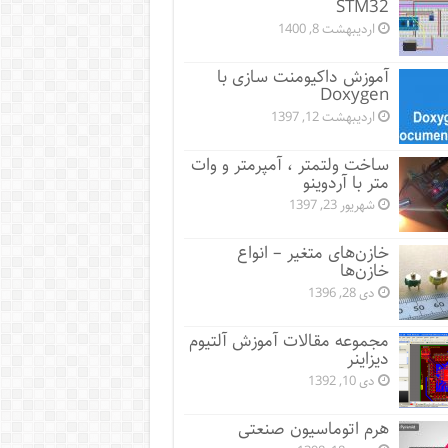
STM32
اردیبهشت 8, 1400
آموزش داکیومنت سازی با
Doxygen
اردیبهشت 12, 1397
ساخت ولتمتر ، آمپرمتر و وات
متر با آردوینو
شهریور 23, 1397
خازن‌های متغیر – انواع
خازن‌ها
دی 28, 1396
مجموعه مقالات آموزش آلتیوم
دیزاینر
دی 10, 1392
هرم اتوماسیون صنعتی