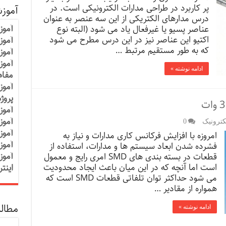
پر کاربرد در طراحی مدارات الکترونیکی است. در
آموز
درس مدارهای الکتریکی از این سه عنصر به عنوان
آموز
عناصر پسیو یا غیرفعال یاد می شود (البته نوع
اکتیو این عناصر نیز در این درس مطرح می شود
آموزش
که به طور مستقیم مرتبط …
آموز
آموز
ادامه نوشته »
مفاه
آموز
پروژ
آموز
آموز
کترونیک
0
آموز
امروزه با افزایش فرکانس کاری مدارات و نیاز به
آموز
فشرده شدن ابعاد سیستم ها و مدارات، استفاده از
آموز
قطعات در بسته بندی های SMD امری رایج و معمول
است اما آنچه که در این میان باعث ایجاد محدودیت
اینت
می شود حداکثر توان تلفاتی قطعات SMD است که
همواره از مقادیر …
مطالب
ادامه نوشته »