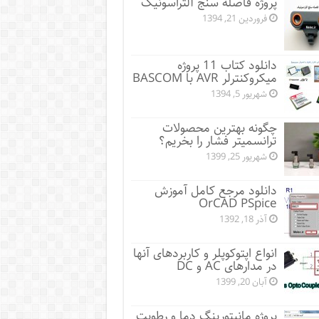
پروژه فاصله سنج آلتراسونیک
فروردین 21, 1394
دانلود کتاب 11 پروژه
میکروکنترلر AVR با BASCOM
شهریور 5, 1394
چگونه بهترین محصولات
ترانسمیتر فشار را بخریم؟
شهریور 25, 1399
دانلود مرجع کامل آموزش
OrCAD PSpice
آذر 18, 1392
انواع اپتوکوپلر و کاربردهای آنها
در مدارهای AC و DC
آبان 20, 1399
پروژه مانيتورينگ دما و رطوبت