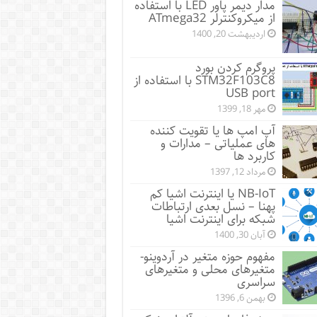
مدار دیمر پاور LED با استفاده
از میکروکنترلر ATmega32
اردیبهشت 20, 1400
پروگرم کردن بورد
STM32F103C8 با استفاده از
USB port
مهر 18, 1399
آپ امپ ها یا تقویت کننده
های عملیاتی – مدارات و
کاربرد ها
مرداد 12, 1397
NB-IoT یا اینترنت اشیا کم
پهنا – نسل بعدی ارتباطات
شبکه برای اینترنت اشیا
آبان 30, 1400
مفهوم حوزه متغیر در آردوینو-
متغیرهای محلی و متغیرهای
سراسری
بهمن 6, 1396