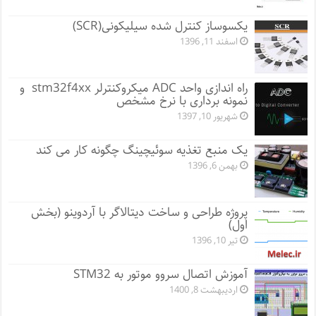
یکسوساز کنترل شده سیلیکونی(SCR)
اسفند 11, 1396
راه اندازی واحد ADC میکروکنترلر stm32f4xx و
نمونه برداری با نرخ مشخص
شهریور 10, 1397
یک منبع تغذیه سوئیچینگ چگونه کار می کند
بهمن 6, 1396
پروژه طراحی و ساخت دیتالاگر با آردوینو (بخش
اول)
تیر 10, 1396
آموزش اتصال سروو موتور به STM32
اردیبهشت 8, 1400