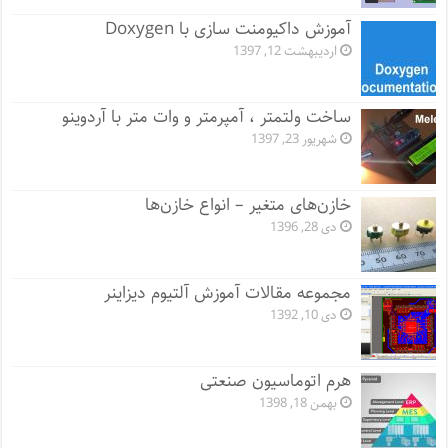
آموزش داکیومنت سازی با Doxygen
اردیبهشت 12, 1397
ساخت ولتمتر ، آمپرمتر و وات متر با آردوینو
شهریور 23, 1397
خازن‌های متغیر – انواع خازن‌ها
دی 28, 1396
مجموعه مقالات آموزش آلتیوم دیزاینر
دی 10, 1392
هرم اتوماسیون صنعتی
بهمن 18, 1398