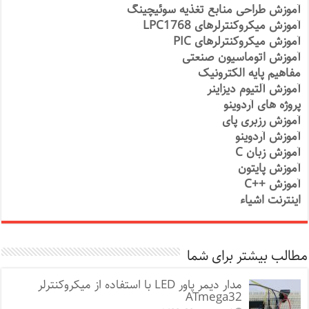
آموزش طراحی منابع تغذیه سوئیچینگ
آموزش میکروکنترلرهای LPC1768
آموزش میکروکنترلرهای PIC
آموزش اتوماسیون صنعتی
مفاهیم پایه الکترونیک
آموزش آلتیوم دیزاینر
پروژه های آردوینو
آموزش رزبری پای
آموزش آردوینو
آموزش زبان C
آموزش پایتون
آموزش ++C
اینترنت اشیاء
مطالب بیشتر برای شما
مدار دیمر پاور LED با استفاده از میکروکنترلر
ATmega32