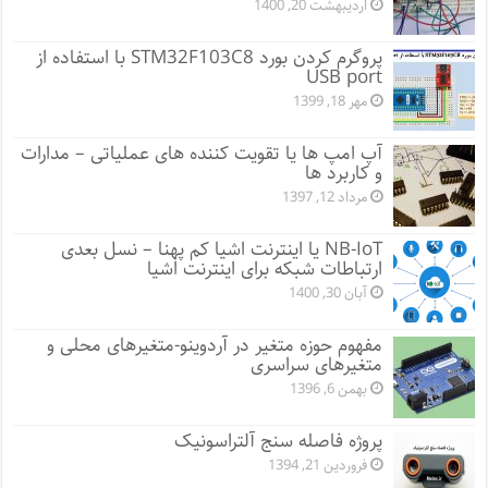
اردیبهشت 20, 1400
پروگرم کردن بورد STM32F103C8 با استفاده از
USB port
مهر 18, 1399
آپ امپ ها یا تقویت کننده های عملیاتی – مدارات
و کاربرد ها
مرداد 12, 1397
NB-IoT یا اینترنت اشیا کم پهنا – نسل بعدی
ارتباطات شبکه برای اینترنت اشیا
آبان 30, 1400
مفهوم حوزه متغیر در آردوینو-متغیرهای محلی و
متغیرهای سراسری
بهمن 6, 1396
پروژه فاصله سنج آلتراسونیک
فروردین 21, 1394