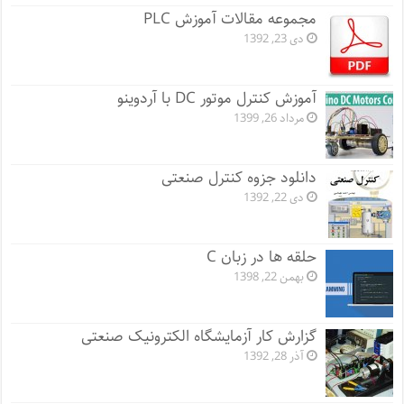
مجموعه مقالات آموزش PLC
دی 23, 1392
آموزش کنترل موتور DC با آردوینو
مرداد 26, 1399
دانلود جزوه کنترل صنعتی
دی 22, 1392
حلقه ها در زبان C
بهمن 22, 1398
گزارش کار آزمایشگاه الکترونیک صنعتی
آذر 28, 1392