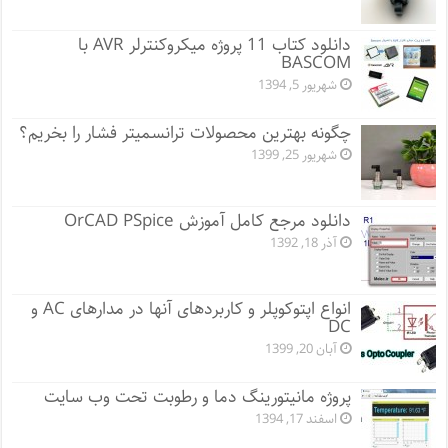
دانلود کتاب 11 پروژه میکروکنترلر AVR با
BASCOM
شهریور 5, 1394
چگونه بهترین محصولات ترانسمیتر فشار را بخریم؟
شهریور 25, 1399
دانلود مرجع کامل آموزش OrCAD PSpice
آذر 18, 1392
انواع اپتوکوپلر و کاربردهای آنها در مدارهای AC و
DC
آبان 20, 1399
پروژه مانيتورينگ دما و رطوبت تحت وب سایت
اسفند 17, 1394