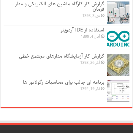
گزارش کار کارگاه ماشین های الکتریکی و مدار
فرمان
دی 3, 1393
استفاده از IDE آردوینو
آبان 4, 1399
گزارش کار آزمایشگاه مدارهای مجتمع خطی
آذر 26, 1393
برنامه ای جالب برای محاسبات رگولاتور ها
آذر 19, 1392