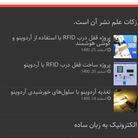
زکات علم نشر آن است.
پروژه قفل‌ درب RFID با استفاده از آردوینو و
گوشی هوشمند
اسفند 25, 1400
پروژه ساخت قفل‌ درب RFID با آردوینو
اسفند 20, 1400
تغذیه آردوینو با سلول‌های خورشیدی آردوینو
اسفند 14, 1400
الکترونیک به زبان ساده