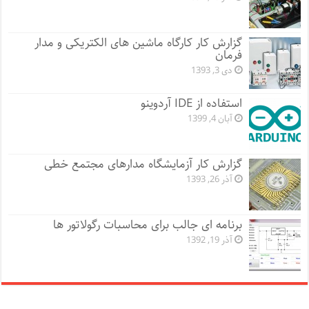
گزارش کار کارگاه ماشین های الکتریکی و مدار
فرمان
دی 3, 1393
استفاده از IDE آردوینو
آبان 4, 1399
گزارش کار آزمایشگاه مدارهای مجتمع خطی
آذر 26, 1393
برنامه ای جالب برای محاسبات رگولاتور ها
آذر 19, 1392