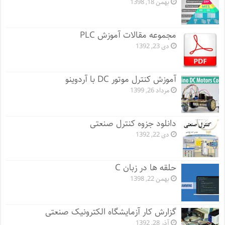
بهمن 18, 1398
مجموعه مقالات آموزش PLC
دی 23, 1392
آموزش کنترل موتور DC با آردوینو
مرداد 26, 1399
دانلود جزوه کنترل صنعتی
دی 22, 1392
حلقه ها در زبان C
بهمن 22, 1398
گزارش کار آزمایشگاه الکترونیک صنعتی
آذر 28, 1392