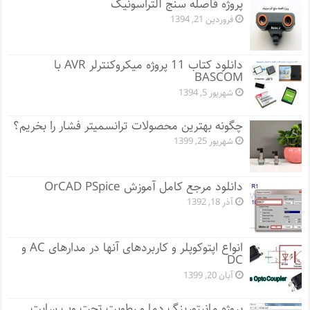
پروژه فاصله سنج آلتراسونیک
فروردین 21, 1394
دانلود کتاب 11 پروژه میکروکنترلر AVR با
BASCOM
شهریور 5, 1394
چگونه بهترین محصولات ترانسمیتر فشار را بخریم؟
شهریور 25, 1399
دانلود مرجع کامل آموزش OrCAD PSpice
آذر 18, 1392
انواع اپتوکوپلر و کاربردهای آنها در مدارهای AC و
DC
آبان 20, 1399
پروژه مانيتورينگ دما و رطوبت تحت وب سایت