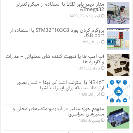
مدار دیمر پاور LED با استفاده از میکروکنترلر
ATmega32
اردیبهشت 20, 1400
پروگرم کردن بورد STM32F103C8 با استفاده از
USB port
مهر 18, 1399
آپ امپ ها یا تقویت کننده های عملیاتی – مدارات
و کاربرد ها
مرداد 12, 1397
NB-IoT یا اینترنت اشیا کم پهنا – نسل بعدی
ارتباطات شبکه برای اینترنت اشیا
آبان 30, 1400
مفهوم حوزه متغیر در آردوینو-متغیرهای محلی و
متغیرهای سراسری
بهمن 6, 1396