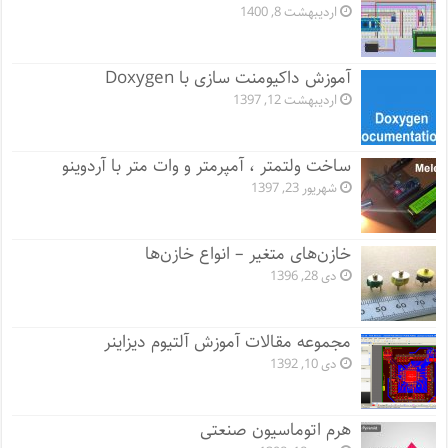
اردیبهشت 8, 1400
آموزش داکیومنت سازی با Doxygen
اردیبهشت 12, 1397
ساخت ولتمتر ، آمپرمتر و وات متر با آردوینو
شهریور 23, 1397
خازن‌های متغیر – انواع خازن‌ها
دی 28, 1396
مجموعه مقالات آموزش آلتیوم دیزاینر
دی 10, 1392
هرم اتوماسیون صنعتی