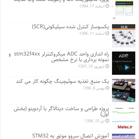
اسفند 17, 1394
یکسوساز کنترل شده سیلیکونی(SCR)
اسفند 11, 1396
راه اندازی واحد ADC میکروکنترلر stm32f4xx و
نمونه برداری با نرخ مشخص
شهریور 10, 1397
یک منبع تغذیه سوئیچینگ چگونه کار می کند
بهمن 6, 1396
پروژه طراحی و ساخت دیتالاگر با آردوینو (بخش
اول)
تیر 10, 1396
آموزش اتصال سروو موتور به STM32