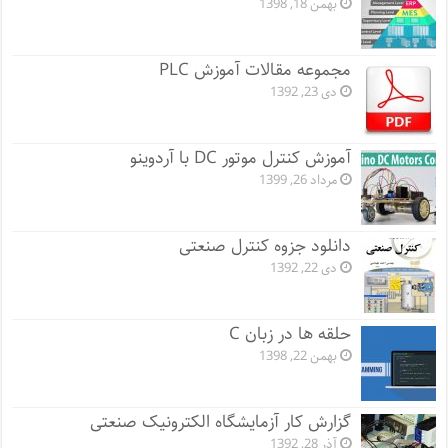
بهمن 18, 1398
مجموعه مقالات آموزش PLC
دی 23, 1392
آموزش کنترل موتور DC با آردوینو
مرداد 26, 1399
دانلود جزوه کنترل صنعتی
دی 22, 1392
حلقه ها در زبان C
بهمن 22, 1398
گزارش کار آزمایشگاه الکترونیک صنعتی
آذر 28, 1392