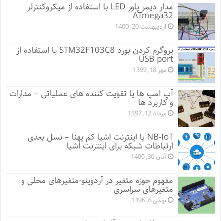
مدار دیمر پاور LED با استفاده از میکروکنترلر
ATmega32
اردیبهشت 20, 1400
پروگرم کردن بورد STM32F103C8 با استفاده از
USB port
مهر 18, 1399
آپ امپ ها یا تقویت کننده های عملیاتی – مدارات
و کاربرد ها
مرداد 12, 1397
NB-IoT یا اینترنت اشیا کم پهنا – نسل بعدی
ارتباطات شبکه برای اینترنت اشیا
آبان 30, 1400
مفهوم حوزه متغیر در آردوینو-متغیرهای محلی و
متغیرهای سراسری
بهمن 6, 1396