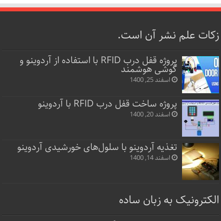
زکات علم نشر آن است.
پروژه قفل‌ درب RFID با استفاده از آردوینو و
گوشی هوشمند
اسفند 25, 1400
پروژه ساخت قفل‌ درب RFID با آردوینو
اسفند 20, 1400
تغذیه آردوینو با سلول‌های خورشیدی آردوینو
اسفند 14, 1400
الکترونیک به زبان ساده