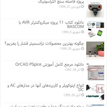
پروژه فاصله سنج آلتراسونیک
فروردین 21, 1394
دانلود کتاب 11 پروژه میکروکنترلر AVR با
BASCOM
شهریور 5, 1394
چگونه بهترین محصولات ترانسمیتر فشار را بخریم؟
شهریور 25, 1399
دانلود مرجع کامل آموزش OrCAD PSpice
آذر 18, 1392
انواع اپتوکوپلر و کاربردهای آنها در مدارهای AC و
DC
آبان 20, 1399
پروژه مانيتورينگ دما و رطوبت تحت وب سایت