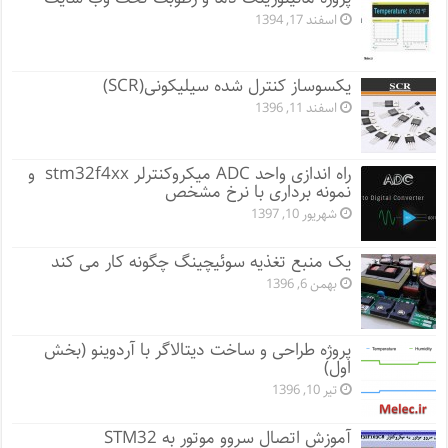
اسفند 17, 1394
یکسوساز کنترل شده سیلیکونی(SCR)
اسفند 11, 1396
راه اندازی واحد ADC میکروکنترلر stm32f4xx و
نمونه برداری با نرخ مشخص
شهریور 10, 1397
یک منبع تغذیه سوئیچینگ چگونه کار می کند
بهمن 6, 1396
پروژه طراحی و ساخت دیتالاگر با آردوینو (بخش
اول)
تیر 10, 1396
آموزش اتصال سروو موتور به STM32