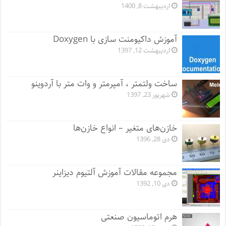
اردیبهشت 8, 1400
آموزش داکیومنت سازی با Doxygen
اردیبهشت 12, 1397
ساخت ولتمتر ، آمپرمتر و وات متر با آردوینو
شهریور 23, 1397
خازن‌های متغیر – انواع خازن‌ها
دی 28, 1396
مجموعه مقالات آموزش آلتیوم دیزاینر
دی 10, 1392
هرم اتوماسیون صنعتی