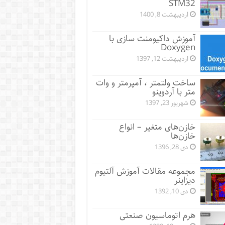
STM32
اردیبهشت 8, 1400
آموزش داکیومنت سازی با
Doxygen
اردیبهشت 12, 1397
ساخت ولتمتر ، آمپرمتر و وات
متر با آردوینو
شهریور 23, 1397
خازن‌های متغیر – انواع
خازن‌ها
دی 28, 1396
مجموعه مقالات آموزش آلتیوم
دیزاینر
دی 10, 1392
هرم اتوماسیون صنعتی