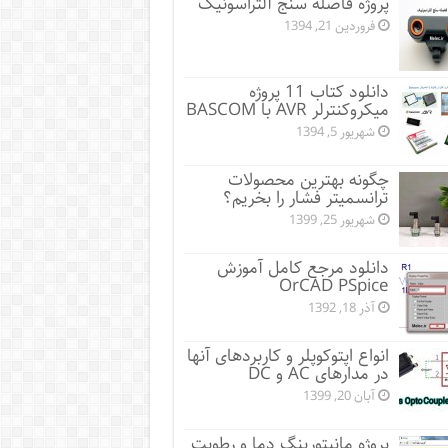
پروژه فاصله سنج آلتراسونیک
فروردین 21, 1394
دانلود کتاب 11 پروژه
میکروکنترلر AVR با BASCOM
شهریور 5, 1394
چگونه بهترین محصولات
ترانسمیتر فشار را بخریم؟
شهریور 25, 1399
دانلود مرجع کامل آموزش
OrCAD PSpice
آذر 18, 1392
انواع اپتوکوپلر و کاربردهای آنها
در مدارهای AC و DC
آبان 20, 1399
پروژه مانيتورينگ دما و رطوبت