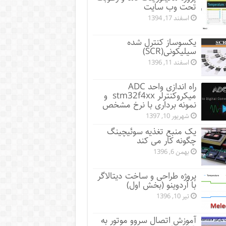
تحت وب سایت
اسفند 17, 1394
یکسوساز کنترل شده
سیلیکونی(SCR)
اسفند 11, 1396
راه اندازی واحد ADC
میکروکنترلر stm32f4xx و
نمونه برداری با نرخ مشخص
شهریور 10, 1397
یک منبع تغذیه سوئیچینگ
چگونه کار می کند
بهمن 6, 1396
پروژه طراحی و ساخت دیتالاگر
با آردوینو (بخش اول)
تیر 10, 1396
آموزش اتصال سروو موتور به