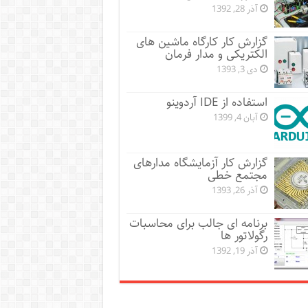
آذر 28, 1392
گزارش کار کارگاه ماشین های
الکتریکی و مدار فرمان
دی 3, 1393
استفاده از IDE آردوینو
آبان 4, 1399
گزارش کار آزمایشگاه مدارهای
مجتمع خطی
آذر 26, 1393
برنامه ای جالب برای محاسبات
رگولاتور ها
آذر 19, 1392