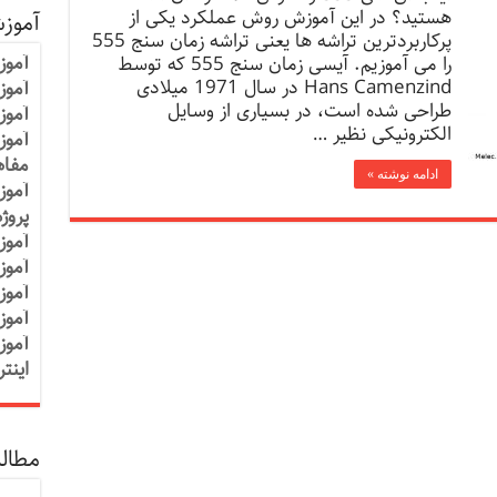
هستید؟ در این آموزش روش عملکرد یکی از
آموز
پرکاربردترین تراشه ها یعنی تراشه زمان سنج 555
آموز
را می آموزیم. آیسی زمان سنج 555 که توسط
Hans Camenzind در سال 1971 میلادی
آموزش
طراحی شده است، در بسیاری از وسایل
آموز
الکترونیکی نظیر …
آموز
مفاه
ادامه نوشته »
آموز
پروژ
آموز
آموز
آموز
آموز
آموز
اینت
مطالب