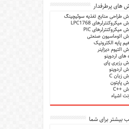
ش های پرطرفدار
ش طراحی منابع تغذیه سوئیچینگ
 میکروکنترلرهای LPC1768
ش میکروکنترلرهای PIC
ش اتوماسیون صنعتی
یم پایه الکترونیک
ش آلتیوم دیزاینر
ه های آردوینو
ش رزبری پای
ش آردوینو
ش زبان C
ش پایتون
ش ++C
رنت اشیاء
 بیشتر برای شما