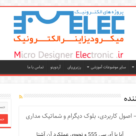
سایر موضوعات آموزشی
رزبری‌پای
آردوینو
تماس با ما
نده
آیا با آی سی 555 و نحوه‌ی عملکرد آن آشنا