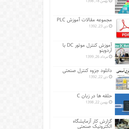
بهمن 18, 1398
مجموعه مقالات آموزش PLC
دی 23, 1392
آموزش کنترل موتور DC با
آردوینو
مرداد 26, 1399
دانلود جزوه کنترل صنعتی
دی 22, 1392
حلقه ها در زبان C
بهمن 22, 1398
گزارش کار آزمایشگاه
الکترونیک صنعتی