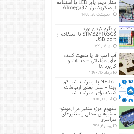
مدار دیمر پاور LED با استفاده
از میکروکنترلر ATmega32
اردیبهشت 20, 1400
پروگرم کردن بورد
STM32F103C8 با استفاده از
USB port
مهر 18, 1399
آپ امپ ها یا تقویت کننده
های عملیاتی – مدارات و
کاربرد ها
مرداد 12, 1397
NB-IoT یا اینترنت اشیا کم
پهنا – نسل بعدی ارتباطات
شبکه برای اینترنت اشیا
آبان 30, 1400
مفهوم حوزه متغیر در آردوینو-
متغیرهای محلی و متغیرهای
سراسری
بهمن 6, 1396