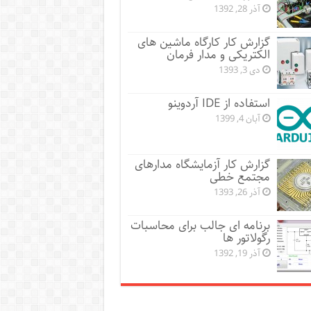
آذر 28, 1392
گزارش کار کارگاه ماشین های
الکتریکی و مدار فرمان
دی 3, 1393
استفاده از IDE آردوینو
آبان 4, 1399
گزارش کار آزمایشگاه مدارهای
مجتمع خطی
آذر 26, 1393
برنامه ای جالب برای محاسبات
رگولاتور ها
آذر 19, 1392