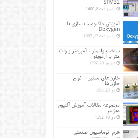
STM32
اردیبهشت 8, 1400
آموزش داکیومنت سازی با
Doxygen
اردیبهشت 12, 1397
ساخت ولتمتر ، آمپرمتر و وات
متر با آردوینو
شهریور 23, 1397
خازن‌های متغیر – انواع
خازن‌ها
دی 28, 1396
مجموعه مقالات آموزش آلتیوم
دیزاینر
دی 10, 1392
هرم اتوماسیون صنعتی