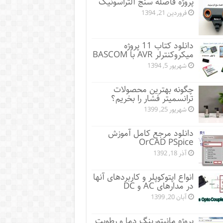
پروژه فاصله سنج آلتراسونیک
فروردین 21, 1394
دانلود کتاب 11 پروژه
میکروکنترلر AVR با BASCOM
شهریور 5, 1394
چگونه بهترین محصولات
ترانسمیتر فشار را بخریم؟
شهریور 25, 1399
دانلود مرجع کامل آموزش
OrCAD PSpice
آذر 18, 1392
انواع اپتوکوپلر و کاربردهای آنها
در مدارهای AC و DC
آبان 20, 1399
پروژه مانيتورينگ دما و رطوبت