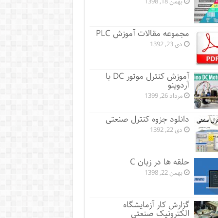
بهمن 18, 1398
مجموعه مقالات آموزش PLC
دی 23, 1392
آموزش کنترل موتور DC با
آردوینو
مرداد 26, 1399
دانلود جزوه کنترل صنعتی
دی 22, 1392
حلقه ها در زبان C
بهمن 22, 1398
گزارش کار آزمایشگاه
الکترونیک صنعتی