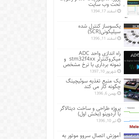
تحت وب سایت
اسفند 17, 1394
یکسوساز کنترل شده
سیلیکونی(SCR)
اسفند 11, 1396
راه اندازی واحد ADC
میکروکنترلر stm32f4xx و
نمونه برداری با نرخ مشخص
شهریور 10, 1397
یک منبع تغذیه سوئیچینگ
چگونه کار می کند
بهمن 6, 1396
پروژه طراحی و ساخت دیتالاگر
با آردوینو (بخش اول)
تیر 10, 1396
آموزش اتصال سروو موتور به