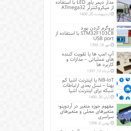
مدار دیمر پاور LED با استفاده
از میکروکنترلر ATmega32
اردیبهشت 20, 1400
پروگرم کردن بورد
STM32F103C8 با استفاده از
USB port
مهر 18, 1399
آپ امپ ها یا تقویت کننده
های عملیاتی – مدارات و
کاربرد ها
مرداد 12, 1397
NB-IoT یا اینترنت اشیا کم
پهنا – نسل بعدی ارتباطات
شبکه برای اینترنت اشیا
آبان 30, 1400
مفهوم حوزه متغیر در آردوینو-
متغیرهای محلی و متغیرهای
سراسری
بهمن 6, 1396