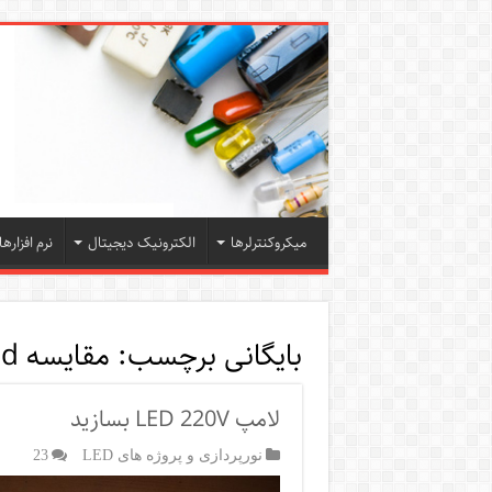
میکروکنترلرها
الکترونیک دیجیتال
نرم افزارها
بایگانی برچسب:
مقایسه led
لامپ LED 220V بسازید
نورپردازی و پروژه های LED
23