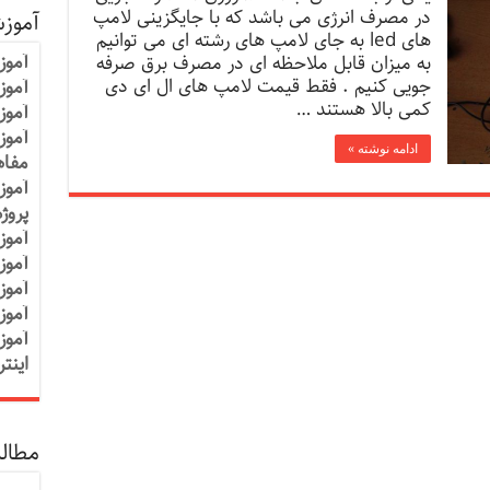
در مصرف انرژی می باشد که با جایگزینی لامپ
آموز
های led به جای لامپ های رشته ای می توانیم
آموز
به میزان قابل ملاحظه ای در مصرف برق صرفه
جویی کنیم . فقط قیمت لامپ های ال ای دی
آموزش
کمی بالا هستند …
آموز
آموز
ادامه نوشته »
مفاه
آموز
پروژ
آموز
آموز
آموز
آموز
آموز
اینت
مطالب