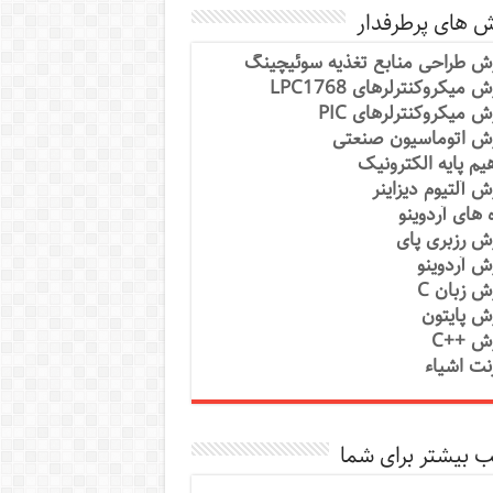
ش های پرطرفدار
ش طراحی منابع تغذیه سوئیچینگ
 میکروکنترلرهای LPC1768
ش میکروکنترلرهای PIC
ش اتوماسیون صنعتی
یم پایه الکترونیک
ش آلتیوم دیزاینر
ه های آردوینو
ش رزبری پای
ش آردوینو
ش زبان C
ش پایتون
ش ++C
رنت اشیاء
 بیشتر برای شما