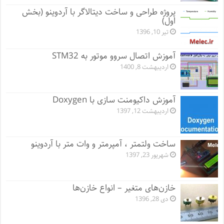
پروژه طراحی و ساخت دیتالاگر با آردوینو (بخش
اول)
تیر 10, 1396
آموزش اتصال سروو موتور به STM32
اردیبهشت 8, 1400
آموزش داکیومنت سازی با Doxygen
اردیبهشت 12, 1397
ساخت ولتمتر ، آمپرمتر و وات متر با آردوینو
شهریور 23, 1397
خازن‌های متغیر – انواع خازن‌ها
دی 28, 1396