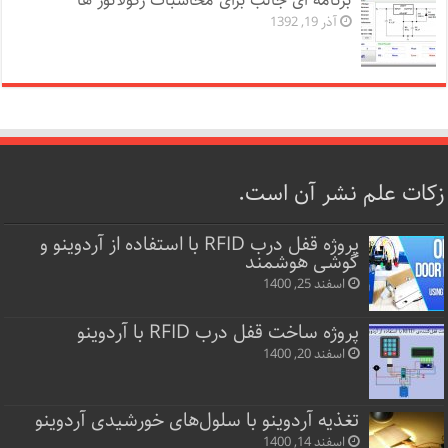
برنامه ای جالب برای محاسبات رگولاتور ها
آذر 19, 1392
زکات علم نشر آن است.
پروژه قفل‌ درب RFID با استفاده از آردوینو و
گوشی هوشمند
اسفند 25, 1400
پروژه ساخت قفل‌ درب RFID با آردوینو
اسفند 20, 1400
تغذیه آردوینو با سلول‌های خورشیدی آردوینو
اسفند 14, 1400