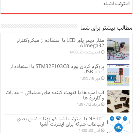
اینترنت اشیاء
مطالب بیشتر برای شما
مدار دیمر پاور LED با استفاده از میکروکنترلر
ATmega32
اردیبهشت 20, 1400
پروگرم کردن بورد STM32F103C8 با استفاده از
USB port
مهر 18, 1399
آپ امپ ها یا تقویت کننده های عملیاتی – مدارات
و کاربرد ها
مرداد 12, 1397
NB-IoT یا اینترنت اشیا کم پهنا – نسل بعدی
ارتباطات شبکه برای اینترنت اشیا
آبان 30, 1400