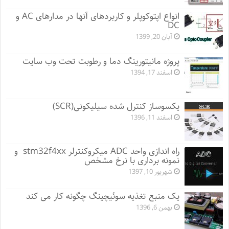
انواع اپتوکوپلر و کاربردهای آنها در مدارهای AC و
DC
آبان 20, 1399
پروژه مانيتورينگ دما و رطوبت تحت وب سایت
اسفند 17, 1394
یکسوساز کنترل شده سیلیکونی(SCR)
اسفند 11, 1396
راه اندازی واحد ADC میکروکنترلر stm32f4xx و
نمونه برداری با نرخ مشخص
شهریور 10, 1397
یک منبع تغذیه سوئیچینگ چگونه کار می کند
بهمن 6, 1396