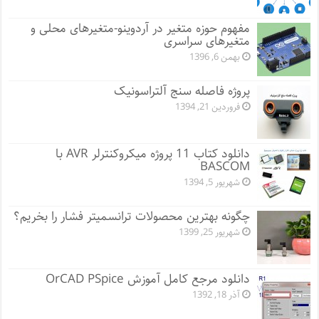
مفهوم حوزه متغیر در آردوینو-متغیرهای محلی و
متغیرهای سراسری
بهمن 6, 1396
پروژه فاصله سنج آلتراسونیک
فروردین 21, 1394
دانلود کتاب 11 پروژه میکروکنترلر AVR با
BASCOM
شهریور 5, 1394
چگونه بهترین محصولات ترانسمیتر فشار را بخریم؟
شهریور 25, 1399
دانلود مرجع کامل آموزش OrCAD PSpice
آذر 18, 1392