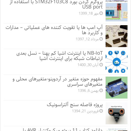
پروگرم کردن بورد STM32F103C8 با استفاده از
USB port
مهر 18, 1399
آپ امپ ها یا تقویت کننده های عملیاتی – مدارات
و کاربرد ها
مرداد 12, 1397
NB-IoT یا اینترنت اشیا کم پهنا – نسل بعدی
ارتباطات شبکه برای اینترنت اشیا
آبان 30, 1400
مفهوم حوزه متغیر در آردوینو-متغیرهای محلی و
متغیرهای سراسری
بهمن 6, 1396
پروژه فاصله سنج آلتراسونیک
فروردین 21, 1394
دانلود کتاب 11 پروژه میکروکنترلر AVR با