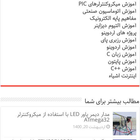
آموزش میکروکنترلرهای PIC
آموزش اتوماسیون صنعتی
مفاهیم پایه الکترونیک
آموزش آلتیوم دیزاینر
پروژه های آردوینو
آموزش رزبری پای
آموزش آردوینو
آموزش زبان C
آموزش پایتون
آموزش ++C
اینترنت اشیاء
مطالب بیشتر برای شما
مدار دیمر پاور LED با استفاده از میکروکنترلر
ATmega32
اردیبهشت 20, 1400