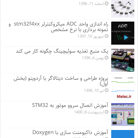
اسفند 11, 1396
راه اندازی واحد ADC میکروکنترلر stm32f4xx و
نمونه برداری با نرخ مشخص
شهریور 10, 1397
یک منبع تغذیه سوئیچینگ چگونه کار می کند
بهمن 6, 1396
پروژه طراحی و ساخت دیتالاگر با آردوینو (بخش
اول)
تیر 10, 1396
آموزش اتصال سروو موتور به STM32
اردیبهشت 8, 1400
آموزش داکیومنت سازی با Doxygen