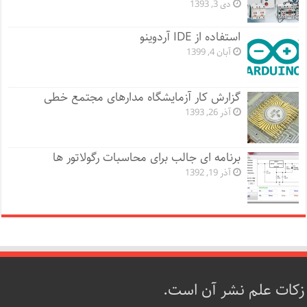
دی 3, 1393
استفاده از IDE آردوینو
آبان 4, 1399
گزارش کار آزمایشگاه مدارهای مجتمع خطی
آذر 26, 1393
برنامه ای جالب برای محاسبات رگولاتور ها
آذر 19, 1392
زکات علم نشر آن است.