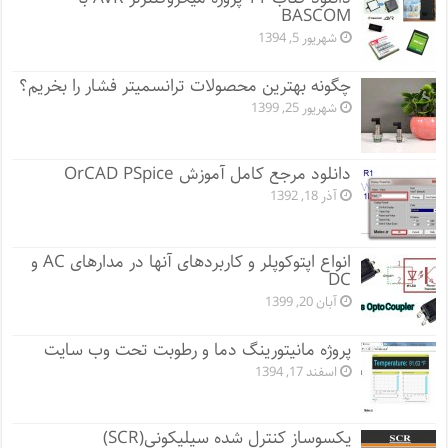
BASCOM
شهریور 5, 1394
چگونه بهترین محصولات ترانسمیتر فشار را بخریم؟
شهریور 25, 1399
دانلود مرجع کامل آموزش OrCAD PSpice
آذر 18, 1392
انواع اپتوکوپلر و کاربردهای آنها در مدارهای AC و
DC
آبان 20, 1399
پروژه مانيتورينگ دما و رطوبت تحت وب سایت
اسفند 17, 1394
یکسوساز کنترل شده سیلیکونی(SCR)