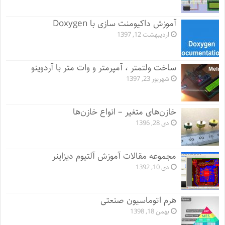
آموزش داکیومنت سازی با Doxygen
اردیبهشت 12, 1397
ساخت ولتمتر ، آمپرمتر و وات متر با آردوینو
شهریور 23, 1397
خازن‌های متغیر – انواع خازن‌ها
دی 28, 1396
مجموعه مقالات آموزش آلتیوم دیزاینر
دی 10, 1392
هرم اتوماسیون صنعتی
بهمن 18, 1398