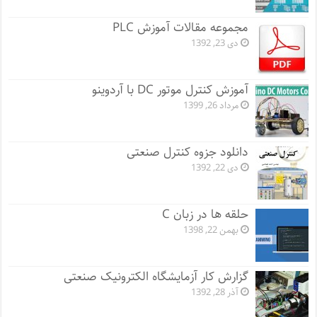
مجموعه مقالات آموزش PLC
دی 23, 1392
آموزش کنترل موتور DC با آردوینو
مرداد 26, 1399
دانلود جزوه کنترل صنعتی
دی 22, 1392
حلقه ها در زبان C
بهمن 22, 1398
گزارش کار آزمایشگاه الکترونیک صنعتی
آذر 28, 1392