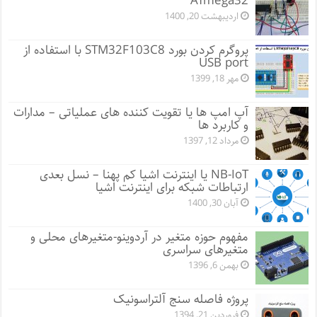
ATmega32
اردیبهشت 20, 1400
پروگرم کردن بورد STM32F103C8 با استفاده از
USB port
مهر 18, 1399
آپ امپ ها یا تقویت کننده های عملیاتی – مدارات
و کاربرد ها
مرداد 12, 1397
NB-IoT یا اینترنت اشیا کم پهنا – نسل بعدی
ارتباطات شبکه برای اینترنت اشیا
آبان 30, 1400
مفهوم حوزه متغیر در آردوینو-متغیرهای محلی و
متغیرهای سراسری
بهمن 6, 1396
پروژه فاصله سنج آلتراسونیک
فروردین 21, 1394