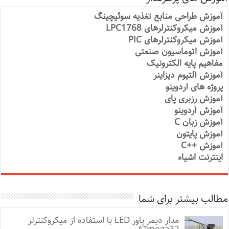
آموزش طراحی منابع تغذیه سوئیچینگ
آموزش میکروکنترلرهای LPC1768
آموزش میکروکنترلرهای PIC
آموزش اتوماسیون صنعتی
مفاهیم پایه الکترونیک
آموزش آلتیوم دیزاینر
پروژه های آردوینو
آموزش رزبری پای
آموزش آردوینو
آموزش زبان C
آموزش پایتون
آموزش ++C
اینترنت اشیاء
مطالب بیشتر برای شما
مدار دیمر پاور LED با استفاده از میکروکنترلر