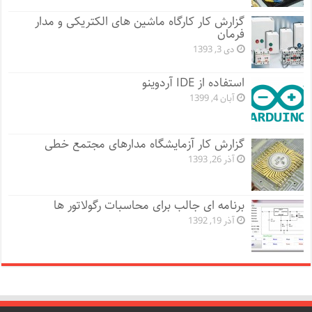
گزارش کار کارگاه ماشین های الکتریکی و مدار
فرمان
دی 3, 1393
استفاده از IDE آردوینو
آبان 4, 1399
گزارش کار آزمایشگاه مدارهای مجتمع خطی
آذر 26, 1393
برنامه ای جالب برای محاسبات رگولاتور ها
آذر 19, 1392