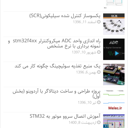
یکسوساز کنترل شده سیلیکونی(SCR)
اسفند 11, 1396
راه اندازی واحد ADC میکروکنترلر stm32f4xx و
نمونه برداری با نرخ مشخص
شهریور 10, 1397
یک منبع تغذیه سوئیچینگ چگونه کار می کند
بهمن 6, 1396
پروژه طراحی و ساخت دیتالاگر با آردوینو (بخش
اول)
تیر 10, 1396
آموزش اتصال سروو موتور به STM32
اردیبهشت 8, 1400