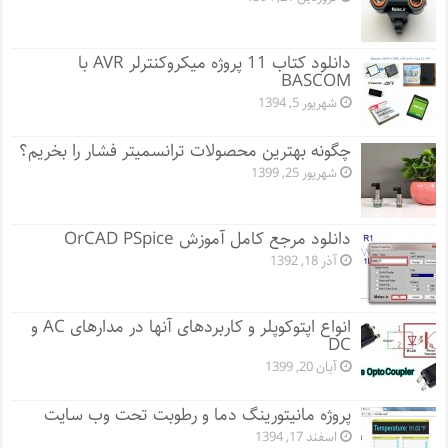
دانلود کتاب 11 پروژه میکروکنترلر AVR با
BASCOM
شهریور 5, 1394
چگونه بهترین محصولات ترانسمیتر فشار را بخریم؟
شهریور 25, 1399
دانلود مرجع کامل آموزش OrCAD PSpice
آذر 18, 1392
انواع اپتوکوپلر و کاربردهای آنها در مدارهای AC و
DC
آبان 20, 1399
پروژه مانيتورينگ دما و رطوبت تحت وب سایت
اسفند 17, 1394