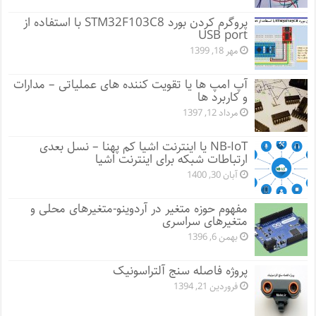
پروگرم کردن بورد STM32F103C8 با استفاده از
USB port
مهر 18, 1399
آپ امپ ها یا تقویت کننده های عملیاتی – مدارات
و کاربرد ها
مرداد 12, 1397
NB-IoT یا اینترنت اشیا کم پهنا – نسل بعدی
ارتباطات شبکه برای اینترنت اشیا
آبان 30, 1400
مفهوم حوزه متغیر در آردوینو-متغیرهای محلی و
متغیرهای سراسری
بهمن 6, 1396
پروژه فاصله سنج آلتراسونیک
فروردین 21, 1394