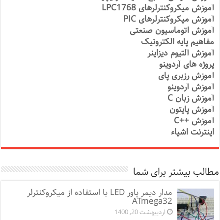
آموزش میکروکنترلرهای LPC1768
آموزش میکروکنترلرهای PIC
آموزش اتوماسیون صنعتی
مفاهیم پایه الکترونیک
آموزش آلتیوم دیزاینر
پروژه های آردوینو
آموزش رزبری پای
آموزش آردوینو
آموزش زبان C
آموزش پایتون
آموزش ++C
اینترنت اشیاء
مطالب بیشتر برای شما
مدار دیمر پاور LED با استفاده از میکروکنترلر
ATmega32
اردیبهشت 20, 1400