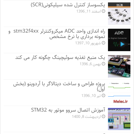
یکسوساز کنترل شده سیلیکونی(SCR)
اسفند 11, 1396
راه اندازی واحد ADC میکروکنترلر stm32f4xx و
نمونه برداری با نرخ مشخص
شهریور 10, 1397
یک منبع تغذیه سوئیچینگ چگونه کار می کند
بهمن 6, 1396
پروژه طراحی و ساخت دیتالاگر با آردوینو (بخش
اول)
تیر 10, 1396
آموزش اتصال سروو موتور به STM32
اردیبهشت 8, 1400