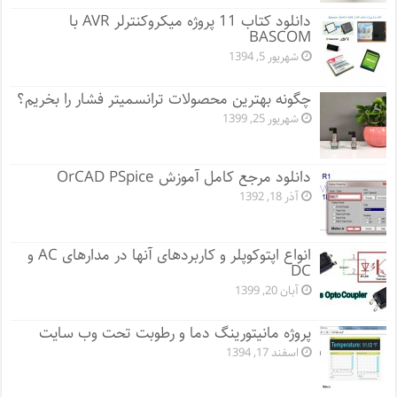
دانلود کتاب 11 پروژه میکروکنترلر AVR با
BASCOM
شهریور 5, 1394
چگونه بهترین محصولات ترانسمیتر فشار را بخریم؟
شهریور 25, 1399
دانلود مرجع کامل آموزش OrCAD PSpice
آذر 18, 1392
انواع اپتوکوپلر و کاربردهای آنها در مدارهای AC و
DC
آبان 20, 1399
پروژه مانيتورينگ دما و رطوبت تحت وب سایت
اسفند 17, 1394