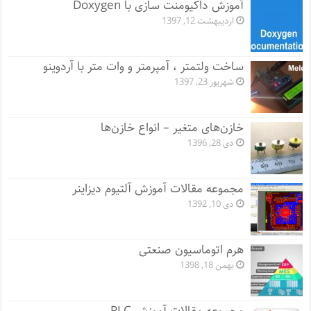
آموزش داکیومنت سازی با Doxygen
اردیبهشت 12, 1397
ساخت ولتمتر ، آمپرمتر و وات متر با آردوینو
شهریور 23, 1397
خازن‌های متغیر – انواع خازن‌ها
دی 28, 1396
مجموعه مقالات آموزش آلتیوم دیزاینر
دی 10, 1392
هرم اتوماسیون صنعتی
بهمن 18, 1398