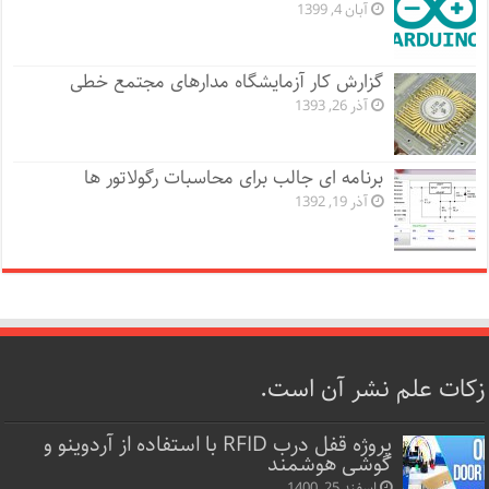
آبان 4, 1399
گزارش کار آزمایشگاه مدارهای مجتمع خطی
آذر 26, 1393
برنامه ای جالب برای محاسبات رگولاتور ها
آذر 19, 1392
زکات علم نشر آن است.
پروژه قفل‌ درب RFID با استفاده از آردوینو و
گوشی هوشمند
اسفند 25, 1400