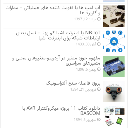
آپ امپ ها یا تقویت کننده های عملیاتی – مدارات
و کاربرد ها
مرداد 12, 1397
NB-IoT یا اینترنت اشیا کم پهنا – نسل بعدی
ارتباطات شبکه برای اینترنت اشیا
آبان 30, 1400
مفهوم حوزه متغیر در آردوینو-متغیرهای محلی و
متغیرهای سراسری
بهمن 6, 1396
پروژه فاصله سنج آلتراسونیک
فروردین 21, 1394
دانلود کتاب 11 پروژه میکروکنترلر AVR با
BASCOM
شهریور 5, 1394