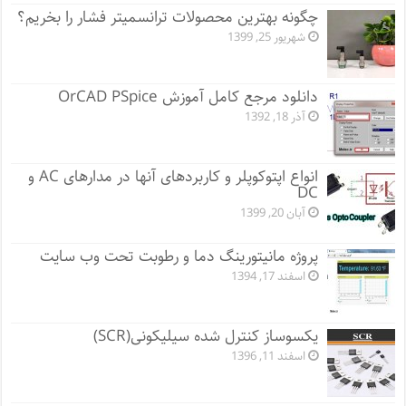
چگونه بهترین محصولات ترانسمیتر فشار را بخریم؟
شهریور 25, 1399
دانلود مرجع کامل آموزش OrCAD PSpice
آذر 18, 1392
انواع اپتوکوپلر و کاربردهای آنها در مدارهای AC و
DC
آبان 20, 1399
پروژه مانيتورينگ دما و رطوبت تحت وب سایت
اسفند 17, 1394
یکسوساز کنترل شده سیلیکونی(SCR)
اسفند 11, 1396