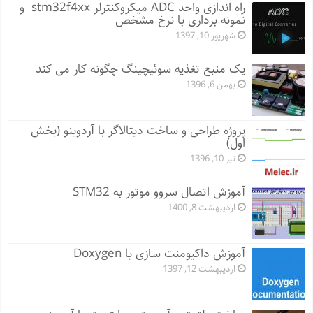
راه اندازی واحد ADC میکروکنترلر stm32f4xx و
نمونه برداری با نرخ مشخص
شهریور 10, 1397
یک منبع تغذیه سوئیچینگ چگونه کار می کند
بهمن 6, 1396
پروژه طراحی و ساخت دیتالاگر با آردوینو (بخش
اول)
تیر 10, 1396
آموزش اتصال سروو موتور به STM32
اردیبهشت 8, 1400
آموزش داکیومنت سازی با Doxygen
اردیبهشت 12, 1397