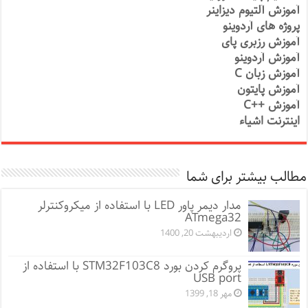
آموزش آلتیوم دیزاینر
پروژه های آردوینو
آموزش رزبری پای
آموزش آردوینو
آموزش زبان C
آموزش پایتون
آموزش ++C
اینترنت اشیاء
مطالب بیشتر برای شما
مدار دیمر پاور LED با استفاده از میکروکنترلر
ATmega32
اردیبهشت 20, 1400
پروگرم کردن بورد STM32F103C8 با استفاده از
USB port
مهر 18, 1399