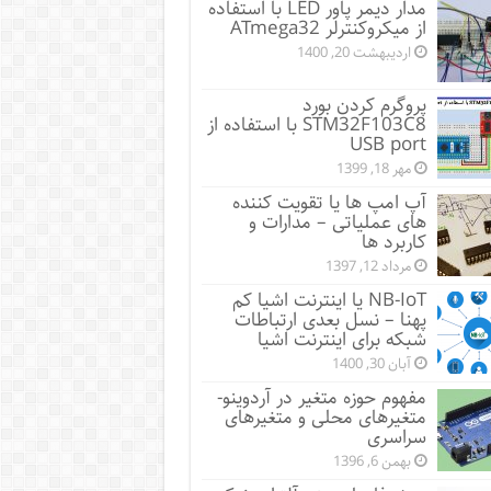
مدار دیمر پاور LED با استفاده
از میکروکنترلر ATmega32
اردیبهشت 20, 1400
پروگرم کردن بورد
STM32F103C8 با استفاده از
USB port
مهر 18, 1399
آپ امپ ها یا تقویت کننده
های عملیاتی – مدارات و
کاربرد ها
مرداد 12, 1397
NB-IoT یا اینترنت اشیا کم
پهنا – نسل بعدی ارتباطات
شبکه برای اینترنت اشیا
آبان 30, 1400
مفهوم حوزه متغیر در آردوینو-
متغیرهای محلی و متغیرهای
سراسری
بهمن 6, 1396