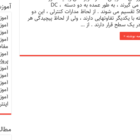
قرار می گیرند ، به طور عمده به دو دسته DC ،
آموز
Stepتقسیم می شوند . از لحاظ مدارات کنترلی ، این دو
آموز
 با یکدیگر تفاوتهایی دارند ، ولی از لحاظ پیچیدگی هر
ر یک سطح قرار دارند . از …
آموزش
آموز
مه نوشته »
آموز
مفاه
آموز
پروژ
آموز
آموز
آموز
آموز
آموز
اینت
مطالب