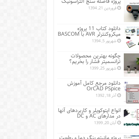
پروژه فاصله سنج آلتراسونیک
فروردین 21, 1394
دانلود کتاب 11 پروژه
میکروکنترلر AVR با BASCOM
شهریور 5, 1394
چگونه بهترین محصولات
ترانسمیتر فشار را بخریم؟
شهریور 25, 1399
دانلود مرجع کامل آموزش
OrCAD PSpice
آذر 18, 1392
انواع اپتوکوپلر و کاربردهای آنها
در مدارهای AC و DC
آبان 20, 1399
پروژه مانيتورينگ دما و رطوبت