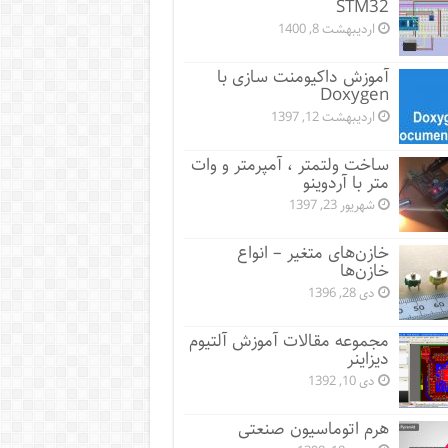
STM32
اردیبهشت 8, 1400
آموزش داکیومنت سازی با
Doxygen
اردیبهشت 12, 1397
ساخت ولتمتر ، آمپرمتر و وات
متر با آردوینو
شهریور 23, 1397
خازن‌های متغیر – انواع
خازن‌ها
دی 28, 1396
مجموعه مقالات آموزش آلتیوم
دیزاینر
دی 10, 1392
هرم اتوماسیون صنعتی