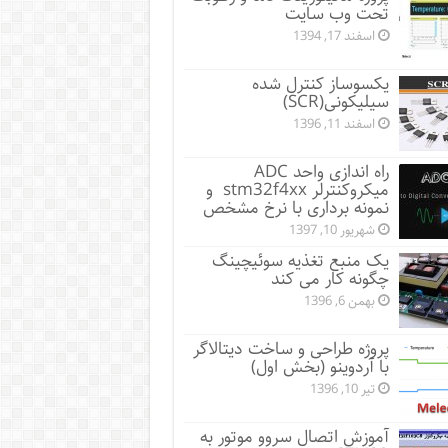
تحت وب سایت
اسفند 17, 1394
یکسوساز کنترل شده
سیلیکونی(SCR)
اسفند 11, 1396
راه اندازی واحد ADC
میکروکنترلر stm32f4xx و
نمونه برداری با نرخ مشخص
شهریور 10, 1397
یک منبع تغذیه سوئیچینگ
چگونه کار می کند
بهمن 6, 1396
پروژه طراحی و ساخت دیتالاگر
با آردوینو (بخش اول)
تیر 10, 1396
آموزش اتصال سروو موتور به