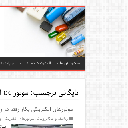
میکروکنترلرها
الکترونیک دیجیتال
نرم افزارها
بایگانی برچسب:
موتور dc انکودر دار
موتورهای الکتریکی بکار رفته در 
رباتیک و مکاترونیک
,
موتورهای الکتریکی و 
موتو