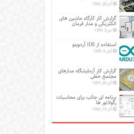
آذر 28, 1392
گزارش کار کارگاه ماشین های
الکتریکی و مدار فرمان
دی 3, 1393
استفاده از IDE آردوینو
آبان 4, 1399
گزارش کار آزمایشگاه مدارهای
مجتمع خطی
آذر 26, 1393
برنامه ای جالب برای محاسبات
رگولاتور ها
آذر 19, 1392