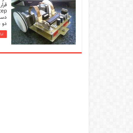
دسته
دو د
ادا