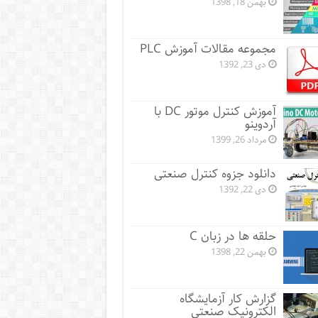
بهمن 18, 1398
مجموعه مقالات آموزش PLC
دی 23, 1392
آموزش کنترل موتور DC با
آردوینو
مرداد 26, 1399
دانلود جزوه کنترل صنعتی
دی 22, 1392
حلقه ها در زبان C
بهمن 22, 1398
گزارش کار آزمایشگاه
الکترونیک صنعتی