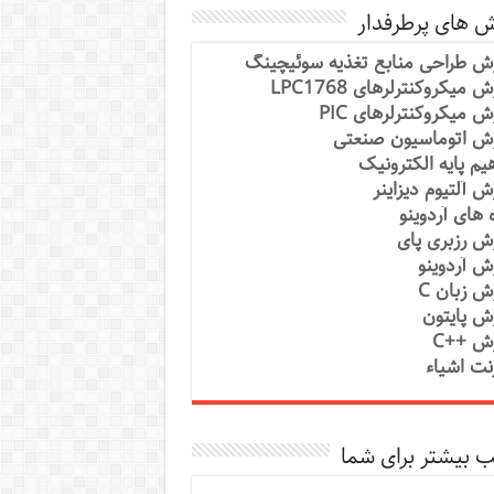
ش های پرطرفدار
ش طراحی منابع تغذیه سوئیچینگ
 میکروکنترلرهای LPC1768
ش میکروکنترلرهای PIC
ش اتوماسیون صنعتی
یم پایه الکترونیک
ش آلتیوم دیزاینر
ه های آردوینو
ش رزبری پای
ش آردوینو
ش زبان C
ش پایتون
ش ++C
رنت اشیاء
 بیشتر برای شما