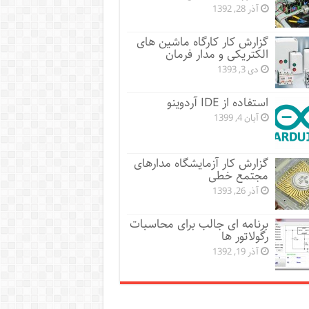
آذر 28, 1392
گزارش کار کارگاه ماشین های
الکتریکی و مدار فرمان
دی 3, 1393
استفاده از IDE آردوینو
آبان 4, 1399
گزارش کار آزمایشگاه مدارهای
مجتمع خطی
آذر 26, 1393
برنامه ای جالب برای محاسبات
رگولاتور ها
آذر 19, 1392