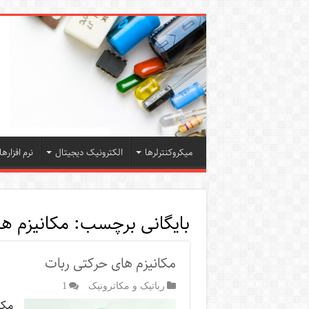
میکروکنترلرها
الکترونیک دیجیتال
نرم افزارها
بایگانی برچسب:
مکانیزم ه
مکانیزم های حرکتی ربات
رباتیک و مکاترونیک
1
مکا