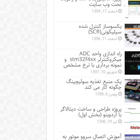
تحت وب سایت
اسفند 17, 1394
یکسوساز کنترل شده
سیلیکونی(SCR)
اسفند 11, 1396
راه اندازی واحد ADC
میکروکنترلر stm32f4xx و
نمونه برداری با نرخ مشخص
شهریور 10, 1397
یک منبع تغذیه سوئیچینگ
چگونه کار می کند
بهمن 6, 1396
پروژه طراحی و ساخت دیتالاگر
با آردوینو (بخش اول)
تیر 10, 1396
آموزش اتصال سروو موتور به