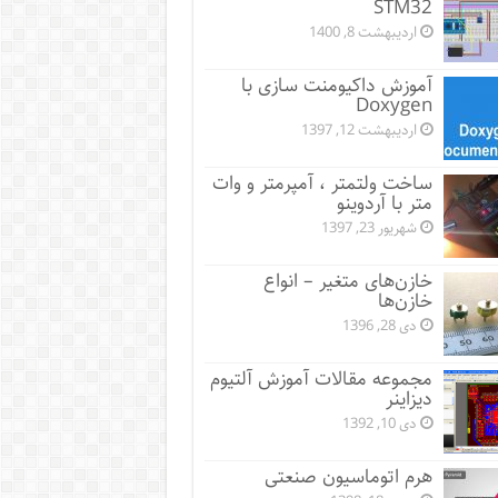
STM32
اردیبهشت 8, 1400
آموزش داکیومنت سازی با
Doxygen
اردیبهشت 12, 1397
ساخت ولتمتر ، آمپرمتر و وات
متر با آردوینو
شهریور 23, 1397
خازن‌های متغیر – انواع
خازن‌ها
دی 28, 1396
مجموعه مقالات آموزش آلتیوم
دیزاینر
دی 10, 1392
هرم اتوماسیون صنعتی