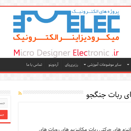
سایر موضوعات آموزشی
رزبری‌پای
آردوینو
تماس با ما
ای ربات جنگجو
نیزم های حرکتی ربات مکانیزیم های روبات های