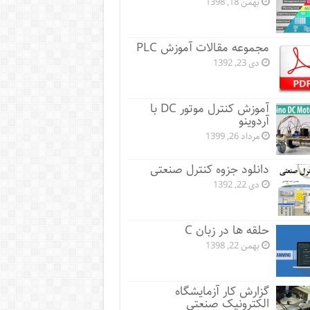
بهمن 18, 1398
مجموعه مقالات آموزش PLC
دی 23, 1392
آموزش کنترل موتور DC با
آردوینو
مرداد 26, 1399
دانلود جزوه کنترل صنعتی
دی 22, 1392
حلقه ها در زبان C
بهمن 22, 1398
گزارش کار آزمایشگاه
الکترونیک صنعتی