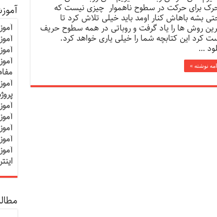
رک برای حرکت در سطوح ناهموار چیزی نیست که
آموز
حتی بشه باهاش کنار اومد باید خیلی تلاش کرد تا
آموز
رین روش ها را یاد گرفت و روباتی در همه سطوح حریف
ت کرد این کتابچه شما را خیلی یاری خواهد کرد.
آموزش
لود …
آموز
آموز
امه نوشته »
مفاه
آموز
پروژ
آموز
آموز
آموز
آموز
آموز
اینت
مطالب