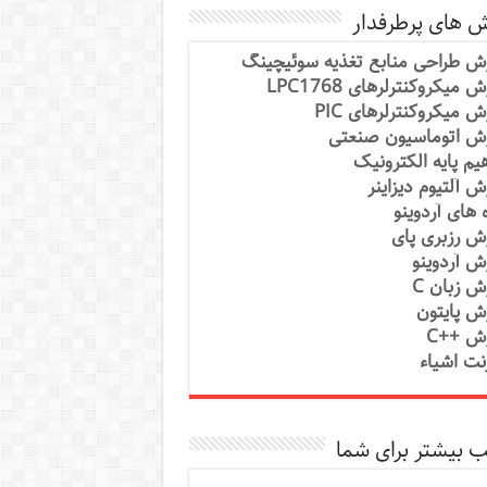
ش های پرطرفدار
ش طراحی منابع تغذیه سوئیچینگ
 میکروکنترلرهای LPC1768
ش میکروکنترلرهای PIC
ش اتوماسیون صنعتی
یم پایه الکترونیک
ش آلتیوم دیزاینر
ه های آردوینو
ش رزبری پای
ش آردوینو
ش زبان C
ش پایتون
ش ++C
رنت اشیاء
 بیشتر برای شما