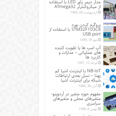
مدار دیمر پاور LED با استفاده
از میکروکنترلر ATmega32
اردیبهشت 20, 1400
پروگرم کردن بورد
STM32F103C8 با استفاده از
USB port
مهر 18, 1399
آپ امپ ها یا تقویت کننده
های عملیاتی – مدارات و
کاربرد ها
مرداد 12, 1397
NB-IoT یا اینترنت اشیا کم
پهنا – نسل بعدی ارتباطات
شبکه برای اینترنت اشیا
آبان 30, 1400
مفهوم حوزه متغیر در آردوینو-
متغیرهای محلی و متغیرهای
سراسری
بهمن 6, 1396