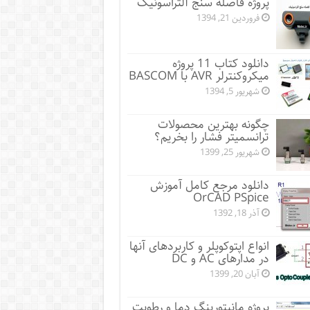
پروژه فاصله سنج آلتراسونیک
فروردین 21, 1394
دانلود کتاب 11 پروژه
میکروکنترلر AVR با BASCOM
شهریور 5, 1394
چگونه بهترین محصولات
ترانسمیتر فشار را بخریم؟
شهریور 25, 1399
دانلود مرجع کامل آموزش
OrCAD PSpice
آذر 18, 1392
انواع اپتوکوپلر و کاربردهای آنها
در مدارهای AC و DC
آبان 20, 1399
پروژه مانيتورينگ دما و رطوبت