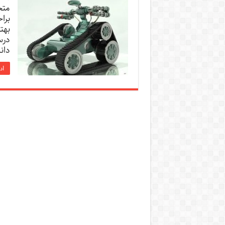
متح
برا
بهت
درس
دان
اد