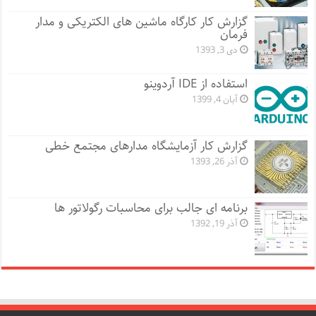
گزارش کار کارگاه ماشین های الکتریکی و مدار
فرمان
دی 3, 1393
استفاده از IDE آردوینو
آبان 4, 1399
گزارش کار آزمایشگاه مدارهای مجتمع خطی
آذر 26, 1393
برنامه ای جالب برای محاسبات رگولاتور ها
آذر 19, 1392