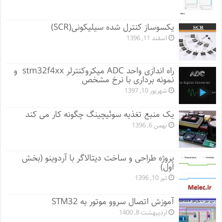
یکسوساز کنترل شده سیلیکونی(SCR)
اسفند 11, 1396
راه اندازی واحد ADC میکروکنترلر stm32f4xx و
نمونه برداری با نرخ مشخص
شهریور 10, 1397
یک منبع تغذیه سوئیچینگ چگونه کار می کند
بهمن 6, 1396
پروژه طراحی و ساخت دیتالاگر با آردوینو (بخش
اول)
تیر 10, 1396
آموزش اتصال سروو موتور به STM32
اردیبهشت 8, 1400