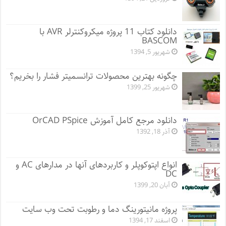
دانلود کتاب 11 پروژه میکروکنترلر AVR با
BASCOM
شهریور 5, 1394
چگونه بهترین محصولات ترانسمیتر فشار را بخریم؟
شهریور 25, 1399
دانلود مرجع کامل آموزش OrCAD PSpice
آذر 18, 1392
انواع اپتوکوپلر و کاربردهای آنها در مدارهای AC و
DC
آبان 20, 1399
پروژه مانيتورينگ دما و رطوبت تحت وب سایت
اسفند 17, 1394