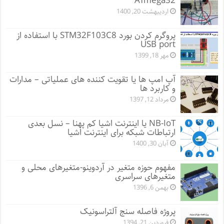
ATmega32
اردیبهشت 20, 1400
پروگرم کردن بورد STM32F103C8 با استفاده از
USB port
مهر 18, 1399
آپ امپ ها یا تقویت کننده های عملیاتی – مدارات
و کاربرد ها
مرداد 12, 1397
NB-IoT یا اینترنت اشیا کم پهنا – نسل بعدی
ارتباطات شبکه برای اینترنت اشیا
آبان 30, 1400
مفهوم حوزه متغیر در آردوینو-متغیرهای محلی و
متغیرهای سراسری
بهمن 6, 1396
پروژه فاصله سنج آلتراسونیک
فروردین 21, 1394