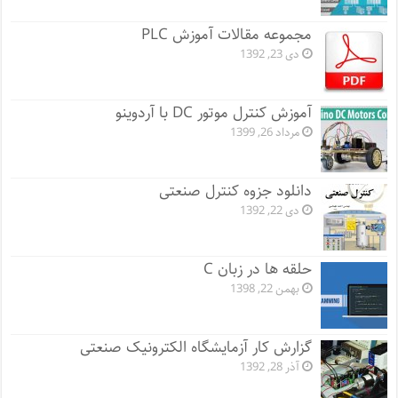
مجموعه مقالات آموزش PLC
دی 23, 1392
آموزش کنترل موتور DC با آردوینو
مرداد 26, 1399
دانلود جزوه کنترل صنعتی
دی 22, 1392
حلقه ها در زبان C
بهمن 22, 1398
گزارش کار آزمایشگاه الکترونیک صنعتی
آذر 28, 1392