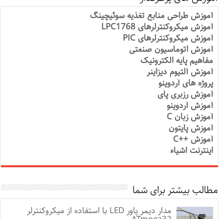
آموزش طراحی منابع تغذیه سوئیچینگ
آموزش میکروکنترلرهای LPC1768
آموزش میکروکنترلرهای PIC
آموزش اتوماسیون صنعتی
مفاهیم پایه الکترونیک
آموزش آلتیوم دیزاینر
پروژه های آردوینو
آموزش رزبری پای
آموزش آردوینو
آموزش زبان C
آموزش پایتون
آموزش ++C
اینترنت اشیاء
مطالب بیشتر برای شما
مدار دیمر پاور LED با استفاده از میکروکنترلر