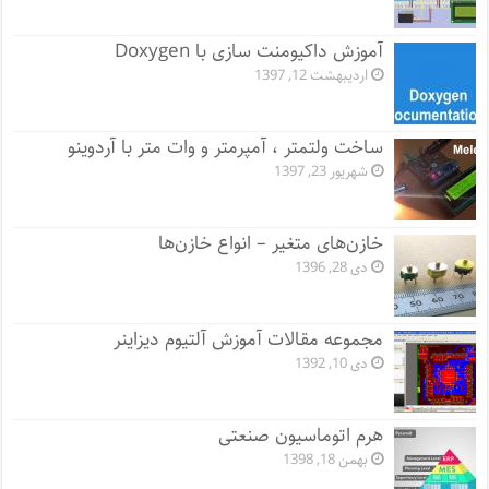
آموزش داکیومنت سازی با Doxygen
اردیبهشت 12, 1397
ساخت ولتمتر ، آمپرمتر و وات متر با آردوینو
شهریور 23, 1397
خازن‌های متغیر – انواع خازن‌ها
دی 28, 1396
مجموعه مقالات آموزش آلتیوم دیزاینر
دی 10, 1392
هرم اتوماسیون صنعتی
بهمن 18, 1398