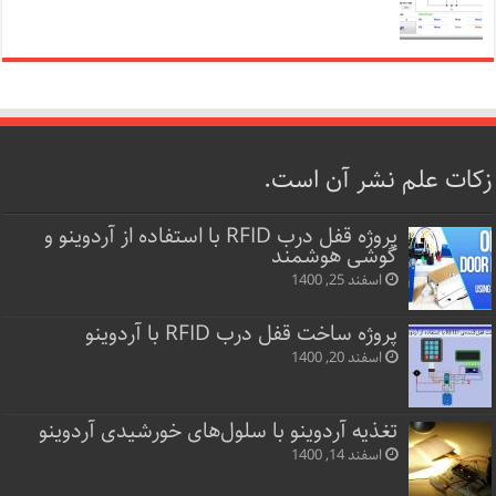
زکات علم نشر آن است.
پروژه قفل‌ درب RFID با استفاده از آردوینو و
گوشی هوشمند
اسفند 25, 1400
پروژه ساخت قفل‌ درب RFID با آردوینو
اسفند 20, 1400
تغذیه آردوینو با سلول‌های خورشیدی آردوینو
اسفند 14, 1400