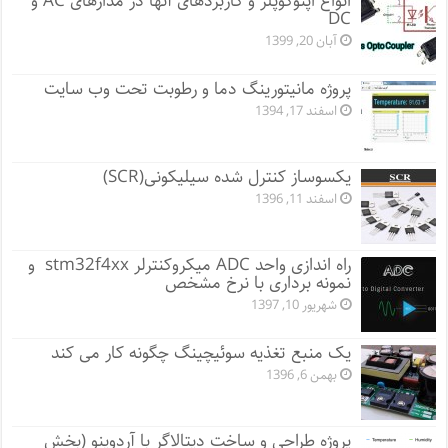
انواع اپتوکوپلر و کاربردهای آنها در مدارهای AC و
DC
آبان 20, 1399
پروژه مانيتورينگ دما و رطوبت تحت وب سایت
اسفند 17, 1394
یکسوساز کنترل شده سیلیکونی(SCR)
اسفند 11, 1396
راه اندازی واحد ADC میکروکنترلر stm32f4xx و
نمونه برداری با نرخ مشخص
شهریور 10, 1397
یک منبع تغذیه سوئیچینگ چگونه کار می کند
بهمن 6, 1396
پروژه طراحی و ساخت دیتالاگر با آردوینو (بخش