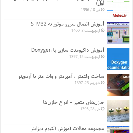
اول)
تیر 10, 1396
آموزش اتصال سروو موتور به STM32
اردیبهشت 8, 1400
آموزش داکیومنت سازی با Doxygen
اردیبهشت 12, 1397
ساخت ولتمتر ، آمپرمتر و وات متر با آردوینو
شهریور 23, 1397
خازن‌های متغیر – انواع خازن‌ها
دی 28, 1396
مجموعه مقالات آموزش آلتیوم دیزاینر