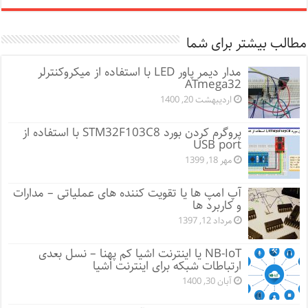
مطالب بیشتر برای شما
مدار دیمر پاور LED با استفاده از میکروکنترلر
ATmega32
اردیبهشت 20, 1400
پروگرم کردن بورد STM32F103C8 با استفاده از
USB port
مهر 18, 1399
آپ امپ ها یا تقویت کننده های عملیاتی – مدارات
و کاربرد ها
مرداد 12, 1397
NB-IoT یا اینترنت اشیا کم پهنا – نسل بعدی
ارتباطات شبکه برای اینترنت اشیا
آبان 30, 1400