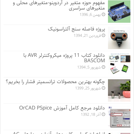
مفهوم حوزه متغیر در آردوینو-متغیرهای محلی و
متغیرهای سراسری
بهمن 6, 1396
پروژه فاصله سنج آلتراسونیک
فروردین 21, 1394
دانلود کتاب 11 پروژه میکروکنترلر AVR با
BASCOM
شهریور 5, 1394
چگونه بهترین محصولات ترانسمیتر فشار را بخریم؟
شهریور 25, 1399
دانلود مرجع کامل آموزش OrCAD PSpice
آذر 18, 1392