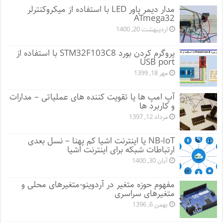
مدار دیمر پاور LED با استفاده از میکروکنترلر
ATmega32
اردیبهشت 20, 1400
پروگرم کردن بورد STM32F103C8 با استفاده از
USB port
مهر 18, 1399
آپ امپ ها یا تقویت کننده های عملیاتی – مدارات
و کاربرد ها
مرداد 12, 1397
NB-IoT یا اینترنت اشیا کم پهنا – نسل بعدی
ارتباطات شبکه برای اینترنت اشیا
آبان 30, 1400
مفهوم حوزه متغیر در آردوینو-متغیرهای محلی و
متغیرهای سراسری
بهمن 6, 1396