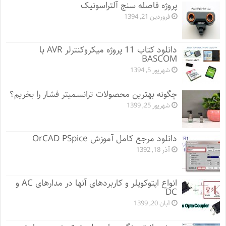
پروژه فاصله سنج آلتراسونیک
فروردین 21, 1394
دانلود کتاب 11 پروژه میکروکنترلر AVR با
BASCOM
شهریور 5, 1394
چگونه بهترین محصولات ترانسمیتر فشار را بخریم؟
شهریور 25, 1399
دانلود مرجع کامل آموزش OrCAD PSpice
آذر 18, 1392
انواع اپتوکوپلر و کاربردهای آنها در مدارهای AC و
DC
آبان 20, 1399