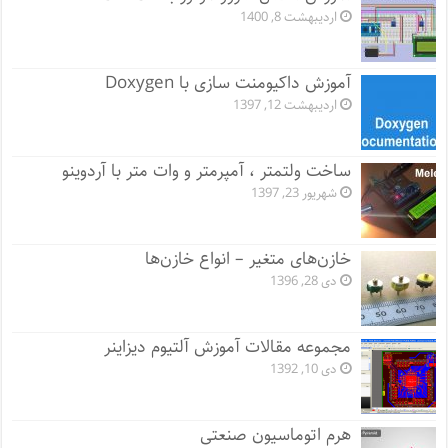
اردیبهشت 8, 1400
آموزش داکیومنت سازی با Doxygen
اردیبهشت 12, 1397
ساخت ولتمتر ، آمپرمتر و وات متر با آردوینو
شهریور 23, 1397
خازن‌های متغیر – انواع خازن‌ها
دی 28, 1396
مجموعه مقالات آموزش آلتیوم دیزاینر
دی 10, 1392
هرم اتوماسیون صنعتی