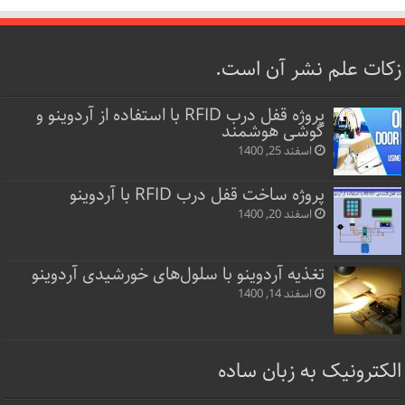
زکات علم نشر آن است.
پروژه قفل‌ درب RFID با استفاده از آردوینو و
گوشی هوشمند
اسفند 25, 1400
پروژه ساخت قفل‌ درب RFID با آردوینو
اسفند 20, 1400
تغذیه آردوینو با سلول‌های خورشیدی آردوینو
اسفند 14, 1400
الکترونیک به زبان ساده