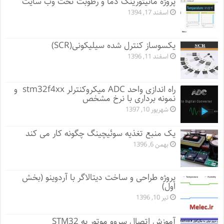
پروژه مانيتورينگ دما و رطوبت تحت وب سایت
اسفند 17, 1394
یکسوساز کنترل شده سیلیکونی(SCR)
اسفند 11, 1396
راه اندازی واحد ADC میکروکنترلر stm32f4xx و
نمونه برداری با نرخ مشخص
شهریور 10, 1397
یک منبع تغذیه سوئیچینگ چگونه کار می کند
بهمن 6, 1396
پروژه طراحی و ساخت دیتالاگر با آردوینو (بخش
اول)
تیر 10, 1396
آموزش اتصال سروو موتور به STM32