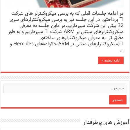
در ادامه جلسات قبلی که به برسی میکروکنترلر های شرکت
TI پرداختیم در این جلسه نیز به برسی میکروکنترلرهای سری
32 بیتی این شرکت میپردازیم.در داین جلسه به معرفی
میکروکنترلرهای مبتنی بر ARM شرکت TI میپردازیم و به طور
دقیق تر به معرفی میکروکنترلرهای ساخته‌ی
TI(میکروکنترلرهای مبتنی بر ARM-خانواده‌های Hercules و
…
ادامه نوشته »
آموزش های پرطرفدار