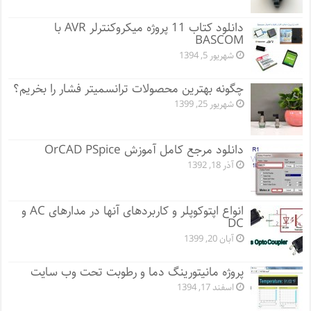
دانلود کتاب 11 پروژه میکروکنترلر AVR با
BASCOM
شهریور 5, 1394
چگونه بهترین محصولات ترانسمیتر فشار را بخریم؟
شهریور 25, 1399
دانلود مرجع کامل آموزش OrCAD PSpice
آذر 18, 1392
انواع اپتوکوپلر و کاربردهای آنها در مدارهای AC و
DC
آبان 20, 1399
پروژه مانيتورينگ دما و رطوبت تحت وب سایت
اسفند 17, 1394