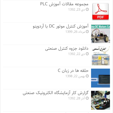
مجموعه مقالات آموزش PLC
دی 23, 1392
آموزش کنترل موتور DC با آردوینو
مرداد 26, 1399
دانلود جزوه کنترل صنعتی
دی 22, 1392
حلقه ها در زبان C
بهمن 22, 1398
گزارش کار آزمایشگاه الکترونیک صنعتی
آذر 28, 1392