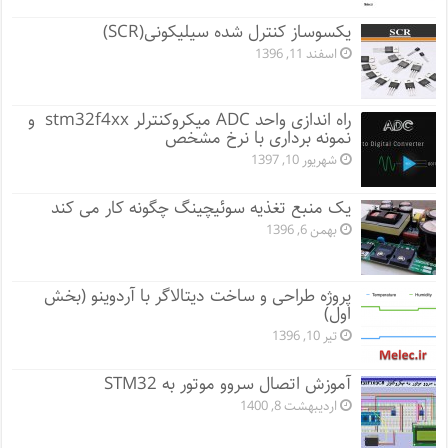
یکسوساز کنترل شده سیلیکونی(SCR)
اسفند 11, 1396
راه اندازی واحد ADC میکروکنترلر stm32f4xx و
نمونه برداری با نرخ مشخص
شهریور 10, 1397
یک منبع تغذیه سوئیچینگ چگونه کار می کند
بهمن 6, 1396
پروژه طراحی و ساخت دیتالاگر با آردوینو (بخش
اول)
تیر 10, 1396
آموزش اتصال سروو موتور به STM32
اردیبهشت 8, 1400