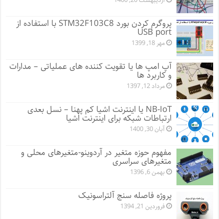
اردیبهشت 20, 1400
پروگرم کردن بورد STM32F103C8 با استفاده از
USB port
مهر 18, 1399
آپ امپ ها یا تقویت کننده های عملیاتی – مدارات
و کاربرد ها
مرداد 12, 1397
NB-IoT یا اینترنت اشیا کم پهنا – نسل بعدی
ارتباطات شبکه برای اینترنت اشیا
آبان 30, 1400
مفهوم حوزه متغیر در آردوینو-متغیرهای محلی و
متغیرهای سراسری
بهمن 6, 1396
پروژه فاصله سنج آلتراسونیک
فروردین 21, 1394