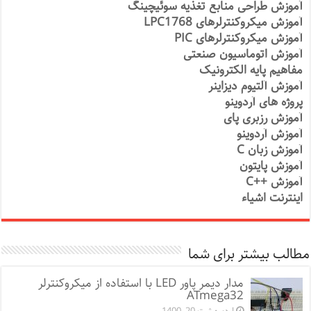
آموزش طراحی منابع تغذیه سوئیچینگ
آموزش میکروکنترلرهای LPC1768
آموزش میکروکنترلرهای PIC
آموزش اتوماسیون صنعتی
مفاهیم پایه الکترونیک
آموزش آلتیوم دیزاینر
پروژه های آردوینو
آموزش رزبری پای
آموزش آردوینو
آموزش زبان C
آموزش پایتون
آموزش ++C
اینترنت اشیاء
مطالب بیشتر برای شما
مدار دیمر پاور LED با استفاده از میکروکنترلر
ATmega32