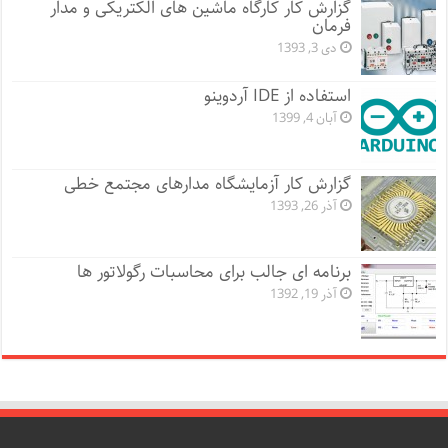
گزارش کار کارگاه ماشین های الکتریکی و مدار
فرمان
دی 3, 1393
استفاده از IDE آردوینو
آبان 4, 1399
گزارش کار آزمایشگاه مدارهای مجتمع خطی
آذر 26, 1393
برنامه ای جالب برای محاسبات رگولاتور ها
آذر 19, 1392