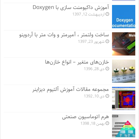
آموزش داکیومنت سازی با Doxygen
اردیبهشت 12, 1397
ساخت ولتمتر ، آمپرمتر و وات متر با آردوینو
شهریور 23, 1397
خازن‌های متغیر – انواع خازن‌ها
دی 28, 1396
مجموعه مقالات آموزش آلتیوم دیزاینر
دی 10, 1392
هرم اتوماسیون صنعتی
بهمن 18, 1398