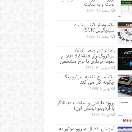
تحت وب سایت
اسفند 17, 1394
یکسوساز کنترل شده
سیلیکونی(SCR)
اسفند 11, 1396
راه اندازی واحد ADC
میکروکنترلر stm32f4xx و
نمونه برداری با نرخ مشخص
شهریور 10, 1397
یک منبع تغذیه سوئیچینگ
چگونه کار می کند
بهمن 6, 1396
پروژه طراحی و ساخت دیتالاگر
با آردوینو (بخش اول)
تیر 10, 1396
آموزش اتصال سروو موتور به