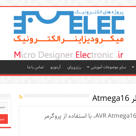
سایر موضوعات آموزشی
رزبری‌پای
آردوینو
تماس با ما
Atm
آموزش پروگرم کردن میکروکنترلر AVR Atmega16، با استفاده از پروگرمر