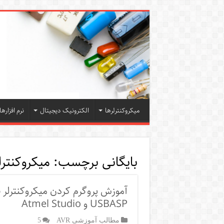
میکروکنترلرها
الکترونیک دیجیتال
نرم افزارها
بایگانی برچسب:
میکروکنترلر ega16
USBASP و Atmel Studio
مطالب آموزشی AVR
5