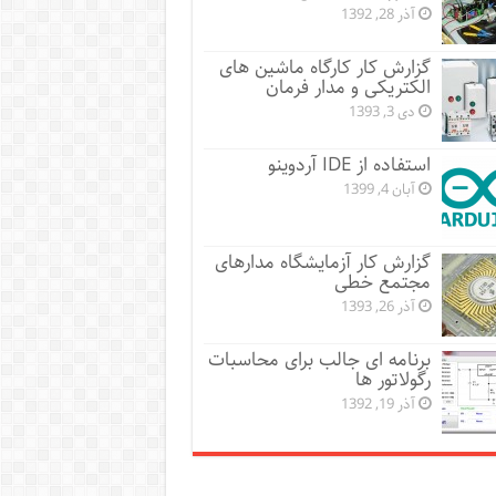
آذر 28, 1392
گزارش کار کارگاه ماشین های
الکتریکی و مدار فرمان
دی 3, 1393
استفاده از IDE آردوینو
آبان 4, 1399
گزارش کار آزمایشگاه مدارهای
مجتمع خطی
آذر 26, 1393
برنامه ای جالب برای محاسبات
رگولاتور ها
آذر 19, 1392