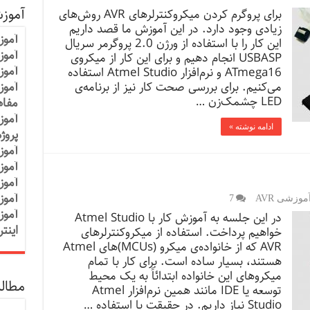
آموز
برای پروگرم کردن میکروکنترلرهای AVR روش‌های
زیادی وجود دارد. در این آموزش ما قصد داریم
آموز
این کار را با استفاده از ورژن 2.0 پروگرمر سریال
آموزش
USBASP انجام دهیم و برای این کار از میکروی
آموز
ATmega16 و نرم‌افزار Atmel Studio استفاده
می‌کنیم. برای بررسی صحت کار نیز از برنامه‌ی
آموز
LED چشمک‌زن …
مفاه
آموز
ادامه نوشته »
پروژ
آموز
آموز
آموز
آموز
وزشی AVR
7
آموز
در این جلسه به آموزش کار با Atmel Studio
اینت
خواهیم پرداخت. استفاده از میکروکنترلرهای
AVR که از خانواده‌ی میکرو (MCUs)‌های Atmel
هستند، بسیار ساده است. برای کار با تمام
میکروهای این خانواده ابتدائاً به یک محیط
مطالب
توسعه یا IDE مانند همین نرم‌افزار Atmel
Studio نیاز داریم. در حقیقت با استفاده …