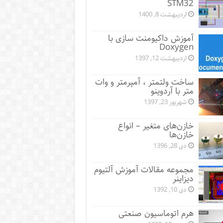
STM32
اردیبهشت 8, 1400
آموزش داکیومنت سازی با
Doxygen
اردیبهشت 12, 1397
ساخت ولتمتر ، آمپرمتر و وات
متر با آردوینو
شهریور 23, 1397
خازن‌های متغیر – انواع
خازن‌ها
دی 28, 1396
مجموعه مقالات آموزش آلتیوم
دیزاینر
دی 10, 1392
هرم اتوماسیون صنعتی