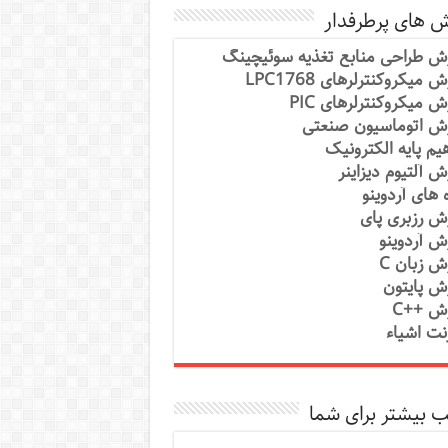
ش های پرطرفدار
ش طراحی منابع تغذیه سوئیچینگ
 میکروکنترلرهای LPC1768
ش میکروکنترلرهای PIC
ش اتوماسیون صنعتی
یم پایه الکترونیک
ش آلتیوم دیزاینر
ه های آردوینو
ش رزبری پای
ش آردوینو
ش زبان C
ش پایتون
ش ++C
رنت اشیاء
 بیشتر برای شما