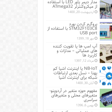
مدار دیمر پاور LED با استفاده
از میکروکنترلر ATmega32
اردیبهشت 20, 1400
پروگرم کردن بورد
STM32F103C8 با استفاده از
USB port
مهر 18, 1399
آپ امپ ها یا تقویت کننده
های عملیاتی – مدارات و
کاربرد ها
مرداد 12, 1397
NB-IoT یا اینترنت اشیا کم
پهنا – نسل بعدی ارتباطات
شبکه برای اینترنت اشیا
آبان 30, 1400
مفهوم حوزه متغیر در آردوینو-
متغیرهای محلی و متغیرهای
سراسری
بهمن 6, 1396