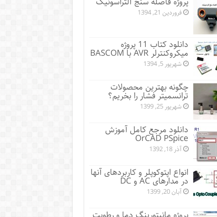
پروژه فاصله سنج آلتراسونیک
فروردین 21, 1394
دانلود کتاب 11 پروژه
میکروکنترلر AVR با BASCOM
شهریور 5, 1394
چگونه بهترین محصولات
ترانسمیتر فشار را بخریم؟
شهریور 25, 1399
دانلود مرجع کامل آموزش
OrCAD PSpice
آذر 18, 1392
انواع اپتوکوپلر و کاربردهای آنها
در مدارهای AC و DC
آبان 20, 1399
پروژه مانيتورينگ دما و رطوبت