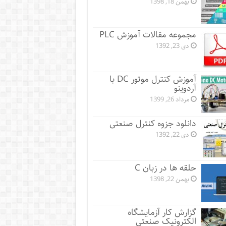
بهمن 18, 1398
مجموعه مقالات آموزش PLC
دی 23, 1392
آموزش کنترل موتور DC با
آردوینو
مرداد 26, 1399
دانلود جزوه کنترل صنعتی
دی 22, 1392
حلقه ها در زبان C
بهمن 22, 1398
گزارش کار آزمایشگاه
الکترونیک صنعتی