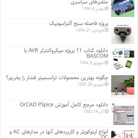
متغیرهای سراسری
بهمن 6, 1396
پروژه فاصله سنج آلتراسونیک
فروردین 21, 1394
دانلود کتاب 11 پروژه میکروکنترلر AVR با
BASCOM
شهریور 5, 1394
چگونه بهترین محصولات ترانسمیتر فشار را بخریم؟
شهریور 25, 1399
دانلود مرجع کامل آموزش OrCAD PSpice
آذر 18, 1392
انواع اپتوکوپلر و کاربردهای آنها در مدارهای AC و
DC