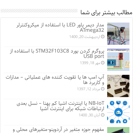
مطالب بیشتر برای شما
مدار دیمر پاور LED با استفاده از میکروکنترلر
ATmega32
اردیبهشت 20, 1400
پروگرم کردن بورد STM32F103C8 با استفاده از
USB port
مهر 18, 1399
آپ امپ ها یا تقویت کننده های عملیاتی – مدارات
و کاربرد ها
مرداد 12, 1397
NB-IoT یا اینترنت اشیا کم پهنا – نسل بعدی
ارتباطات شبکه برای اینترنت اشیا
آبان 30, 1400
مفهوم حوزه متغیر در آردوینو-متغیرهای محلی و