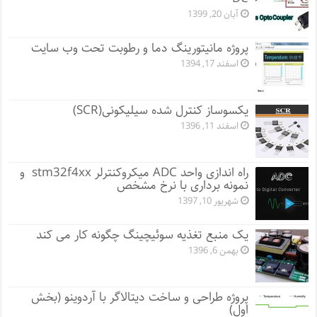
آبان 20, 1399
پروژه مانيتورينگ دما و رطوبت تحت وب سایت
اسفند 17, 1394
یکسوساز کنترل شده سیلیکونی(SCR)
اسفند 11, 1396
راه اندازی واحد ADC میکروکنترلر stm32f4xx و
نمونه برداری با نرخ مشخص
شهریور 10, 1397
یک منبع تغذیه سوئیچینگ چگونه کار می کند
بهمن 6, 1396
پروژه طراحی و ساخت دیتالاگر با آردوینو (بخش
اول)