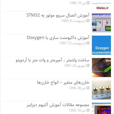
تیر 10, 1396
آموزش اتصال سروو موتور به STM32
اردیبهشت 8, 1400
آموزش داکیومنت سازی با Doxygen
اردیبهشت 12, 1397
ساخت ولتمتر ، آمپرمتر و وات متر با آردوینو
شهریور 23, 1397
خازن‌های متغیر – انواع خازن‌ها
دی 28, 1396
مجموعه مقالات آموزش آلتیوم دیزاینر
دی 10, 1392