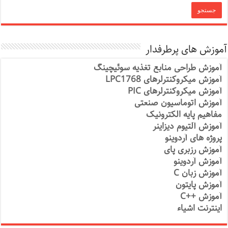
آموزش های پرطرفدار
آموزش طراحی منابع تغذیه سوئیچینگ
آموزش میکروکنترلرهای LPC1768
آموزش میکروکنترلرهای PIC
آموزش اتوماسیون صنعتی
مفاهیم پایه الکترونیک
آموزش آلتیوم دیزاینر
پروژه های آردوینو
آموزش رزبری پای
آموزش آردوینو
آموزش زبان C
آموزش پایتون
آموزش ++C
اینترنت اشیاء