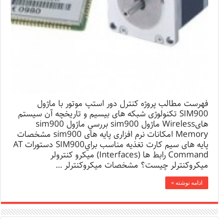
فهرست مطالب پروژه کنترل دور استپ موتور با ماژول
SIM900 تکنولوژی شبکه های بیسیم و تاریخچه آن سیستم
هایWireless ماژول sim900 بررسي ماژول sim900
Memory امکانات نرم افزاری پایه های sim900 مشخصات
پایه های سیم کارت تغذيه مناسب برايSIM900 دستورات AT
Command رابط ها (Interfaces) میکرو کنترولر
میکروکنترلر چیست؟ مشخصات میکروکنترلر …
ادامه نوشته »