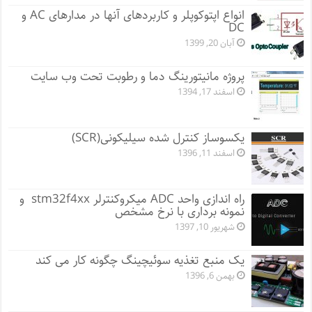
انواع اپتوکوپلر و کاربردهای آنها در مدارهای AC و
DC
آبان 20, 1399
پروژه مانيتورينگ دما و رطوبت تحت وب سایت
اسفند 17, 1394
یکسوساز کنترل شده سیلیکونی(SCR)
اسفند 11, 1396
راه اندازی واحد ADC میکروکنترلر stm32f4xx و
نمونه برداری با نرخ مشخص
شهریور 10, 1397
یک منبع تغذیه سوئیچینگ چگونه کار می کند
بهمن 6, 1396