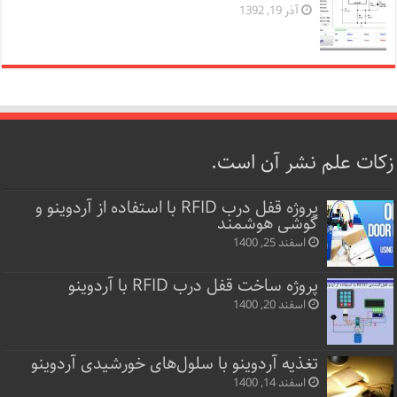
آذر 19, 1392
زکات علم نشر آن است.
پروژه قفل‌ درب RFID با استفاده از آردوینو و
گوشی هوشمند
اسفند 25, 1400
پروژه ساخت قفل‌ درب RFID با آردوینو
اسفند 20, 1400
تغذیه آردوینو با سلول‌های خورشیدی آردوینو
اسفند 14, 1400