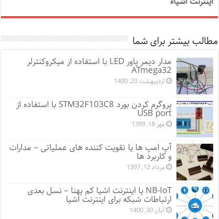
اینترنت اشیاء
مطالب بیشتر برای شما
مدار دیمر پاور LED با استفاده از میکروکنترلر
ATmega32
اردیبهشت 20, 1400
پروگرم کردن بورد STM32F103C8 با استفاده از
USB port
مهر 18, 1399
آپ امپ ها یا تقویت کننده های عملیاتی – مدارات
و کاربرد ها
مرداد 12, 1397
NB-IoT یا اینترنت اشیا کم پهنا – نسل بعدی
ارتباطات شبکه برای اینترنت اشیا
آبان 30, 1400