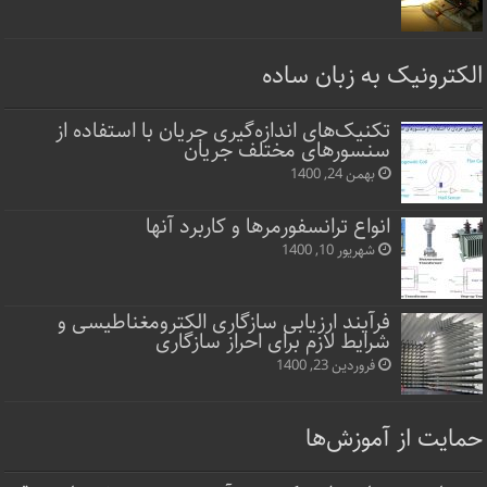
الکترونیک به زبان ساده
تکنیک‌های اندازه‌گیری جریان با استفاده از
سنسورهای مختلف جریان
بهمن 24, 1400
انواع ترانسفورمرها و کاربرد آنها
شهریور 10, 1400
فرآیند ارزیابی سازگاری الکترومغناطیسی و
شرایط لازم برای احراز سازگاری
فروردین 23, 1400
حمایت از آموزش‌ها