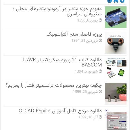
مفهوم حوزه متغیر در آردوینو-متغیرهای محلی و
متغیرهای سراسری
بهمن 6, 1396
پروژه فاصله سنج آلتراسونیک
فروردین 21, 1394
دانلود کتاب 11 پروژه میکروکنترلر AVR با
BASCOM
شهریور 5, 1394
چگونه بهترین محصولات ترانسمیتر فشار را بخریم؟
شهریور 25, 1399
دانلود مرجع کامل آموزش OrCAD PSpice
آذر 18, 1392