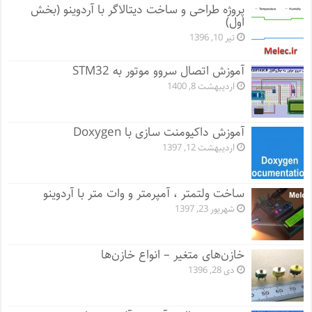
پروژه طراحی و ساخت دیتالاگر با آردوینو (بخش
اول)
تیر 10, 1396
آموزش اتصال سروو موتور به STM32
اردیبهشت 8, 1400
آموزش داکیومنت سازی با Doxygen
اردیبهشت 12, 1397
ساخت ولتمتر ، آمپرمتر و وات متر با آردوینو
شهریور 23, 1397
خازن‌های متغیر – انواع خازن‌ها
دی 28, 1396