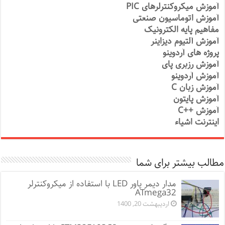
آموزش میکروکنترلرهای PIC
آموزش اتوماسیون صنعتی
مفاهیم پایه الکترونیک
آموزش آلتیوم دیزاینر
پروژه های آردوینو
آموزش رزبری پای
آموزش آردوینو
آموزش زبان C
آموزش پایتون
آموزش ++C
اینترنت اشیاء
مطالب بیشتر برای شما
مدار دیمر پاور LED با استفاده از میکروکنترلر
ATmega32
اردیبهشت 20, 1400