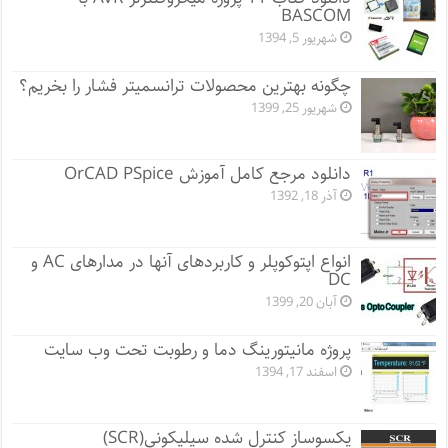
BASCOM
شهریور 5, 1394
چگونه بهترین محصولات ترانسمیتر فشار را بخریم؟
شهریور 25, 1399
دانلود مرجع کامل آموزش OrCAD PSpice
آذر 18, 1392
انواع اپتوکوپلر و کاربردهای آنها در مدارهای AC و
DC
آبان 20, 1399
پروژه مانيتورينگ دما و رطوبت تحت وب سایت
اسفند 17, 1394
یکسوساز کنترل شده سیلیکونی(SCR)