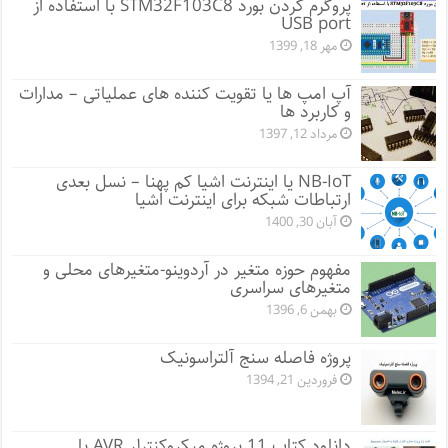
پروگرم کردن بورد STM32F103C8 با استفاده از
USB port
مهر 18, 1399
آپ امپ ها یا تقویت کننده های عملیاتی – مدارات
و کاربرد ها
مرداد 12, 1397
NB-IoT یا اینترنت اشیا کم پهنا – نسل بعدی
ارتباطات شبکه برای اینترنت اشیا
آبان 30, 1400
مفهوم حوزه متغیر در آردوینو-متغیرهای محلی و
متغیرهای سراسری
بهمن 6, 1396
پروژه فاصله سنج آلتراسونیک
فروردین 21, 1394
دانلود کتاب 11 پروژه میکروکنترلر AVR با