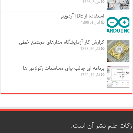
دی 3, 1393
استفاده از IDE آردوینو
آبان 4, 1399
گزارش کار آزمایشگاه مدارهای مجتمع خطی
آذر 26, 1393
برنامه ای جالب برای محاسبات رگولاتور ها
آذر 19, 1392
زکات علم نشر آن است.