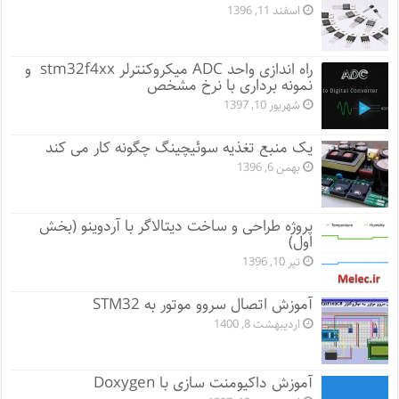
اسفند 11, 1396
راه اندازی واحد ADC میکروکنترلر stm32f4xx و
نمونه برداری با نرخ مشخص
شهریور 10, 1397
یک منبع تغذیه سوئیچینگ چگونه کار می کند
بهمن 6, 1396
پروژه طراحی و ساخت دیتالاگر با آردوینو (بخش
اول)
تیر 10, 1396
آموزش اتصال سروو موتور به STM32
اردیبهشت 8, 1400
آموزش داکیومنت سازی با Doxygen