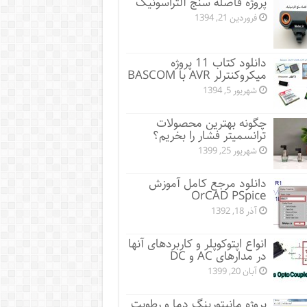
پروژه فاصله سنج آلتراسونیک
فروردین 21, 1394
دانلود کتاب 11 پروژه
میکروکنترلر AVR با BASCOM
شهریور 5, 1394
چگونه بهترین محصولات
ترانسمیتر فشار را بخریم؟
شهریور 25, 1399
دانلود مرجع کامل آموزش
OrCAD PSpice
آذر 18, 1392
انواع اپتوکوپلر و کاربردهای آنها
در مدارهای AC و DC
آبان 20, 1399
پروژه مانيتورينگ دما و رطوبت