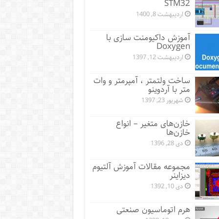
STM32
اردیبهشت 8, 1400
آموزش داکیومنت سازی با
Doxygen
اردیبهشت 12, 1397
ساخت ولتمتر ، آمپرمتر و وات
متر با آردوینو
شهریور 23, 1397
خازن‌های متغیر – انواع
خازن‌ها
دی 28, 1396
مجموعه مقالات آموزش آلتیوم
دیزاینر
دی 10, 1392
هرم اتوماسیون صنعتی