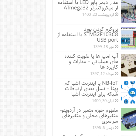
مدار دیمر پاور LED با استفاده
از میکروکنترلر ATmega32
اردیبهشت 20, 1400
پروگرم کردن بورد
STM32F103C8 با استفاده از
USB port
مهر 18, 1399
آپ امپ ها یا تقویت کننده
های عملیاتی – مدارات و
کاربرد ها
مرداد 12, 1397
NB-IoT یا اینترنت اشیا کم
پهنا – نسل بعدی ارتباطات
شبکه برای اینترنت اشیا
آبان 30, 1400
مفهوم حوزه متغیر در آردوینو-
متغیرهای محلی و متغیرهای
سراسری
بهمن 6, 1396