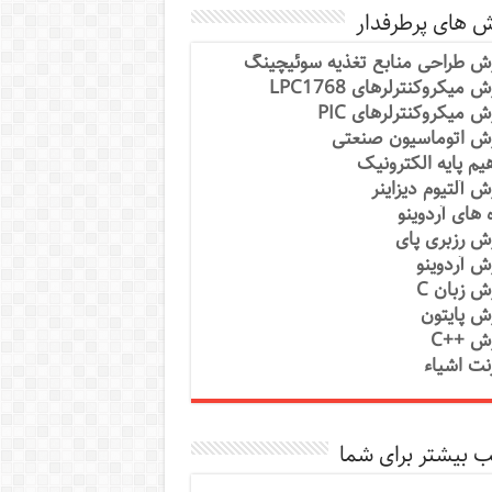
ش های پرطرفدار
ش طراحی منابع تغذیه سوئیچینگ
 میکروکنترلرهای LPC1768
ش میکروکنترلرهای PIC
ش اتوماسیون صنعتی
یم پایه الکترونیک
ش آلتیوم دیزاینر
ه های آردوینو
ش رزبری پای
ش آردوینو
ش زبان C
ش پایتون
ش ++C
رنت اشیاء
 بیشتر برای شما