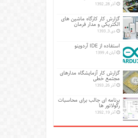
آذر 28, 1392
گزارش کار کارگاه ماشین های
الکتریکی و مدار فرمان
دی 3, 1393
استفاده از IDE آردوینو
آبان 4, 1399
گزارش کار آزمایشگاه مدارهای
مجتمع خطی
آذر 26, 1393
برنامه ای جالب برای محاسبات
رگولاتور ها
آذر 19, 1392