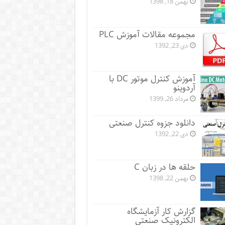
بهمن 18, 1398
مجموعه مقالات آموزش PLC
دی 23, 1392
آموزش کنترل موتور DC با
آردوینو
مرداد 26, 1399
دانلود جزوه کنترل صنعتی
دی 22, 1392
حلقه ها در زبان C
بهمن 22, 1398
گزارش کار آزمایشگاه
الکترونیک صنعتی