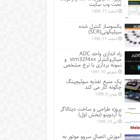
تحت وب سایت
اسفند 17, 1394
یکسوساز کنترل شده
سیلیکونی(SCR)
اسفند 11, 1396
راه اندازی واحد ADC
میکروکنترلر stm32f4xx و
نمونه برداری با نرخ مشخص
شهریور 10, 1397
یک منبع تغذیه سوئیچینگ
چگونه کار می کند
بهمن 6, 1396
پروژه طراحی و ساخت دیتالاگر
با آردوینو (بخش اول)
تیر 10, 1396
آموزش اتصال سروو موتور به