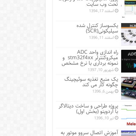
تحت وب سایت
اسفند 17, 1394
یکسوساز کنترل شده
سیلیکونی(SCR)
اسفند 11, 1396
راه اندازی واحد ADC
میکروکنترلر stm32f4xx و
نمونه برداری با نرخ مشخص
شهریور 10, 1397
یک منبع تغذیه سوئیچینگ
چگونه کار می کند
بهمن 6, 1396
پروژه طراحی و ساخت دیتالاگر
با آردوینو (بخش اول)
تیر 10, 1396
آموزش اتصال سروو موتور به