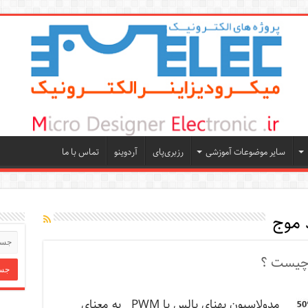
سایر موضوعات آموزشی
رزبری‌پای
آردوینو
تماس با ما
 موج
مدولاسیون پهنای پالس یا PWM به معنای