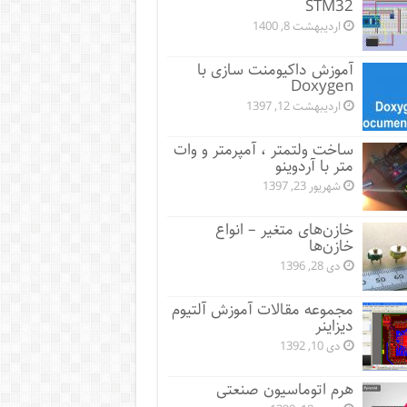
STM32
اردیبهشت 8, 1400
آموزش داکیومنت سازی با
Doxygen
اردیبهشت 12, 1397
ساخت ولتمتر ، آمپرمتر و وات
متر با آردوینو
شهریور 23, 1397
خازن‌های متغیر – انواع
خازن‌ها
دی 28, 1396
مجموعه مقالات آموزش آلتیوم
دیزاینر
دی 10, 1392
هرم اتوماسیون صنعتی