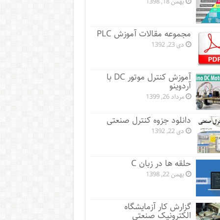
بهمن 18, 1398
مجموعه مقالات آموزش PLC
دی 23, 1392
آموزش کنترل موتور DC با
آردوینو
مرداد 26, 1399
دانلود جزوه کنترل صنعتی
دی 22, 1392
حلقه ها در زبان C
بهمن 22, 1398
گزارش کار آزمایشگاه
الکترونیک صنعتی