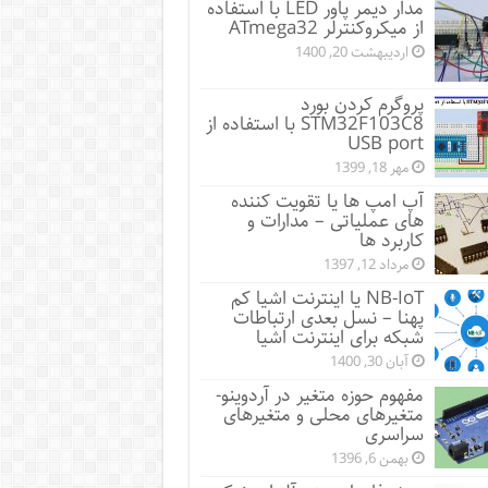
مدار دیمر پاور LED با استفاده
از میکروکنترلر ATmega32
اردیبهشت 20, 1400
پروگرم کردن بورد
STM32F103C8 با استفاده از
USB port
مهر 18, 1399
آپ امپ ها یا تقویت کننده
های عملیاتی – مدارات و
کاربرد ها
مرداد 12, 1397
NB-IoT یا اینترنت اشیا کم
پهنا – نسل بعدی ارتباطات
شبکه برای اینترنت اشیا
آبان 30, 1400
مفهوم حوزه متغیر در آردوینو-
متغیرهای محلی و متغیرهای
سراسری
بهمن 6, 1396