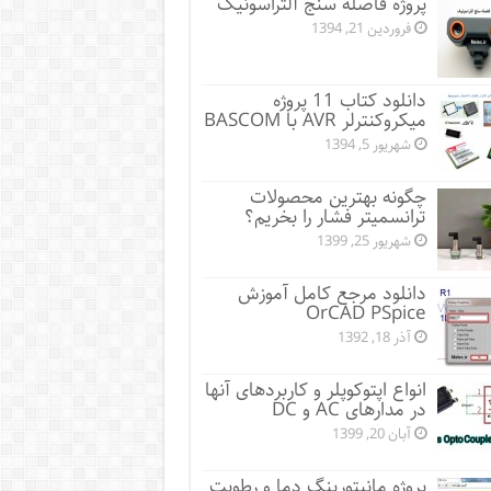
پروژه فاصله سنج آلتراسونیک
فروردین 21, 1394
دانلود کتاب 11 پروژه
میکروکنترلر AVR با BASCOM
شهریور 5, 1394
چگونه بهترین محصولات
ترانسمیتر فشار را بخریم؟
شهریور 25, 1399
دانلود مرجع کامل آموزش
OrCAD PSpice
آذر 18, 1392
انواع اپتوکوپلر و کاربردهای آنها
در مدارهای AC و DC
آبان 20, 1399
پروژه مانيتورينگ دما و رطوبت