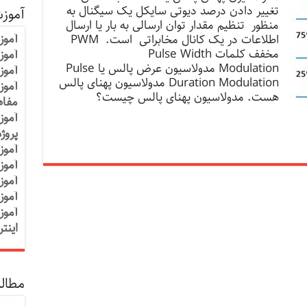
تغییر دادن درصد دیوتی سایکل یک سیگنال به
آموز
منظور تنظیم مقدار توان ارسالی به بار یا ارسال
آموز
اطلاعات در یک کانال مخابراتی است. PWM
مخفف کلمات Pulse Width
آموزش
Modulation مدولاسیون عرض پالس یا Pulse
آموز
Duration Modulation مدولاسیون پهنای پالس
آموز
هست. مدولاسیون پهنای پالس چیست؟
مفاه
آموز
پروژ
آموز
آموز
آموز
آموز
آموز
اینت
مطالب