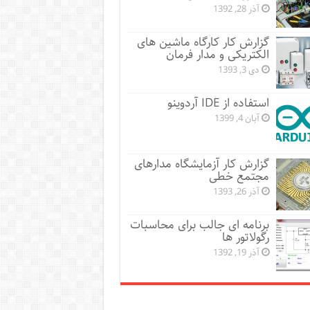
آذر 28, 1392
گزارش کار کارگاه ماشین های
الکتریکی و مدار فرمان
دی 3, 1393
استفاده از IDE آردوینو
آبان 4, 1399
گزارش کار آزمایشگاه مدارهای
مجتمع خطی
آذر 26, 1393
برنامه ای جالب برای محاسبات
رگولاتور ها
آذر 19, 1392