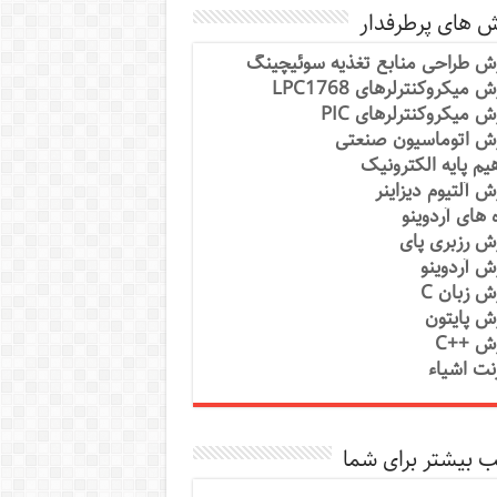
ش های پرطرفدار
ش طراحی منابع تغذیه سوئیچینگ
 میکروکنترلرهای LPC1768
ش میکروکنترلرهای PIC
ش اتوماسیون صنعتی
یم پایه الکترونیک
ش آلتیوم دیزاینر
ه های آردوینو
ش رزبری پای
ش آردوینو
ش زبان C
ش پایتون
ش ++C
رنت اشیاء
 بیشتر برای شما