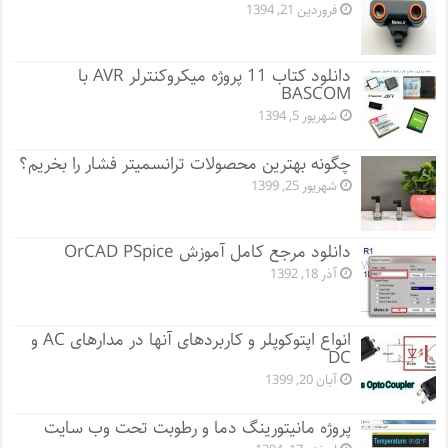
فروردین 21, 1394
دانلود کتاب 11 پروژه میکروکنترلر AVR با
BASCOM
شهریور 5, 1394
چگونه بهترین محصولات ترانسمیتر فشار را بخریم؟
شهریور 25, 1399
دانلود مرجع کامل آموزش OrCAD PSpice
آذر 18, 1392
انواع اپتوکوپلر و کاربردهای آنها در مدارهای AC و
DC
آبان 20, 1399
پروژه مانيتورينگ دما و رطوبت تحت وب سایت