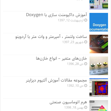
آموزش داکیومنت سازی با Doxygen
اردیبهشت 12, 1397
ساخت ولتمتر ، آمپرمتر و وات متر با آردوینو
شهریور 23, 1397
خازن‌های متغیر – انواع خازن‌ها
دی 28, 1396
مجموعه مقالات آموزش آلتیوم دیزاینر
دی 10, 1392
هرم اتوماسیون صنعتی
بهمن 18, 1398