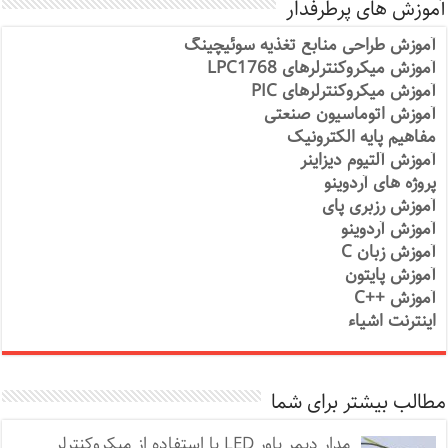
آموزش های پرطرفدار
آموزش طراحی منابع تغذیه سوئیچینگ
آموزش میکروکنترلرهای LPC1768
آموزش میکروکنترلرهای PIC
آموزش اتوماسیون صنعتی
مفاهیم پایه الکترونیک
آموزش آلتیوم دیزاینر
پروژه های آردوینو
آموزش رزبری پای
آموزش آردوینو
آموزش زبان C
آموزش پایتون
آموزش ++C
اینترنت اشیاء
مطالب بیشتر برای شما
مدار دیمر پاور LED با استفاده از میکروکنترلر