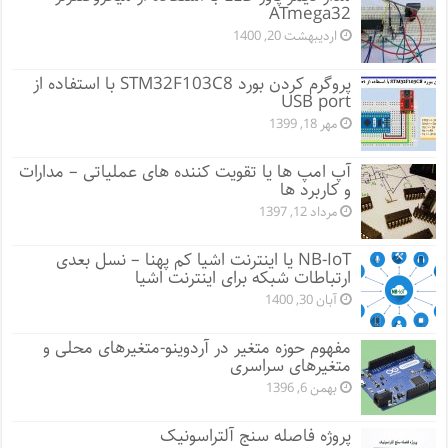
ATmega32
اردیبهشت 20, 1400
پروگرم کردن بورد STM32F103C8 با استفاده از
USB port
مهر 18, 1399
آپ امپ ها یا تقویت کننده های عملیاتی – مدارات
و کاربرد ها
مرداد 12, 1397
NB-IoT یا اینترنت اشیا کم پهنا – نسل بعدی
ارتباطات شبکه برای اینترنت اشیا
آبان 30, 1400
مفهوم حوزه متغیر در آردوینو-متغیرهای محلی و
متغیرهای سراسری
بهمن 6, 1396
پروژه فاصله سنج آلتراسونیک