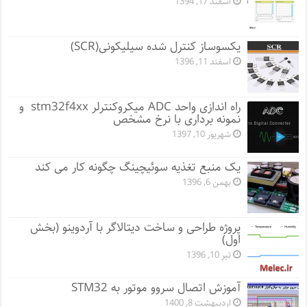
اسفند 17, 1394
یکسوساز کنترل شده سیلیکونی(SCR)
اسفند 11, 1396
راه اندازی واحد ADC میکروکنترلر stm32f4xx و
نمونه برداری با نرخ مشخص
شهریور 10, 1397
یک منبع تغذیه سوئیچینگ چگونه کار می کند
بهمن 6, 1396
پروژه طراحی و ساخت دیتالاگر با آردوینو (بخش
اول)
تیر 10, 1396
آموزش اتصال سروو موتور به STM32
اردیبهشت 8, 1400