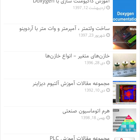
آموزش داکیومنت سازی با Doxygen
اردیبهشت 12, 1397
ساخت ولتمتر ، آمپرمتر و وات متر با آردوینو
شهریور 23, 1397
خازن‌های متغیر – انواع خازن‌ها
دی 28, 1396
مجموعه مقالات آموزش آلتیوم دیزاینر
دی 10, 1392
هرم اتوماسیون صنعتی
بهمن 18, 1398
مجموعه مقالات آموزش PLC