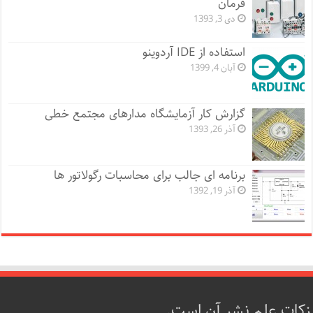
فرمان
دی 3, 1393
استفاده از IDE آردوینو
آبان 4, 1399
گزارش کار آزمایشگاه مدارهای مجتمع خطی
آذر 26, 1393
برنامه ای جالب برای محاسبات رگولاتور ها
آذر 19, 1392
زکات علم نشر آن است.