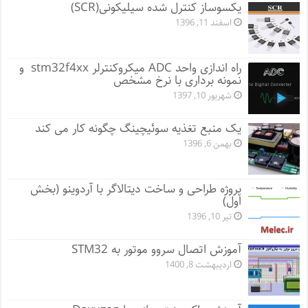
یکسوساز کنترل شده سیلیکونی(SCR)
اسفند 11, 1396
راه اندازی واحد ADC میکروکنترلر stm32f4xx و
نمونه برداری با نرخ مشخص
شهریور 10, 1397
یک منبع تغذیه سوئیچینگ چگونه کار می کند
بهمن 6, 1396
پروژه طراحی و ساخت دیتالاگر با آردوینو (بخش
اول)
تیر 10, 1396
آموزش اتصال سروو موتور به STM32
اردیبهشت 8, 1400