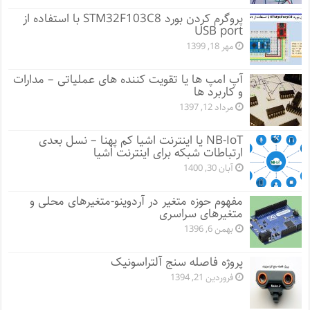
پروگرم کردن بورد STM32F103C8 با استفاده از
USB port
مهر 18, 1399
آپ امپ ها یا تقویت کننده های عملیاتی – مدارات
و کاربرد ها
مرداد 12, 1397
NB-IoT یا اینترنت اشیا کم پهنا – نسل بعدی
ارتباطات شبکه برای اینترنت اشیا
آبان 30, 1400
مفهوم حوزه متغیر در آردوینو-متغیرهای محلی و
متغیرهای سراسری
بهمن 6, 1396
پروژه فاصله سنج آلتراسونیک
فروردین 21, 1394