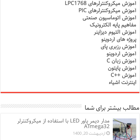
آموزش میکروکنترلرهای LPC1768
آموزش میکروکنترلرهای PIC
آموزش اتوماسیون صنعتی
مفاهیم پایه الکترونیک
آموزش آلتیوم دیزاینر
پروژه های آردوینو
آموزش رزبری پای
آموزش آردوینو
آموزش زبان C
آموزش پایتون
آموزش ++C
اینترنت اشیاء
مطالب بیشتر برای شما
مدار دیمر پاور LED با استفاده از میکروکنترلر
ATmega32
اردیبهشت 20, 1400