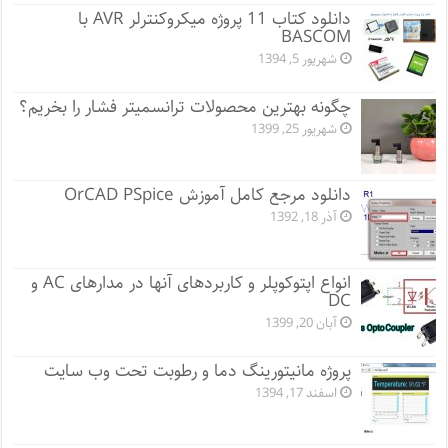
دانلود کتاب 11 پروژه میکروکنترلر AVR با
BASCOM
شهریور 5, 1394
چگونه بهترین محصولات ترانسمیتر فشار را بخریم؟
شهریور 25, 1399
دانلود مرجع کامل آموزش OrCAD PSpice
آذر 18, 1392
انواع اپتوکوپلر و کاربردهای آنها در مدارهای AC و
DC
آبان 20, 1399
پروژه مانيتورينگ دما و رطوبت تحت وب سایت
اسفند 17, 1394