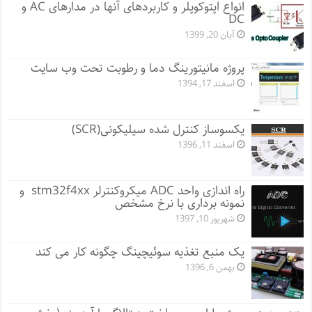
انواع اپتوکوپلر و کاربردهای آنها در مدارهای AC و
DC
آبان 20, 1399
پروژه مانيتورينگ دما و رطوبت تحت وب سایت
اسفند 17, 1394
یکسوساز کنترل شده سیلیکونی(SCR)
اسفند 11, 1396
راه اندازی واحد ADC میکروکنترلر stm32f4xx و
نمونه برداری با نرخ مشخص
شهریور 10, 1397
یک منبع تغذیه سوئیچینگ چگونه کار می کند
بهمن 6, 1396