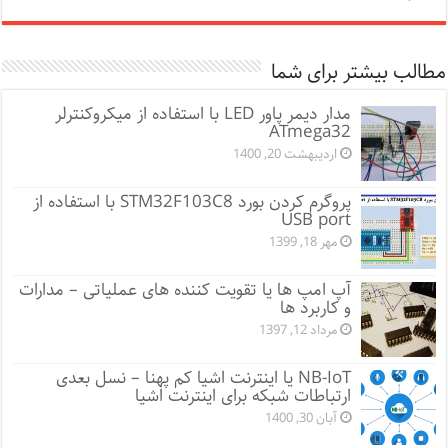
مطالب بیشتر برای شما
مدار دیمر پاور LED با استفاده از میکروکنترلر
ATmega32
اردیبهشت 20, 1400
پروگرم کردن بورد STM32F103C8 با استفاده از
USB port
مهر 18, 1399
آپ امپ ها یا تقویت کننده های عملیاتی – مدارات
و کاربرد ها
مرداد 12, 1397
NB-IoT یا اینترنت اشیا کم پهنا – نسل بعدی
ارتباطات شبکه برای اینترنت اشیا
آبان 30, 1400