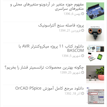
مفهوم حوزه متغیر در آردوینو-متغیرهای محلی و
متغیرهای سراسری
بهمن 6, 1396
پروژه فاصله سنج آلتراسونیک
فروردین 21, 1394
دانلود کتاب 11 پروژه میکروکنترلر AVR با
BASCOM
شهریور 5, 1394
چگونه بهترین محصولات ترانسمیتر فشار را بخریم؟
شهریور 25, 1399
دانلود مرجع کامل آموزش OrCAD PSpice
آذر 18, 1392