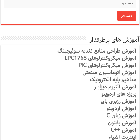
آموزش های پرطرفدار
آموزش طراحی منابع تغذیه سوئیچینگ
آموزش میکروکنترلرهای LPC1768
آموزش میکروکنترلرهای PIC
آموزش اتوماسیون صنعتی
مفاهیم پایه الکترونیک
آموزش آلتیوم دیزاینر
پروژه های آردوینو
آموزش رزبری پای
آموزش آردوینو
آموزش زبان C
آموزش پایتون
آموزش ++C
اینترنت اشیاء