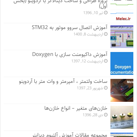
پروژه طراحی و ساخت دیتالاگر با آردوینو (بخش
اول)
تیر 10, 1396
آموزش اتصال سروو موتور به STM32
اردیبهشت 8, 1400
آموزش داکیومنت سازی با Doxygen
اردیبهشت 12, 1397
ساخت ولتمتر ، آمپرمتر و وات متر با آردوینو
شهریور 23, 1397
خازن‌های متغیر – انواع خازن‌ها
دی 28, 1396
مجموعه مقالات آموزش آلتیوم دیزاینر