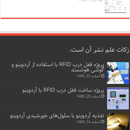
آذر 19, 1392
زکات علم نشر آن است.
پروژه قفل‌ درب RFID با استفاده از آردوینو و
گوشی هوشمند
اسفند 25, 1400
پروژه ساخت قفل‌ درب RFID با آردوینو
اسفند 20, 1400
تغذیه آردوینو با سلول‌های خورشیدی آردوینو
اسفند 14, 1400