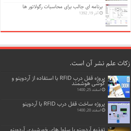
برنامه ای جالب برای محاسبات رگولاتور ها
آذر 19, 1392
زکات علم نشر آن است.
پروژه قفل‌ درب RFID با استفاده از آردوینو و
گوشی هوشمند
اسفند 25, 1400
پروژه ساخت قفل‌ درب RFID با آردوینو
اسفند 20, 1400
تغذیه آردوینو با سلول‌های خورشیدی آردوینو