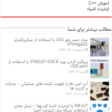
آموزش ++C
اینترنت اشیاء
مطالب بیشتر برای شما
مدار دیمر پاور LED با استفاده از میکروکنترلر
ATmega32
اردیبهشت 20, 1400
پروگرم کردن بورد STM32F103C8 با استفاده از
USB port
مهر 18, 1399
آپ امپ ها یا تقویت کننده های عملیاتی – مدارات
و کاربرد ها
مرداد 12, 1397
NB-IoT یا اینترنت اشیا کم پهنا – نسل بعدی
ارتباطات شبکه برای اینترنت اشیا