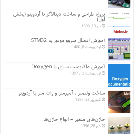
پروژه طراحی و ساخت دیتالاگر با آردوینو (بخش
اول)
تیر 10, 1396
آموزش اتصال سروو موتور به STM32
اردیبهشت 8, 1400
آموزش داکیومنت سازی با Doxygen
اردیبهشت 12, 1397
ساخت ولتمتر ، آمپرمتر و وات متر با آردوینو
شهریور 23, 1397
خازن‌های متغیر – انواع خازن‌ها
دی 28, 1396