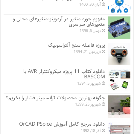
آبان 30, 1400
مفهوم حوزه متغیر در آردوینو-متغیرهای محلی و
متغیرهای سراسری
بهمن 6, 1396
پروژه فاصله سنج آلتراسونیک
فروردین 21, 1394
دانلود کتاب 11 پروژه میکروکنترلر AVR با
BASCOM
شهریور 5, 1394
چگونه بهترین محصولات ترانسمیتر فشار را بخریم؟
شهریور 25, 1399
دانلود مرجع کامل آموزش OrCAD PSpice
آذر 18, 1392