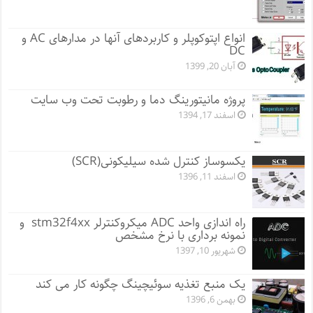
انواع اپتوکوپلر و کاربردهای آنها در مدارهای AC و
DC
آبان 20, 1399
پروژه مانيتورينگ دما و رطوبت تحت وب سایت
اسفند 17, 1394
یکسوساز کنترل شده سیلیکونی(SCR)
اسفند 11, 1396
راه اندازی واحد ADC میکروکنترلر stm32f4xx و
نمونه برداری با نرخ مشخص
شهریور 10, 1397
یک منبع تغذیه سوئیچینگ چگونه کار می کند
بهمن 6, 1396