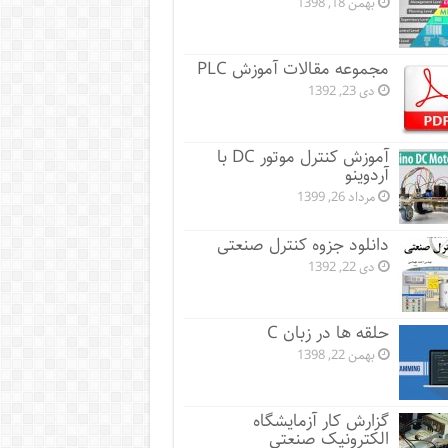
بهمن 18, 1398
مجموعه مقالات آموزش PLC
دی 23, 1392
آموزش کنترل موتور DC با
آردوینو
مرداد 26, 1399
دانلود جزوه کنترل صنعتی
دی 22, 1392
حلقه ها در زبان C
بهمن 22, 1398
گزارش کار آزمایشگاه
الکترونیک صنعتی