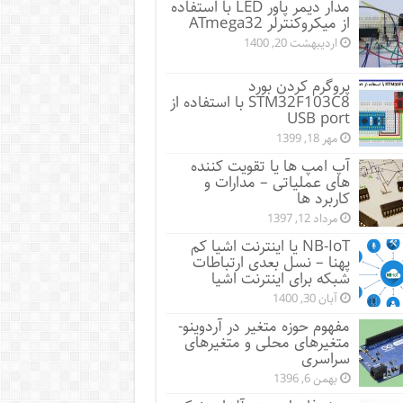
مدار دیمر پاور LED با استفاده
از میکروکنترلر ATmega32
اردیبهشت 20, 1400
پروگرم کردن بورد
STM32F103C8 با استفاده از
USB port
مهر 18, 1399
آپ امپ ها یا تقویت کننده
های عملیاتی – مدارات و
کاربرد ها
مرداد 12, 1397
NB-IoT یا اینترنت اشیا کم
پهنا – نسل بعدی ارتباطات
شبکه برای اینترنت اشیا
آبان 30, 1400
مفهوم حوزه متغیر در آردوینو-
متغیرهای محلی و متغیرهای
سراسری
بهمن 6, 1396