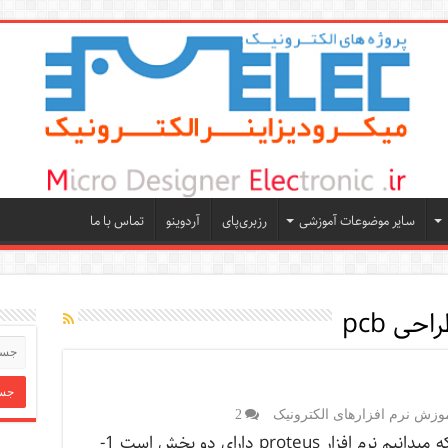
سایر موضوعات آموزشی
رزبری‌پای
آردوینو
تماس با ما
احی pcb
وزش نرم افزارهای الکترونیک
2
همان طور که میدانیم نرم افزار proteus دارای دو بخش است 1-