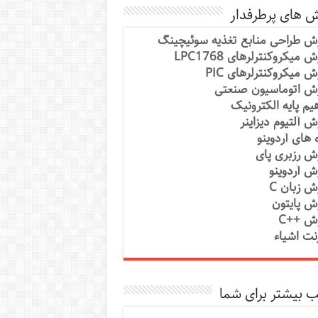
ش های پرطرفدار
ش طراحی منابع تغذیه سوئیچینگ
 میکروکنترلرهای LPC1768
ش میکروکنترلرهای PIC
ش اتوماسیون صنعتی
یم پایه الکترونیک
ش آلتیوم دیزاینر
ه های آردوینو
ش رزبری پای
ش آردوینو
ش زبان C
ش پایتون
ش ++C
رنت اشیاء
 بیشتر برای شما