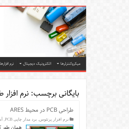
میکروکنترلرها
الکترونیک دیجیتال
نرم افزارها
بایگانی برچسب:
نرم افزار طر
طراحی PCB در محیط ARES
نرم افزار پرتئوس
,
برد مدار چاپی PCB
,
آم