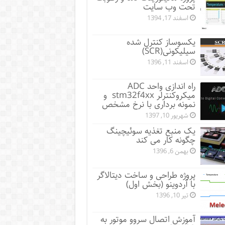
تحت وب سایت
اسفند 17, 1394
یکسوساز کنترل شده
سیلیکونی(SCR)
اسفند 11, 1396
راه اندازی واحد ADC
میکروکنترلر stm32f4xx و
نمونه برداری با نرخ مشخص
شهریور 10, 1397
یک منبع تغذیه سوئیچینگ
چگونه کار می کند
بهمن 6, 1396
پروژه طراحی و ساخت دیتالاگر
با آردوینو (بخش اول)
تیر 10, 1396
آموزش اتصال سروو موتور به