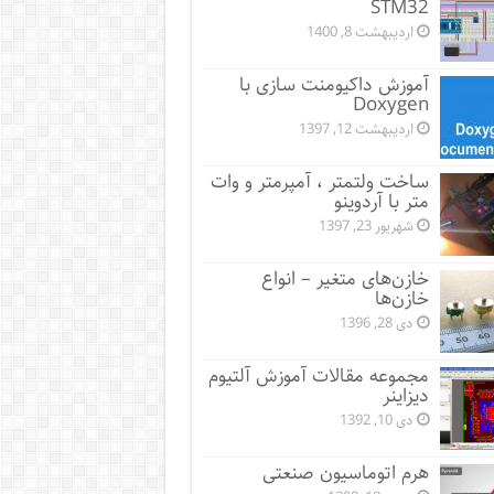
STM32
اردیبهشت 8, 1400
آموزش داکیومنت سازی با
Doxygen
اردیبهشت 12, 1397
ساخت ولتمتر ، آمپرمتر و وات
متر با آردوینو
شهریور 23, 1397
خازن‌های متغیر – انواع
خازن‌ها
دی 28, 1396
مجموعه مقالات آموزش آلتیوم
دیزاینر
دی 10, 1392
هرم اتوماسیون صنعتی