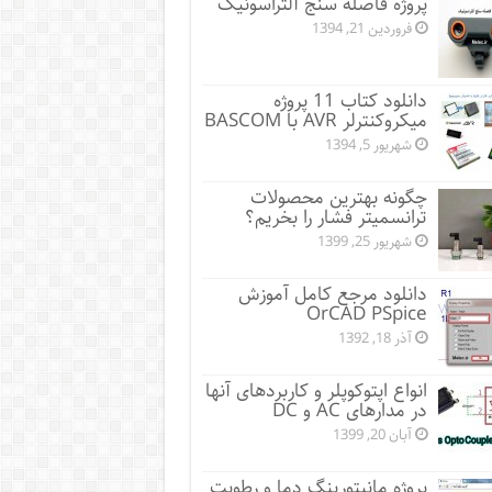
پروژه فاصله سنج آلتراسونیک
فروردین 21, 1394
دانلود کتاب 11 پروژه
میکروکنترلر AVR با BASCOM
شهریور 5, 1394
چگونه بهترین محصولات
ترانسمیتر فشار را بخریم؟
شهریور 25, 1399
دانلود مرجع کامل آموزش
OrCAD PSpice
آذر 18, 1392
انواع اپتوکوپلر و کاربردهای آنها
در مدارهای AC و DC
آبان 20, 1399
پروژه مانيتورينگ دما و رطوبت