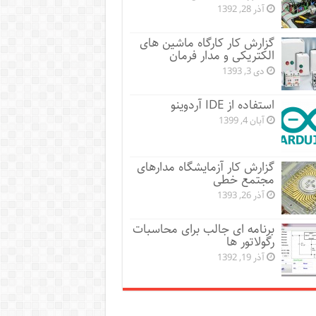
آذر 28, 1392
گزارش کار کارگاه ماشین های
الکتریکی و مدار فرمان
دی 3, 1393
استفاده از IDE آردوینو
آبان 4, 1399
گزارش کار آزمایشگاه مدارهای
مجتمع خطی
آذر 26, 1393
برنامه ای جالب برای محاسبات
رگولاتور ها
آذر 19, 1392