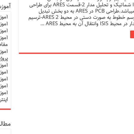
قسمت ISIS شماتیک و تحلیل مدار 2-قسمت ARES برای طراحی
آموز
مدار چاپی میباشد.طراحی PCB در ARES به دو بخش تبدیل
آموز
میشود. 1-رسم خطوط به صورت دستی در محیط ARES 2-ترسیم
 وانتقال آن به محیط ARES …
آموزش
آموز
آموز
مفاه
آموز
پروژ
آموز
آموز
آموز
آموز
آموز
اینت
مطالب