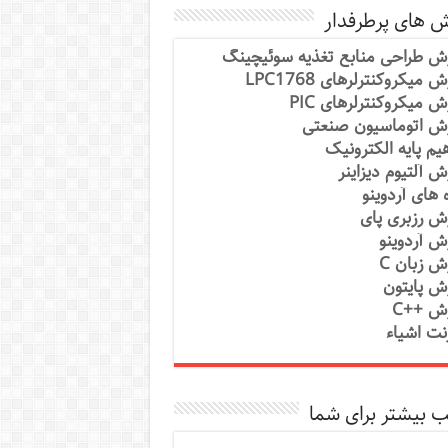
ش های پرطرفدار
ش طراحی منابع تغذیه سوئیچینگ
 میکروکنترلرهای LPC1768
ش میکروکنترلرهای PIC
ش اتوماسیون صنعتی
یم پایه الکترونیک
ش آلتیوم دیزاینر
ه های آردوینو
ش رزبری پای
ش آردوینو
ش زبان C
ش پایتون
ش ++C
رنت اشیاء
 بیشتر برای شما