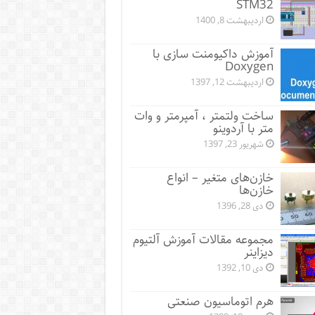
STM32
اردیبهشت 8, 1400
آموزش داکیومنت سازی با
Doxygen
اردیبهشت 12, 1397
ساخت ولتمتر ، آمپرمتر و وات
متر با آردوینو
شهریور 23, 1397
خازن‌های متغیر – انواع
خازن‌ها
دی 28, 1396
مجموعه مقالات آموزش آلتیوم
دیزاینر
دی 10, 1392
هرم اتوماسیون صنعتی