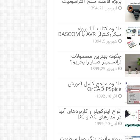
پروژه فاصله سنج آلتراسونیک
فروردین 21, 1394
دانلود کتاب 11 پروژه
میکروکنترلر AVR با BASCOM
شهریور 5, 1394
چگونه بهترین محصولات
ترانسمیتر فشار را بخریم؟
شهریور 25, 1399
دانلود مرجع کامل آموزش
OrCAD PSpice
آذر 18, 1392
انواع اپتوکوپلر و کاربردهای آنها
در مدارهای AC و DC
آبان 20, 1399
پروژه مانيتورينگ دما و رطوبت