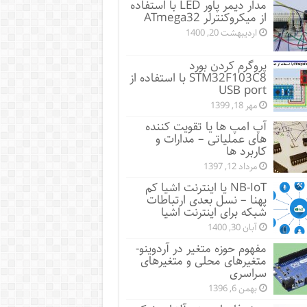
مدار دیمر پاور LED با استفاده
از میکروکنترلر ATmega32
اردیبهشت 20, 1400
پروگرم کردن بورد
STM32F103C8 با استفاده از
USB port
مهر 18, 1399
آپ امپ ها یا تقویت کننده
های عملیاتی – مدارات و
کاربرد ها
مرداد 12, 1397
NB-IoT یا اینترنت اشیا کم
پهنا – نسل بعدی ارتباطات
شبکه برای اینترنت اشیا
آبان 30, 1400
مفهوم حوزه متغیر در آردوینو-
متغیرهای محلی و متغیرهای
سراسری
بهمن 6, 1396