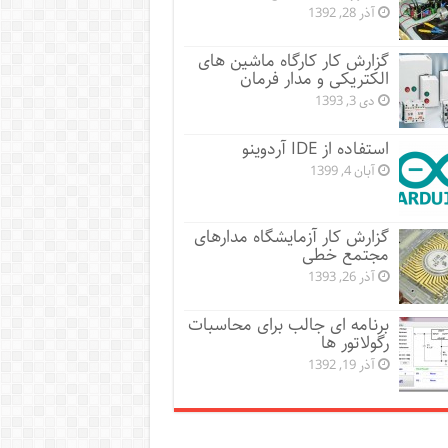
آذر 28, 1392
گزارش کار کارگاه ماشین های
الکتریکی و مدار فرمان
دی 3, 1393
استفاده از IDE آردوینو
آبان 4, 1399
گزارش کار آزمایشگاه مدارهای
مجتمع خطی
آذر 26, 1393
برنامه ای جالب برای محاسبات
رگولاتور ها
آذر 19, 1392