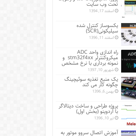
تحت وب سایت
اسفند 17, 1394
یکسوساز کنترل شده
سیلیکونی(SCR)
اسفند 11, 1396
راه اندازی واحد ADC
میکروکنترلر stm32f4xx و
نمونه برداری با نرخ مشخص
شهریور 10, 1397
یک منبع تغذیه سوئیچینگ
چگونه کار می کند
بهمن 6, 1396
پروژه طراحی و ساخت دیتالاگر
با آردوینو (بخش اول)
تیر 10, 1396
آموزش اتصال سروو موتور به