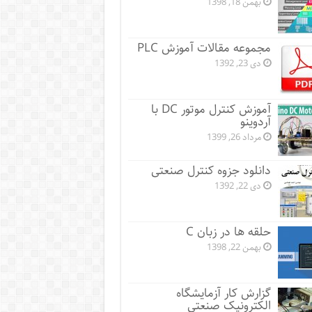
بهمن 18, 1398
مجموعه مقالات آموزش PLC
دی 23, 1392
آموزش کنترل موتور DC با
آردوینو
مرداد 26, 1399
دانلود جزوه کنترل صنعتی
دی 22, 1392
حلقه ها در زبان C
بهمن 22, 1398
گزارش کار آزمایشگاه
الکترونیک صنعتی