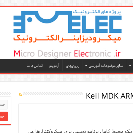
سایر موضوعات آموزشی
رزبری‌پای
آردوینو
تماس با ما
یل یا Keil یک محیط کامل برنامه نویسی برای میکروکنترلرها می