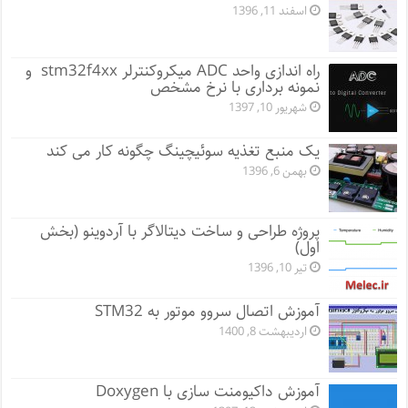
اسفند 11, 1396
راه اندازی واحد ADC میکروکنترلر stm32f4xx و
نمونه برداری با نرخ مشخص
شهریور 10, 1397
یک منبع تغذیه سوئیچینگ چگونه کار می کند
بهمن 6, 1396
پروژه طراحی و ساخت دیتالاگر با آردوینو (بخش
اول)
تیر 10, 1396
آموزش اتصال سروو موتور به STM32
اردیبهشت 8, 1400
آموزش داکیومنت سازی با Doxygen