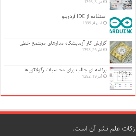
دی 3, 1393
استفاده از IDE آردوینو
آبان 4, 1399
گزارش کار آزمایشگاه مدارهای مجتمع خطی
آذر 26, 1393
برنامه ای جالب برای محاسبات رگولاتور ها
آذر 19, 1392
زکات علم نشر آن است.