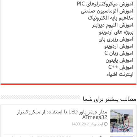
آموزش میکروکنترلرهای PIC
آموزش اتوماسیون صنعتی
مفاهیم پایه الکترونیک
آموزش آلتیوم دیزاینر
پروژه های آردوینو
آموزش رزبری پای
آموزش آردوینو
آموزش زبان C
آموزش پایتون
آموزش ++C
اینترنت اشیاء
مطالب بیشتر برای شما
مدار دیمر پاور LED با استفاده از میکروکنترلر
ATmega32
اردیبهشت 20, 1400