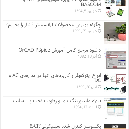
BASCOM
شهریور 5, 1394
چگونه بهترین محصولات ترانسمیتر فشار را بخریم؟
شهریور 25, 1399
دانلود مرجع کامل آموزش OrCAD PSpice
آذر 18, 1392
انواع اپتوکوپلر و کاربردهای آنها در مدارهای AC و
DC
آبان 20, 1399
پروژه مانيتورينگ دما و رطوبت تحت وب سایت
اسفند 17, 1394
یکسوساز کنترل شده سیلیکونی(SCR)