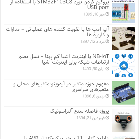
پروگرم کردن بورد STM32F103C8 با استفاده از
USB port
مهر 18, 1399
آپ امپ ها یا تقویت کننده های عملیاتی – مدارات
و کاربرد ها
مرداد 12, 1397
NB-IoT یا اینترنت اشیا کم پهنا – نسل بعدی
ارتباطات شبکه برای اینترنت اشیا
آبان 30, 1400
مفهوم حوزه متغیر در آردوینو-متغیرهای محلی و
متغیرهای سراسری
بهمن 6, 1396
پروژه فاصله سنج آلتراسونیک
فروردین 21, 1394
دانلود کتاب 11 پروژه میکروکنترلر AVR با