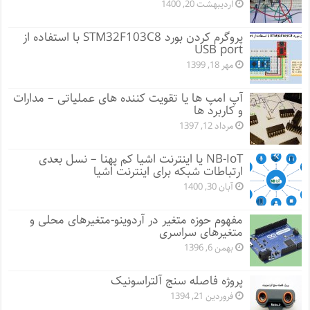
اردیبهشت 20, 1400
پروگرم کردن بورد STM32F103C8 با استفاده از
USB port
مهر 18, 1399
آپ امپ ها یا تقویت کننده های عملیاتی – مدارات
و کاربرد ها
مرداد 12, 1397
NB-IoT یا اینترنت اشیا کم پهنا – نسل بعدی
ارتباطات شبکه برای اینترنت اشیا
آبان 30, 1400
مفهوم حوزه متغیر در آردوینو-متغیرهای محلی و
متغیرهای سراسری
بهمن 6, 1396
پروژه فاصله سنج آلتراسونیک
فروردین 21, 1394