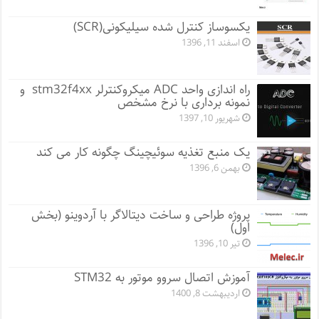
یکسوساز کنترل شده سیلیکونی(SCR)
اسفند 11, 1396
راه اندازی واحد ADC میکروکنترلر stm32f4xx و
نمونه برداری با نرخ مشخص
شهریور 10, 1397
یک منبع تغذیه سوئیچینگ چگونه کار می کند
بهمن 6, 1396
پروژه طراحی و ساخت دیتالاگر با آردوینو (بخش
اول)
تیر 10, 1396
آموزش اتصال سروو موتور به STM32
اردیبهشت 8, 1400