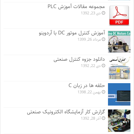
مجموعه مقالات آموزش PLC
دی 23, 1392
آموزش کنترل موتور DC با آردوینو
مرداد 26, 1399
دانلود جزوه کنترل صنعتی
دی 22, 1392
حلقه ها در زبان C
بهمن 22, 1398
گزارش کار آزمایشگاه الکترونیک صنعتی
آذر 28, 1392