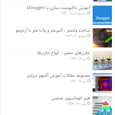
آموزش داکیومنت سازی با Doxygen
اردیبهشت 12, 1397
ساخت ولتمتر ، آمپرمتر و وات متر با آردوینو
شهریور 23, 1397
خازن‌های متغیر – انواع خازن‌ها
دی 28, 1396
مجموعه مقالات آموزش آلتیوم دیزاینر
دی 10, 1392
هرم اتوماسیون صنعتی
بهمن 18, 1398