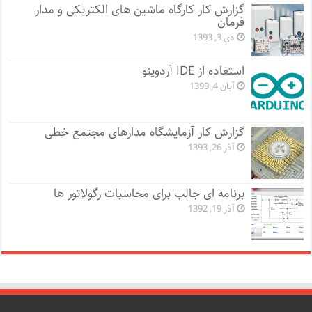
گزارش کار کارگاه ماشین های الکتریکی و مدار
فرمان
دی 3, 1393
استفاده از IDE آردوینو
آبان 4, 1399
گزارش کار آزمایشگاه مدارهای مجتمع خطی
آذر 26, 1393
برنامه ای جالب برای محاسبات رگولاتور ها
آذر 19, 1392