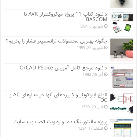
دانلود کتاب 11 پروژه میکروکنترلر AVR با
BASCOM
شهریور 5, 1394
چگونه بهترین محصولات ترانسمیتر فشار را بخریم؟
شهریور 25, 1399
دانلود مرجع کامل آموزش OrCAD PSpice
آذر 18, 1392
انواع اپتوکوپلر و کاربردهای آنها در مدارهای AC و
DC
آبان 20, 1399
پروژه مانيتورينگ دما و رطوبت تحت وب سایت
اسفند 17, 1394