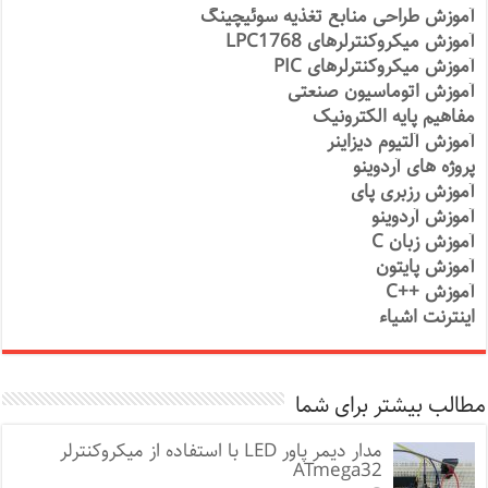
آموزش طراحی منابع تغذیه سوئیچینگ
آموزش میکروکنترلرهای LPC1768
آموزش میکروکنترلرهای PIC
آموزش اتوماسیون صنعتی
مفاهیم پایه الکترونیک
آموزش آلتیوم دیزاینر
پروژه های آردوینو
آموزش رزبری پای
آموزش آردوینو
آموزش زبان C
آموزش پایتون
آموزش ++C
اینترنت اشیاء
مطالب بیشتر برای شما
مدار دیمر پاور LED با استفاده از میکروکنترلر
ATmega32