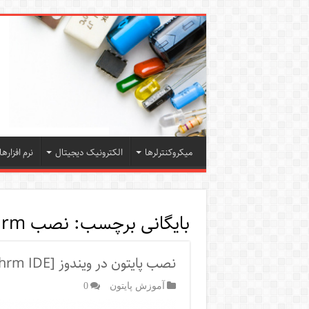
میکروکنترلرها
الکترونیک دیجیتال
نرم افزارها
بایگانی برچسب:
نصب Pycahrm
نصب پایتون در ویندوز [Pycahrm IDE]
آموزش پایتون
0