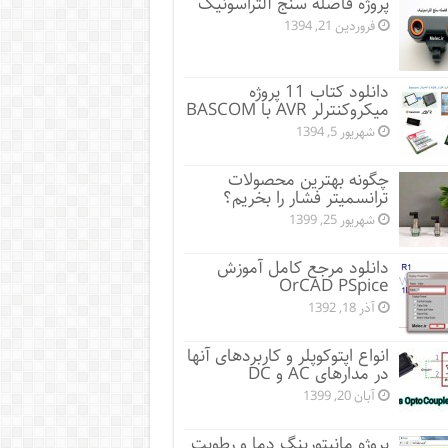
پروژه فاصله سنج آلتراسونیک
فروردین 21, 1394
دانلود کتاب 11 پروژه
میکروکنترلر AVR با BASCOM
شهریور 5, 1394
چگونه بهترین محصولات
ترانسمیتر فشار را بخریم؟
شهریور 25, 1399
دانلود مرجع کامل آموزش
OrCAD PSpice
آذر 18, 1392
انواع اپتوکوپلر و کاربردهای آنها
در مدارهای AC و DC
آبان 20, 1399
پروژه مانيتورينگ دما و رطوبت