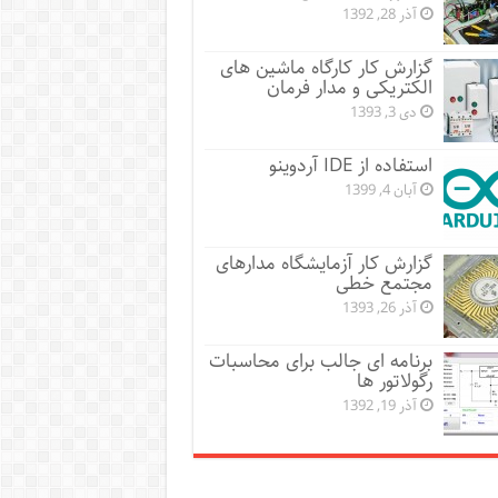
آذر 28, 1392
گزارش کار کارگاه ماشین های
الکتریکی و مدار فرمان
دی 3, 1393
استفاده از IDE آردوینو
آبان 4, 1399
گزارش کار آزمایشگاه مدارهای
مجتمع خطی
آذر 26, 1393
برنامه ای جالب برای محاسبات
رگولاتور ها
آذر 19, 1392