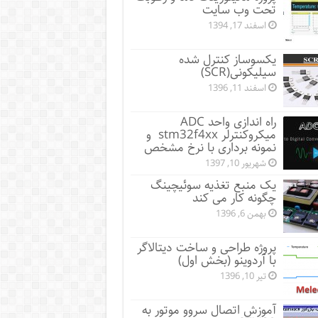
تحت وب سایت
اسفند 17, 1394
یکسوساز کنترل شده
سیلیکونی(SCR)
اسفند 11, 1396
راه اندازی واحد ADC
میکروکنترلر stm32f4xx و
نمونه برداری با نرخ مشخص
شهریور 10, 1397
یک منبع تغذیه سوئیچینگ
چگونه کار می کند
بهمن 6, 1396
پروژه طراحی و ساخت دیتالاگر
با آردوینو (بخش اول)
تیر 10, 1396
آموزش اتصال سروو موتور به