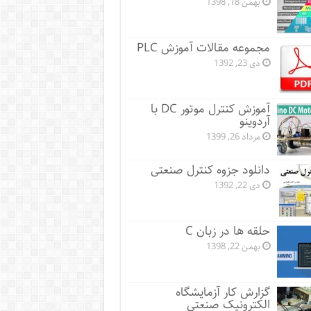
بهمن 18, 1398
مجموعه مقالات آموزش PLC
دی 23, 1392
آموزش کنترل موتور DC با
آردوینو
مرداد 26, 1399
دانلود جزوه کنترل صنعتی
دی 22, 1392
حلقه ها در زبان C
بهمن 22, 1398
گزارش کار آزمایشگاه
الکترونیک صنعتی