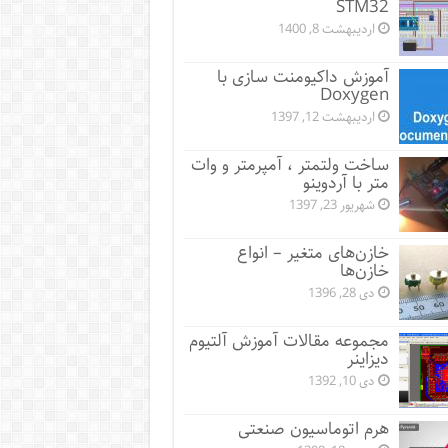
STM32
اردیبهشت 8, 1400
آموزش داکیومنت سازی با
Doxygen
اردیبهشت 12, 1397
ساخت ولتمتر ، آمپرمتر و وات
متر با آردوینو
شهریور 23, 1397
خازن‌های متغیر – انواع
خازن‌ها
دی 28, 1396
مجموعه مقالات آموزش آلتیوم
دیزاینر
دی 10, 1392
هرم اتوماسیون صنعتی