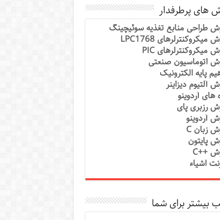
ش های پرطرفدار
ش طراحی منابع تغذیه سوئیچینگ
 میکروکنترلرهای LPC1768
ش میکروکنترلرهای PIC
ش اتوماسیون صنعتی
یم پایه الکترونیک
ش آلتیوم دیزاینر
ه های آردوینو
ش رزبری پای
ش آردوینو
ش زبان C
ش پایتون
ش ++C
رنت اشیاء
 بیشتر برای شما