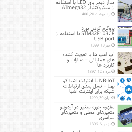
مدار دیمر پاور LED با استفاده
از میکروکنترلر ATmega32
اردیبهشت 20, 1400
پروگرم کردن بورد
STM32F103C8 با استفاده از
USB port
مهر 18, 1399
آپ امپ ها یا تقویت کننده
های عملیاتی – مدارات و
کاربرد ها
مرداد 12, 1397
NB-IoT یا اینترنت اشیا کم
پهنا – نسل بعدی ارتباطات
شبکه برای اینترنت اشیا
آبان 30, 1400
مفهوم حوزه متغیر در آردوینو-
متغیرهای محلی و متغیرهای
سراسری
بهمن 6, 1396