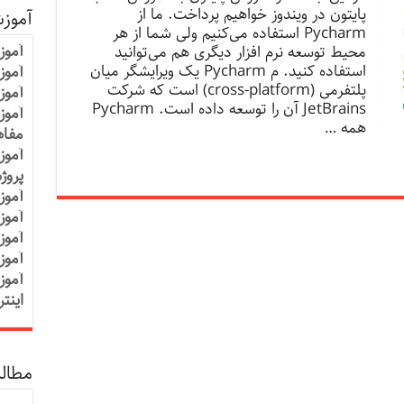
پایتون در ویندوز خواهیم پرداخت. ما از
آموز
Pycharm استفاده می‌کنیم ولی شما از هر
آموز
محیط توسعه نرم افزار دیگری هم می‌توانید
استفاده کنید. م Pycharm یک ویرایشگر میان
آموزش
پلتفرمی (cross-platform) است که شرکت
آموز
JetBrains آن را توسعه داده است. Pycharm
آموز
همه …
مفاه
آموز
پروژ
آموز
آموز
آموز
آموز
آموز
اینت
مطالب