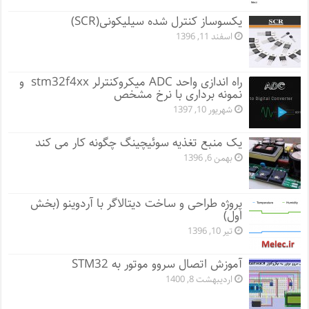
یکسوساز کنترل شده سیلیکونی(SCR)
اسفند 11, 1396
راه اندازی واحد ADC میکروکنترلر stm32f4xx و
نمونه برداری با نرخ مشخص
شهریور 10, 1397
یک منبع تغذیه سوئیچینگ چگونه کار می کند
بهمن 6, 1396
پروژه طراحی و ساخت دیتالاگر با آردوینو (بخش
اول)
تیر 10, 1396
آموزش اتصال سروو موتور به STM32
اردیبهشت 8, 1400