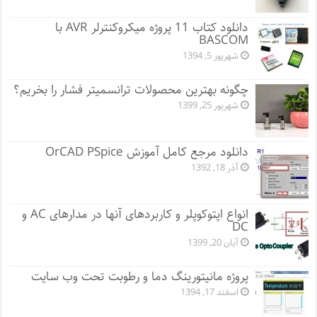
دانلود کتاب 11 پروژه میکروکنترلر AVR با
BASCOM
شهریور 5, 1394
چگونه بهترین محصولات ترانسمیتر فشار را بخریم؟
شهریور 25, 1399
دانلود مرجع کامل آموزش OrCAD PSpice
آذر 18, 1392
انواع اپتوکوپلر و کاربردهای آنها در مدارهای AC و
DC
آبان 20, 1399
پروژه مانيتورينگ دما و رطوبت تحت وب سایت
اسفند 17, 1394