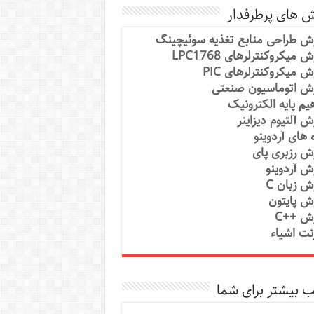
ش های پرطرفدار
ش طراحی منابع تغذیه سوئیچینگ
 میکروکنترلرهای LPC1768
ش میکروکنترلرهای PIC
ش اتوماسیون صنعتی
یم پایه الکترونیک
ش آلتیوم دیزاینر
ه های آردوینو
ش رزبری پای
ش آردوینو
ش زبان C
ش پایتون
ش ++C
رنت اشیاء
 بیشتر برای شما