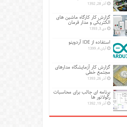
آذر 28, 1392
گزارش کار کارگاه ماشین های
الکتریکی و مدار فرمان
دی 3, 1393
استفاده از IDE آردوینو
آبان 4, 1399
گزارش کار آزمایشگاه مدارهای
مجتمع خطی
آذر 26, 1393
برنامه ای جالب برای محاسبات
رگولاتور ها
آذر 19, 1392