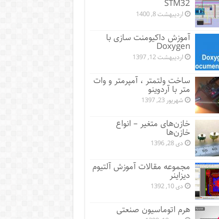
STM32
اردیبهشت 8, 1400
آموزش داکیومنت سازی با
Doxygen
اردیبهشت 12, 1397
ساخت ولتمتر ، آمپرمتر و وات
متر با آردوینو
شهریور 23, 1397
خازن‌های متغیر – انواع
خازن‌ها
دی 28, 1396
مجموعه مقالات آموزش آلتیوم
دیزاینر
دی 10, 1392
هرم اتوماسیون صنعتی