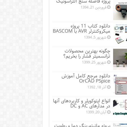
پروژه فاصله سنج آلتراسونیک
فروردین 21, 1394
دانلود کتاب 11 پروژه
میکروکنترلر AVR با BASCOM
شهریور 5, 1394
چگونه بهترین محصولات
ترانسمیتر فشار را بخریم؟
شهریور 25, 1399
دانلود مرجع کامل آموزش
OrCAD PSpice
آذر 18, 1392
انواع اپتوکوپلر و کاربردهای آنها
در مدارهای AC و DC
آبان 20, 1399
پروژه مانيتورينگ دما و رطوبت