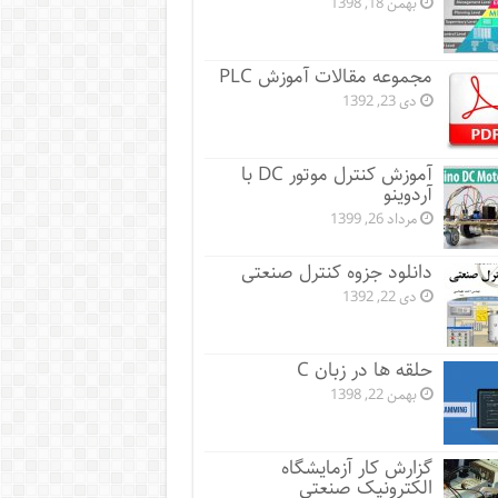
بهمن 18, 1398
مجموعه مقالات آموزش PLC
دی 23, 1392
آموزش کنترل موتور DC با
آردوینو
مرداد 26, 1399
دانلود جزوه کنترل صنعتی
دی 22, 1392
حلقه ها در زبان C
بهمن 22, 1398
گزارش کار آزمایشگاه
الکترونیک صنعتی