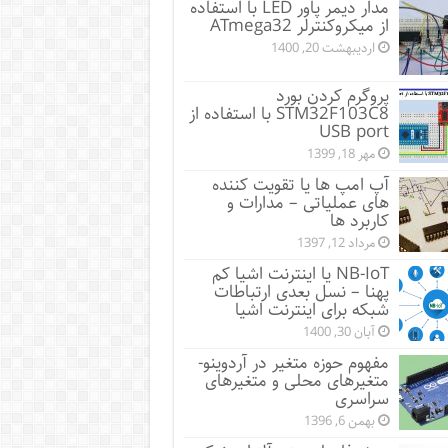
مدار دیمر پاور LED با استفاده
از میکروکنترلر ATmega32
اردیبهشت 20, 1400
پروگرم کردن بورد
STM32F103C8 با استفاده از
USB port
مهر 18, 1399
آپ امپ ها یا تقویت کننده
های عملیاتی – مدارات و
کاربرد ها
مرداد 12, 1397
NB-IoT یا اینترنت اشیا کم
پهنا – نسل بعدی ارتباطات
شبکه برای اینترنت اشیا
آبان 30, 1400
مفهوم حوزه متغیر در آردوینو-
متغیرهای محلی و متغیرهای
سراسری
بهمن 6, 1396