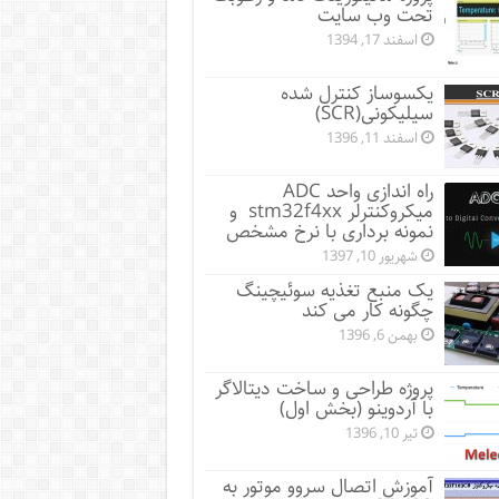
تحت وب سایت
اسفند 17, 1394
یکسوساز کنترل شده
سیلیکونی(SCR)
اسفند 11, 1396
راه اندازی واحد ADC
میکروکنترلر stm32f4xx و
نمونه برداری با نرخ مشخص
شهریور 10, 1397
یک منبع تغذیه سوئیچینگ
چگونه کار می کند
بهمن 6, 1396
پروژه طراحی و ساخت دیتالاگر
با آردوینو (بخش اول)
تیر 10, 1396
آموزش اتصال سروو موتور به