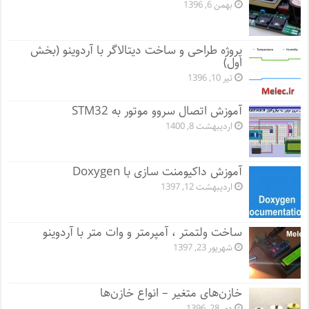
بهمن 6, 1396
پروژه طراحی و ساخت دیتالاگر با آردوینو (بخش
اول)
تیر 10, 1396
آموزش اتصال سروو موتور به STM32
اردیبهشت 8, 1400
آموزش داکیومنت سازی با Doxygen
اردیبهشت 12, 1397
ساخت ولتمتر ، آمپرمتر و وات متر با آردوینو
شهریور 23, 1397
خازن‌های متغیر – انواع خازن‌ها
دی 28, 1396