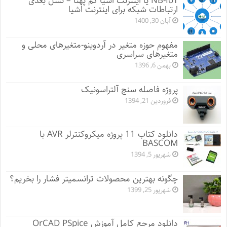
NB-IoT یا اینترنت اشیا کم پهنا – نسل بعدی
ارتباطات شبکه برای اینترنت اشیا
آبان 30, 1400
مفهوم حوزه متغیر در آردوینو-متغیرهای محلی و
متغیرهای سراسری
بهمن 6, 1396
پروژه فاصله سنج آلتراسونیک
فروردین 21, 1394
دانلود کتاب 11 پروژه میکروکنترلر AVR با
BASCOM
شهریور 5, 1394
چگونه بهترین محصولات ترانسمیتر فشار را بخریم؟
شهریور 25, 1399
دانلود مرجع کامل آموزش OrCAD PSpice