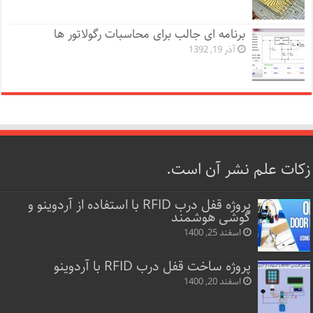
برنامه ای جالب برای محاسبات رگولاتور ها
آذر 19, 1392
زکات علم نشر آن است.
پروژه قفل‌ درب RFID با استفاده از آردوینو و
گوشی هوشمند
اسفند 25, 1400
پروژه ساخت قفل‌ درب RFID با آردوینو
اسفند 20, 1400