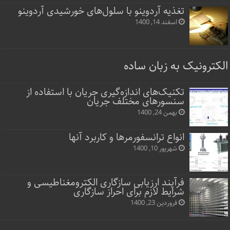
تغذیه آردوینو با سلول‌های خورشیدی آردوینو
اسفند 14, 1400
الکترونیک به زبان ساده
تکنیک‌های اندازه‌گیری جریان با استفاده از
سنسورهای مختلف جریان
بهمن 24, 1400
انواع ترانسفورمرها و کاربرد آنها
شهریور 10, 1400
فرآیند ارزیابی سازگاری الکترومغناطیسی و
شرایط لازم برای احراز سازگاری
فروردین 23, 1400