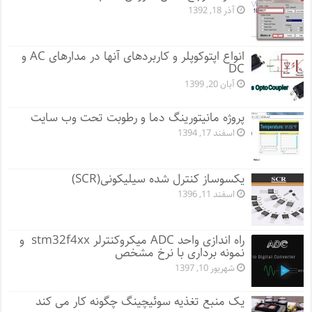
آذر 18, 1392
انواع اپتوکوپلر و کاربردهای آنها در مدارهای AC و
DC
آبان 20, 1399
پروژه مانيتورينگ دما و رطوبت تحت وب سایت
اسفند 17, 1394
یکسوساز کنترل شده سیلیکونی(SCR)
اسفند 11, 1396
راه اندازی واحد ADC میکروکنترلر stm32f4xx و
نمونه برداری با نرخ مشخص
شهریور 10, 1397
یک منبع تغذیه سوئیچینگ چگونه کار می کند