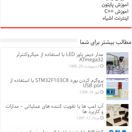
آموزش پایتون
آموزش ++C
اینترنت اشیاء
مطالب بیشتر برای شما
مدار دیمر پاور LED با استفاده از میکروکنترلر
ATmega32
اردیبهشت 20, 1400
پروگرم کردن بورد STM32F103C8 با استفاده از
USB port
مهر 18, 1399
آپ امپ ها یا تقویت کننده های عملیاتی – مدارات
و کاربرد ها
مرداد 12, 1397