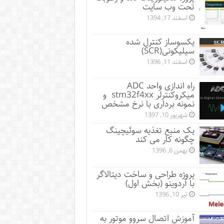
تحت وب سایت
اسفند 17, 1394
یکسوساز کنترل شده
سیلیکونی(SCR)
اسفند 11, 1396
راه اندازی واحد ADC
میکروکنترلر stm32f4xx و
نمونه برداری با نرخ مشخص
شهریور 10, 1397
یک منبع تغذیه سوئیچینگ
چگونه کار می کند
بهمن 6, 1396
پروژه طراحی و ساخت دیتالاگر
با آردوینو (بخش اول)
تیر 10, 1396
آموزش اتصال سروو موتور به