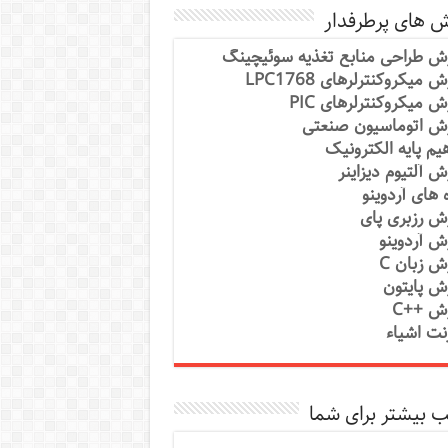
ش های پرطرفدار
ش طراحی منابع تغذیه سوئیچینگ
 میکروکنترلرهای LPC1768
ش میکروکنترلرهای PIC
ش اتوماسیون صنعتی
یم پایه الکترونیک
ش آلتیوم دیزاینر
ه های آردوینو
ش رزبری پای
ش آردوینو
ش زبان C
ش پایتون
ش ++C
رنت اشیاء
 بیشتر برای شما