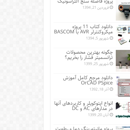
پروژه فاصله سنج آلتراسونیک
فروردین 21, 1394
دانلود کتاب 11 پروژه
میکروکنترلر AVR با BASCOM
شهریور 5, 1394
چگونه بهترین محصولات
ترانسمیتر فشار را بخریم؟
شهریور 25, 1399
دانلود مرجع کامل آموزش
OrCAD PSpice
آذر 18, 1392
انواع اپتوکوپلر و کاربردهای آنها
در مدارهای AC و DC
آبان 20, 1399
پروژه مانيتورينگ دما و رطوبت