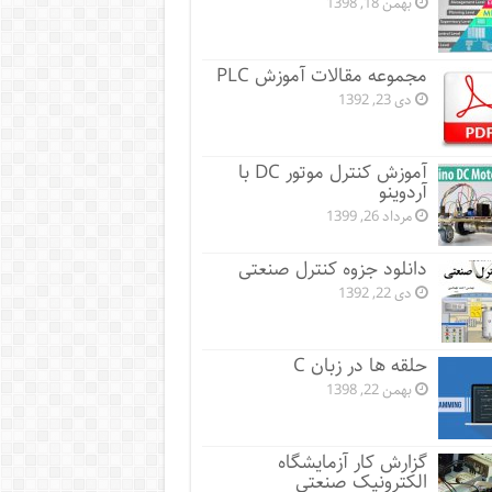
بهمن 18, 1398
مجموعه مقالات آموزش PLC
دی 23, 1392
آموزش کنترل موتور DC با
آردوینو
مرداد 26, 1399
دانلود جزوه کنترل صنعتی
دی 22, 1392
حلقه ها در زبان C
بهمن 22, 1398
گزارش کار آزمایشگاه
الکترونیک صنعتی