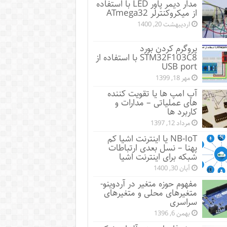
مدار دیمر پاور LED با استفاده
از میکروکنترلر ATmega32
اردیبهشت 20, 1400
پروگرم کردن بورد
STM32F103C8 با استفاده از
USB port
مهر 18, 1399
آپ امپ ها یا تقویت کننده
های عملیاتی – مدارات و
کاربرد ها
مرداد 12, 1397
NB-IoT یا اینترنت اشیا کم
پهنا – نسل بعدی ارتباطات
شبکه برای اینترنت اشیا
آبان 30, 1400
مفهوم حوزه متغیر در آردوینو-
متغیرهای محلی و متغیرهای
سراسری
بهمن 6, 1396