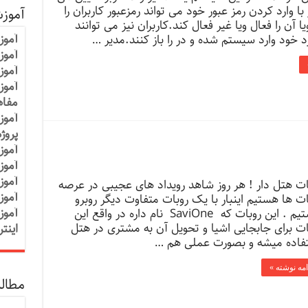
ا وارد کردن رمز عبور خود می تواند رمزعبور کاربران را
آموز
ا آن را فعال ویا غیر فعال کند.کاربران نیز می توانند
آموز
خود وارد سیستم شده و در را باز کنند.مدیر …
آموزش
آموز
آموز
مفاه
آموز
پروژ
آموز
آموز
آموز
ات هتل دار ! هر روز شاهد رویداد های عجیبی در عرصه
آموز
ات ها هستیم اینبار با یک روبات متفاوت دیگر روبرو
آموز
هستیم . این روبات که SaviOne نام داره در واقع این
ات برای جابجایی اشیا و تحویل آن به مشتری در هتل
اینت
فاده میشه و بصورت عملی هم …
امه نوشته »
مطالب