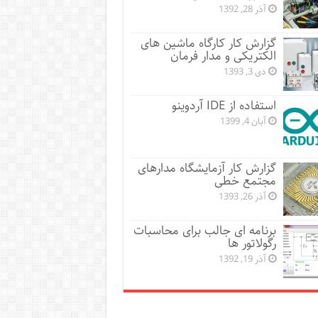
آذر 28, 1392
گزارش کار کارگاه ماشین های
الکتریکی و مدار فرمان
دی 3, 1393
استفاده از IDE آردوینو
آبان 4, 1399
گزارش کار آزمایشگاه مدارهای
مجتمع خطی
آذر 26, 1393
برنامه ای جالب برای محاسبات
رگولاتور ها
آذر 19, 1392