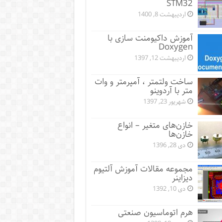
STM32
اردیبهشت 8, 1400
آموزش داکیومنت سازی با
Doxygen
اردیبهشت 12, 1397
ساخت ولتمتر ، آمپرمتر و وات
متر با آردوینو
شهریور 23, 1397
خازن‌های متغیر – انواع
خازن‌ها
دی 28, 1396
مجموعه مقالات آموزش آلتیوم
دیزاینر
دی 10, 1392
هرم اتوماسیون صنعتی