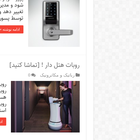
شود و مدیر ب
تغییر دھد وی
توسط پسورد 
ادامه نوشته »
روبات هتل دار ! [تماشا کنید]
رباتیک و مکاترونیک
0
روب
روب
روب
است
اد