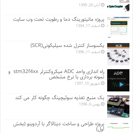
آبان 20, 1399
پروژه مانيتورينگ دما و رطوبت تحت وب سایت
اسفند 17, 1394
یکسوساز کنترل شده سیلیکونی(SCR)
اسفند 11, 1396
راه اندازی واحد ADC میکروکنترلر stm32f4xx و
نمونه برداری با نرخ مشخص
شهریور 10, 1397
یک منبع تغذیه سوئیچینگ چگونه کار می کند
بهمن 6, 1396
پروژه طراحی و ساخت دیتالاگر با آردوینو (بخش
اول)