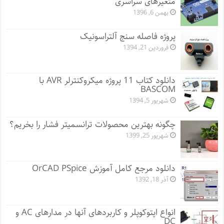
متغیرهای سراسری
بهمن 6, 1396
پروژه فاصله سنج آلتراسونیک
فروردین 21, 1394
دانلود کتاب 11 پروژه میکروکنترلر AVR با
BASCOM
شهریور 5, 1394
چگونه بهترین محصولات ترانسمیتر فشار را بخریم؟
شهریور 25, 1399
دانلود مرجع کامل آموزش OrCAD PSpice
آذر 18, 1392
انواع اپتوکوپلر و کاربردهای آنها در مدارهای AC و
DC