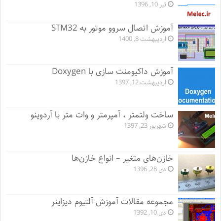
تیر 10, 1396
آموزش اتصال سروو موتور به STM32
اردیبهشت 8, 1400
آموزش داکیومنت سازی با Doxygen
اردیبهشت 12, 1397
ساخت ولتمتر ، آمپرمتر و وات متر با آردوینو
شهریور 23, 1397
خازن‌های متغیر – انواع خازن‌ها
دی 28, 1396
مجموعه مقالات آموزش آلتیوم دیزاینر
دی 10, 1392