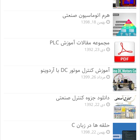
هرم اتوماسیون صنعتی
بهمن 18, 1398
مجموعه مقالات آموزش PLC
دی 23, 1392
آموزش کنترل موتور DC با آردوینو
مرداد 26, 1399
دانلود جزوه کنترل صنعتی
دی 22, 1392
حلقه ها در زبان C
بهمن 22, 1398