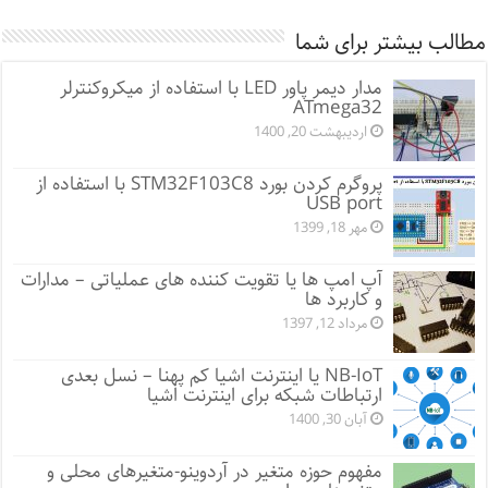
مطالب بیشتر برای شما
مدار دیمر پاور LED با استفاده از میکروکنترلر
ATmega32
اردیبهشت 20, 1400
پروگرم کردن بورد STM32F103C8 با استفاده از
USB port
مهر 18, 1399
آپ امپ ها یا تقویت کننده های عملیاتی – مدارات
و کاربرد ها
مرداد 12, 1397
NB-IoT یا اینترنت اشیا کم پهنا – نسل بعدی
ارتباطات شبکه برای اینترنت اشیا
آبان 30, 1400
مفهوم حوزه متغیر در آردوینو-متغیرهای محلی و