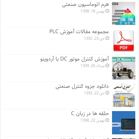
هرم اتوماسیون صنعتی
بهمن 18, 1398
مجموعه مقالات آموزش PLC
دی 23, 1392
آموزش کنترل موتور DC با آردوینو
مرداد 26, 1399
دانلود جزوه کنترل صنعتی
دی 22, 1392
حلقه ها در زبان C
بهمن 22, 1398