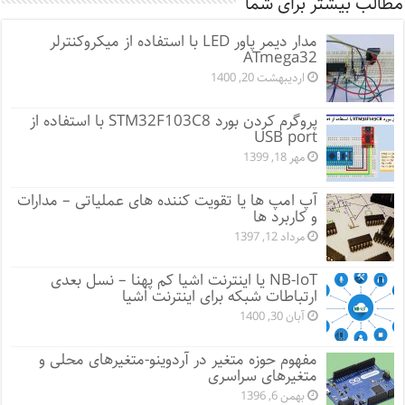
مطالب بیشتر برای شما
مدار دیمر پاور LED با استفاده از میکروکنترلر
ATmega32
اردیبهشت 20, 1400
پروگرم کردن بورد STM32F103C8 با استفاده از
USB port
مهر 18, 1399
آپ امپ ها یا تقویت کننده های عملیاتی – مدارات
و کاربرد ها
مرداد 12, 1397
NB-IoT یا اینترنت اشیا کم پهنا – نسل بعدی
ارتباطات شبکه برای اینترنت اشیا
آبان 30, 1400
مفهوم حوزه متغیر در آردوینو-متغیرهای محلی و
متغیرهای سراسری
بهمن 6, 1396