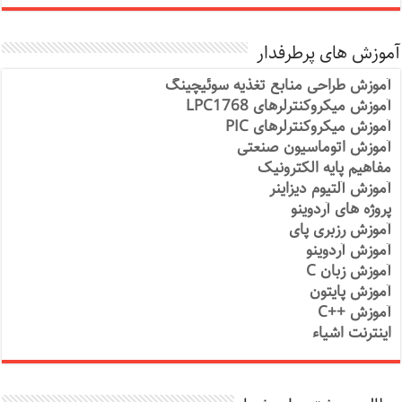
آموزش های پرطرفدار
آموزش طراحی منابع تغذیه سوئیچینگ
آموزش میکروکنترلرهای LPC1768
آموزش میکروکنترلرهای PIC
آموزش اتوماسیون صنعتی
مفاهیم پایه الکترونیک
آموزش آلتیوم دیزاینر
پروژه های آردوینو
آموزش رزبری پای
آموزش آردوینو
آموزش زبان C
آموزش پایتون
آموزش ++C
اینترنت اشیاء