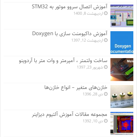
آموزش اتصال سروو موتور به STM32
اردیبهشت 8, 1400
آموزش داکیومنت سازی با Doxygen
اردیبهشت 12, 1397
ساخت ولتمتر ، آمپرمتر و وات متر با آردوینو
شهریور 23, 1397
خازن‌های متغیر – انواع خازن‌ها
دی 28, 1396
مجموعه مقالات آموزش آلتیوم دیزاینر
دی 10, 1392