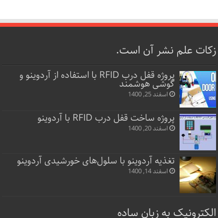
زکات علم نشر آن است.
پروژه قفل‌ درب RFID با استفاده از آردوینو و
گوشی هوشمند
اسفند 25, 1400
پروژه ساخت قفل‌ درب RFID با آردوینو
اسفند 20, 1400
تغذیه آردوینو با سلول‌های خورشیدی آردوینو
اسفند 14, 1400
الکترونیک به زبان ساده