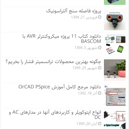
پروژه فاصله سنج آلتراسونیک
فروردین 21, 1394
دانلود کتاب 11 پروژه میکروکنترلر AVR با
BASCOM
شهریور 5, 1394
چگونه بهترین محصولات ترانسمیتر فشار را بخریم؟
شهریور 25, 1399
دانلود مرجع کامل آموزش OrCAD PSpice
آذر 18, 1392
انواع اپتوکوپلر و کاربردهای آنها در مدارهای AC و
DC
آبان 20, 1399