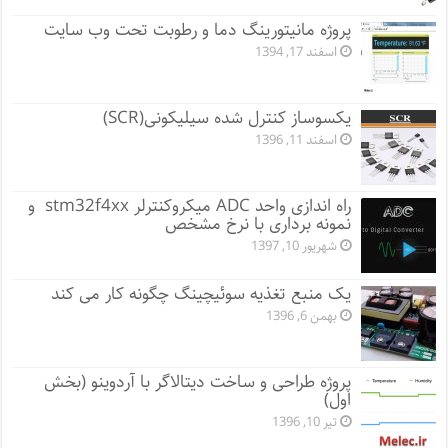
پروژه مانيتورينگ دما و رطوبت تحت وب سایت
اسفند 17, 1394
یکسوساز کنترل شده سیلیکونی(SCR)
اسفند 11, 1396
راه اندازی واحد ADC میکروکنترلر stm32f4xx و
نمونه برداری با نرخ مشخص
شهریور 10, 1397
یک منبع تغذیه سوئیچینگ چگونه کار می کند
بهمن 6, 1396
پروژه طراحی و ساخت دیتالاگر با آردوینو (بخش
اول)
تیر 10, 1396