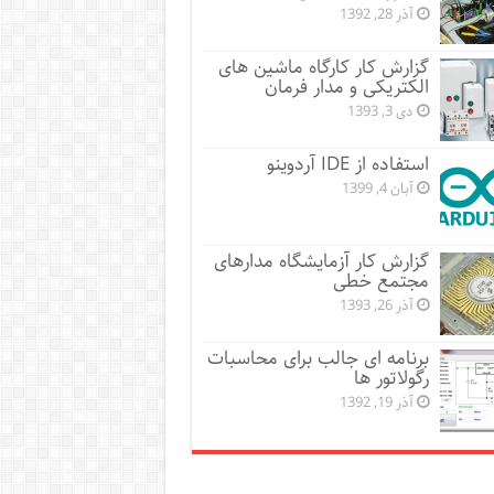
آذر 28, 1392
گزارش کار کارگاه ماشین های
الکتریکی و مدار فرمان
دی 3, 1393
استفاده از IDE آردوینو
آبان 4, 1399
گزارش کار آزمایشگاه مدارهای
مجتمع خطی
آذر 26, 1393
برنامه ای جالب برای محاسبات
رگولاتور ها
آذر 19, 1392