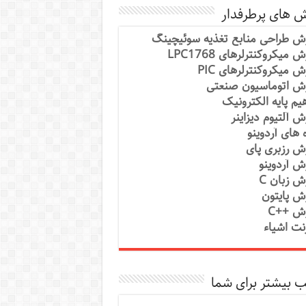
ش های پرطرفدار
ش طراحی منابع تغذیه سوئیچینگ
 میکروکنترلرهای LPC1768
ش میکروکنترلرهای PIC
ش اتوماسیون صنعتی
یم پایه الکترونیک
ش آلتیوم دیزاینر
ه های آردوینو
ش رزبری پای
ش آردوینو
ش زبان C
ش پایتون
ش ++C
رنت اشیاء
 بیشتر برای شما