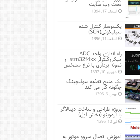
تحت وب سایت
اسفند 17, 1394
یکسوساز کنترل شده
سیلیکونی(SCR)
اسفند 11, 1396
راه اندازی واحد ADC
میکروکنترلر stm32f4xx و
نمونه برداری با نرخ مشخص
شهریور 10, 1397
یک منبع تغذیه سوئیچینگ
چگونه کار می کند
بهمن 6, 1396
پروژه طراحی و ساخت دیتالاگر
با آردوینو (بخش اول)
تیر 10, 1396
آموزش اتصال سروو موتور به