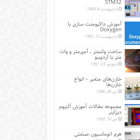
STM32
اردیبهشت 8, 1400
آموزش داکیومنت سازی با
Doxygen
اردیبهشت 12, 1397
ساخت ولتمتر ، آمپرمتر و وات
متر با آردوینو
شهریور 23, 1397
خازن‌های متغیر – انواع
خازن‌ها
دی 28, 1396
مجموعه مقالات آموزش آلتیوم
دیزاینر
دی 10, 1392
هرم اتوماسیون صنعتی