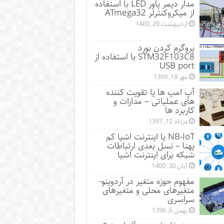
مدار دیمر پاور LED با استفاده
از میکروکنترلر ATmega32
اردیبهشت 20, 1400
پروگرم کردن بورد
STM32F103C8 با استفاده از
USB port
مهر 18, 1399
آپ امپ ها یا تقویت کننده
های عملیاتی – مدارات و
کاربرد ها
مرداد 12, 1397
NB-IoT یا اینترنت اشیا کم
پهنا – نسل بعدی ارتباطات
شبکه برای اینترنت اشیا
آبان 30, 1400
مفهوم حوزه متغیر در آردوینو-
متغیرهای محلی و متغیرهای
سراسری
بهمن 6, 1396