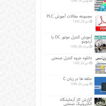
بهمن 18, 1398
مجموعه مقالات آموزش PLC
دی 23, 1392
آموزش کنترل موتور DC با
آردوینو
مرداد 26, 1399
دانلود جزوه کنترل صنعتی
دی 22, 1392
حلقه ها در زبان C
بهمن 22, 1398
گزارش کار آزمایشگاه
الکترونیک صنعتی