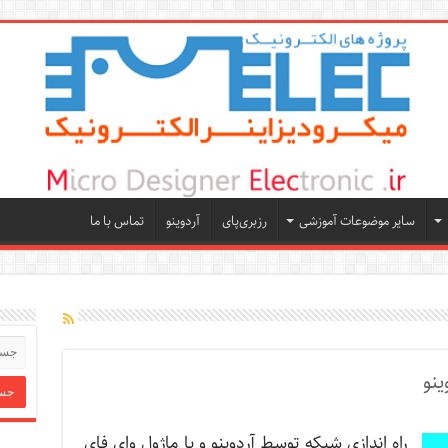
سایر موضوعات آموزشی
رزبری‌پای
آردوینو
تماس با ما
ینو
راه اندازی شبکه توسط آردوینو و با ماژول وای فای