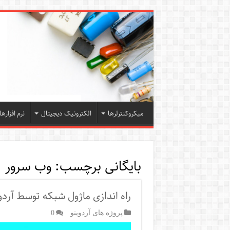
میکروکنترلرها
الکترونیک دیجیتال
نرم افزارها
بایگانی برچسب:
وب سرور
راه اندازی ماژول شبکه توسط آردو
پروژه های آردوینو
0