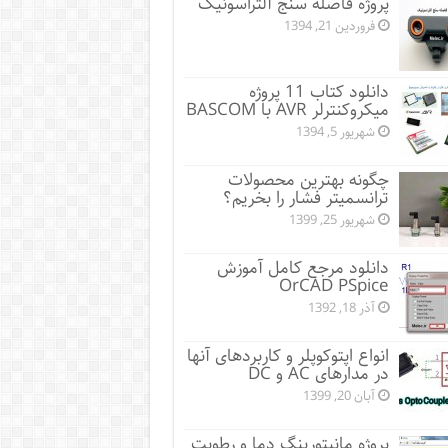
پروژه فاصله سنج آلتراسونیک
فروردین 21, 1394
دانلود کتاب 11 پروژه
میکروکنترلر AVR با BASCOM
شهریور 5, 1394
چگونه بهترین محصولات
ترانسمیتر فشار را بخریم؟
شهریور 25, 1399
دانلود مرجع کامل آموزش
OrCAD PSpice
آذر 18, 1392
انواع اپتوکوپلر و کاربردهای آنها
در مدارهای AC و DC
آبان 20, 1399
پروژه مانيتورينگ دما و رطوبت