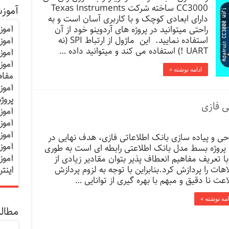
CC3000 ساخته شرکت Texas Instruments
آموز
دارای ابعادی کوچک و با کاربری آسان است و به
آموز
راحتی میتوانید در پروژه های آردوینو خود از آن
استفاده نمایید. این ماژول از ارتباط SPI (نه
آموزش
UART !) استفاده می کند و میتوانید داده …
آموز
آموز
ادامه نوشته »
مفاه
آموز
پروژ
ی فازی
آموز
آموز
آموز
حی و پیاده سازی بانک اطلاعاتی فازی، هدف نهایی در
آموز
 پروژه بسط مدل بانک اطلاعتی رابطه ای است به طوری
آموز
با تعریف مفاهیم انعطاف پذیر بتوان مقادیر زیادی از
اهات را پردازش کرد.بنابراین با توجه به لزوم پردازش
اینت
اعت نا دقیق و مبهم با بهره گیری از توانایی …
امه نوشته »
مطالب