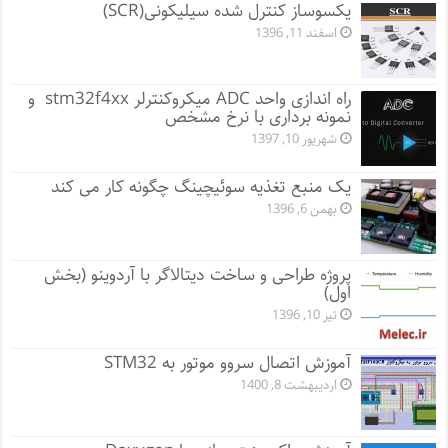
یکسوساز کنترل شده سیلیکونی(SCR)
اسفند 11, 1396
راه اندازی واحد ADC میکروکنترلر stm32f4xx و
نمونه برداری با نرخ مشخص
شهریور 10, 1397
یک منبع تغذیه سوئیچینگ چگونه کار می کند
بهمن 6, 1396
پروژه طراحی و ساخت دیتالاگر با آردوینو (بخش
اول)
تیر 10, 1396
آموزش اتصال سروو موتور به STM32
اردیبهشت 8, 1400