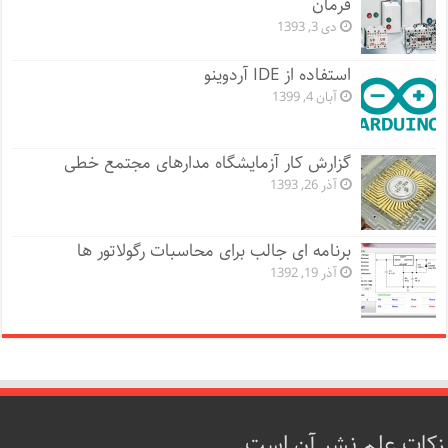
فرمان
دی 3, 1393
استفاده از IDE آردوینو
آبان 4, 1399
گزارش کار آزمایشگاه مدارهای مجتمع خطی
آذر 26, 1393
برنامه ای جالب برای محاسبات رگولاتور ها
آذر 19, 1392
زکات علم نشر آن است.