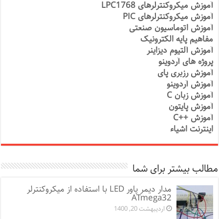
آموزش میکروکنترلرهای LPC1768
آموزش میکروکنترلرهای PIC
آموزش اتوماسیون صنعتی
مفاهیم پایه الکترونیک
آموزش آلتیوم دیزاینر
پروژه های آردوینو
آموزش رزبری پای
آموزش آردوینو
آموزش زبان C
آموزش پایتون
آموزش ++C
اینترنت اشیاء
مطالب بیشتر برای شما
مدار دیمر پاور LED با استفاده از میکروکنترلر
ATmega32
اردیبهشت 20, 1400