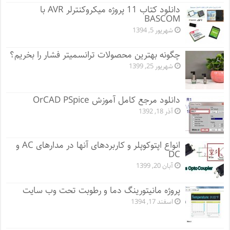
دانلود کتاب 11 پروژه میکروکنترلر AVR با
BASCOM
شهریور 5, 1394
چگونه بهترین محصولات ترانسمیتر فشار را بخریم؟
شهریور 25, 1399
دانلود مرجع کامل آموزش OrCAD PSpice
آذر 18, 1392
انواع اپتوکوپلر و کاربردهای آنها در مدارهای AC و
DC
آبان 20, 1399
پروژه مانيتورينگ دما و رطوبت تحت وب سایت
اسفند 17, 1394