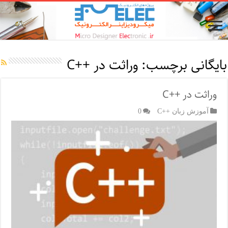
بایگانی برچسب:
وراثت در ++C
وراثت در ++C
آموزش زبان ++C
0