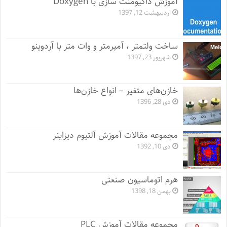
آموزش داکیومنت سازی با Doxygen
اردیبهشت 12, 1397
ساخت ولتمتر ، آمپرمتر و وات متر با آردوینو
شهریور 23, 1397
خازن‌های متغیر – انواع خازن‌ها
دی 28, 1396
مجموعه مقالات آموزش آلتیوم دیزاینر
دی 10, 1392
هرم اتوماسیون صنعتی
بهمن 18, 1398
مجموعه مقالات آموزش PLC