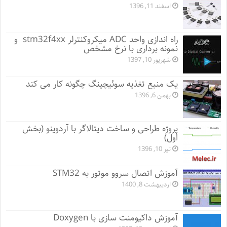
اسفند 11, 1396
راه اندازی واحد ADC میکروکنترلر stm32f4xx و
نمونه برداری با نرخ مشخص
شهریور 10, 1397
یک منبع تغذیه سوئیچینگ چگونه کار می کند
بهمن 6, 1396
پروژه طراحی و ساخت دیتالاگر با آردوینو (بخش
اول)
تیر 10, 1396
آموزش اتصال سروو موتور به STM32
اردیبهشت 8, 1400
آموزش داکیومنت سازی با Doxygen