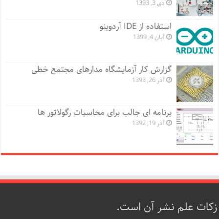
دی 3, 1393
استفاده از IDE آردوینو
آبان 4, 1399
گزارش کار آزمایشگاه مدارهای مجتمع خطی
آذر 26, 1393
برنامه ای جالب برای محاسبات رگولاتور ها
آذر 19, 1392
زکات علم نشر آن است.