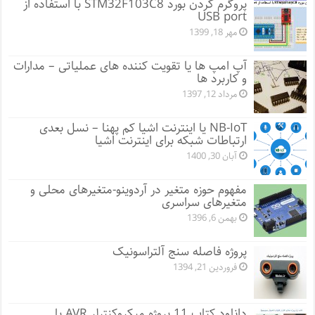
پروگرم کردن بورد STM32F103C8 با استفاده از
USB port
مهر 18, 1399
آپ امپ ها یا تقویت کننده های عملیاتی – مدارات
و کاربرد ها
مرداد 12, 1397
NB-IoT یا اینترنت اشیا کم پهنا – نسل بعدی
ارتباطات شبکه برای اینترنت اشیا
آبان 30, 1400
مفهوم حوزه متغیر در آردوینو-متغیرهای محلی و
متغیرهای سراسری
بهمن 6, 1396
پروژه فاصله سنج آلتراسونیک
فروردین 21, 1394
دانلود کتاب 11 پروژه میکروکنترلر AVR با