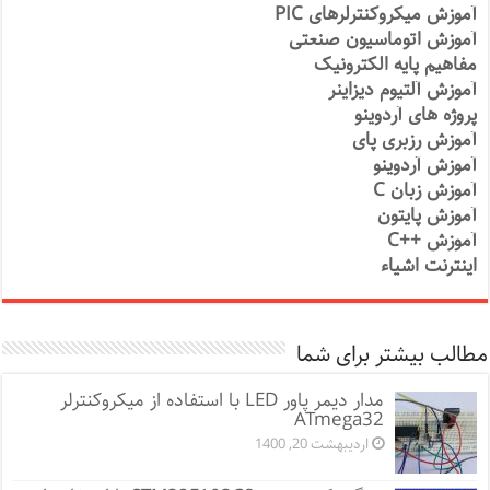
آموزش میکروکنترلرهای PIC
آموزش اتوماسیون صنعتی
مفاهیم پایه الکترونیک
آموزش آلتیوم دیزاینر
پروژه های آردوینو
آموزش رزبری پای
آموزش آردوینو
آموزش زبان C
آموزش پایتون
آموزش ++C
اینترنت اشیاء
مطالب بیشتر برای شما
مدار دیمر پاور LED با استفاده از میکروکنترلر
ATmega32
اردیبهشت 20, 1400