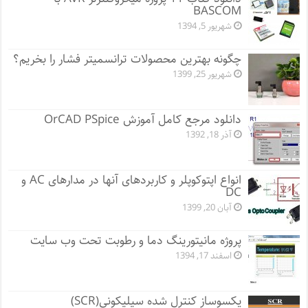
BASCOM
شهریور 5, 1394
چگونه بهترین محصولات ترانسمیتر فشار را بخریم؟
شهریور 25, 1399
دانلود مرجع کامل آموزش OrCAD PSpice
آذر 18, 1392
انواع اپتوکوپلر و کاربردهای آنها در مدارهای AC و
DC
آبان 20, 1399
پروژه مانيتورينگ دما و رطوبت تحت وب سایت
اسفند 17, 1394
یکسوساز کنترل شده سیلیکونی(SCR)