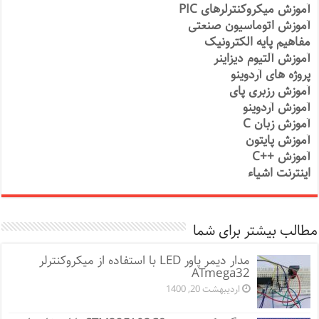
آموزش میکروکنترلرهای PIC
آموزش اتوماسیون صنعتی
مفاهیم پایه الکترونیک
آموزش آلتیوم دیزاینر
پروژه های آردوینو
آموزش رزبری پای
آموزش آردوینو
آموزش زبان C
آموزش پایتون
آموزش ++C
اینترنت اشیاء
مطالب بیشتر برای شما
مدار دیمر پاور LED با استفاده از میکروکنترلر
ATmega32
اردیبهشت 20, 1400