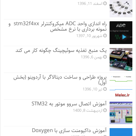
اسفند 11, 1396
راه اندازی واحد ADC میکروکنترلر stm32f4xx و
نمونه برداری با نرخ مشخص
شهریور 10, 1397
یک منبع تغذیه سوئیچینگ چگونه کار می کند
بهمن 6, 1396
پروژه طراحی و ساخت دیتالاگر با آردوینو (بخش
اول)
تیر 10, 1396
آموزش اتصال سروو موتور به STM32
اردیبهشت 8, 1400
آموزش داکیومنت سازی با Doxygen