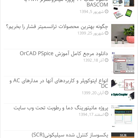
BASCOM
شهریور 5, 1394
چگونه بهترین محصولات ترانسمیتر فشار را بخریم؟
شهریور 25, 1399
دانلود مرجع کامل آموزش OrCAD PSpice
آذر 18, 1392
انواع اپتوکوپلر و کاربردهای آنها در مدارهای AC و
DC
آبان 20, 1399
پروژه مانيتورينگ دما و رطوبت تحت وب سایت
اسفند 17, 1394
یکسوساز کنترل شده سیلیکونی(SCR)