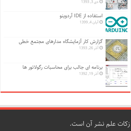
دی 3, 1393
استفاده از IDE آردوینو
آبان 4, 1399
گزارش کار آزمایشگاه مدارهای مجتمع خطی
آذر 26, 1393
برنامه ای جالب برای محاسبات رگولاتور ها
آذر 19, 1392
زکات علم نشر آن است.