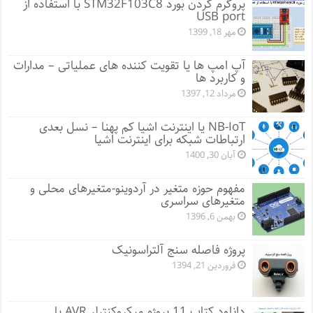
پروگرم کردن بورد STM32F103C8 با استفاده از
USB port
مهر 18, 1399
آپ امپ ها یا تقویت کننده های عملیاتی – مدارات
و کاربرد ها
مرداد 12, 1397
NB-IoT یا اینترنت اشیا کم پهنا – نسل بعدی
ارتباطات شبکه برای اینترنت اشیا
آبان 30, 1400
مفهوم حوزه متغیر در آردوینو-متغیرهای محلی و
متغیرهای سراسری
بهمن 6, 1396
پروژه فاصله سنج آلتراسونیک
فروردین 21, 1394
دانلود کتاب 11 پروژه میکروکنترلر AVR با