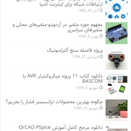
ارتباطات شبکه برای اینترنت اشیا
آبان 30, 1400
مفهوم حوزه متغیر در آردوینو-متغیرهای محلی و
متغیرهای سراسری
بهمن 6, 1396
پروژه فاصله سنج آلتراسونیک
فروردین 21, 1394
دانلود کتاب 11 پروژه میکروکنترلر AVR با
BASCOM
شهریور 5, 1394
چگونه بهترین محصولات ترانسمیتر فشار را بخریم؟
شهریور 25, 1399
دانلود مرجع کامل آموزش OrCAD PSpice