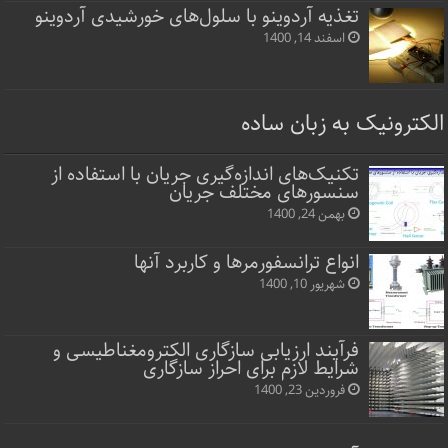
تغذیه آردوینو با سلول‌های خورشیدی آردوینو
اسفند 14, 1400
الکترونیک به زبان ساده
تکنیک‌های اندازه‌گیری جریان با استفاده از
سنسورهای مختلف جریان
بهمن 24, 1400
انواع ترانسفورمرها و کاربرد آنها
شهریور 10, 1400
فرآیند ارزیابی سازگاری الکترومغناطیسی و
شرایط لازم برای احراز سازگاری
فروردین 23, 1400