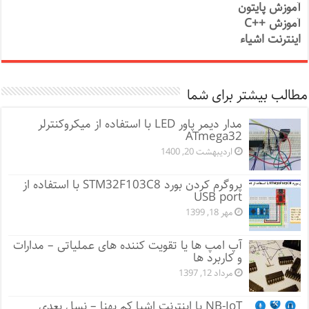
آموزش پایتون
آموزش ++C
اینترنت اشیاء
مطالب بیشتر برای شما
مدار دیمر پاور LED با استفاده از میکروکنترلر
ATmega32
اردیبهشت 20, 1400
پروگرم کردن بورد STM32F103C8 با استفاده از
USB port
مهر 18, 1399
آپ امپ ها یا تقویت کننده های عملیاتی – مدارات
و کاربرد ها
مرداد 12, 1397
NB-IoT یا اینترنت اشیا کم پهنا – نسل بعدی