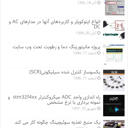
آذر 18, 1392
انواع اپتوکوپلر و کاربردهای آنها در مدارهای AC و
DC
آبان 20, 1399
پروژه مانيتورينگ دما و رطوبت تحت وب سایت
اسفند 17, 1394
یکسوساز کنترل شده سیلیکونی(SCR)
اسفند 11, 1396
راه اندازی واحد ADC میکروکنترلر stm32f4xx و
نمونه برداری با نرخ مشخص
شهریور 10, 1397
یک منبع تغذیه سوئیچینگ چگونه کار می کند