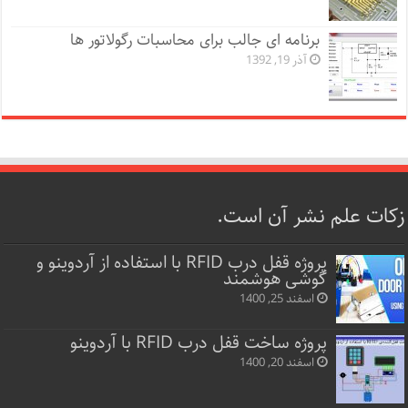
برنامه ای جالب برای محاسبات رگولاتور ها
آذر 19, 1392
زکات علم نشر آن است.
پروژه قفل‌ درب RFID با استفاده از آردوینو و
گوشی هوشمند
اسفند 25, 1400
پروژه ساخت قفل‌ درب RFID با آردوینو
اسفند 20, 1400