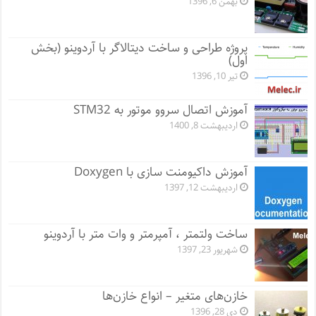
بهمن 6, 1396
پروژه طراحی و ساخت دیتالاگر با آردوینو (بخش
اول)
تیر 10, 1396
آموزش اتصال سروو موتور به STM32
اردیبهشت 8, 1400
آموزش داکیومنت سازی با Doxygen
اردیبهشت 12, 1397
ساخت ولتمتر ، آمپرمتر و وات متر با آردوینو
شهریور 23, 1397
خازن‌های متغیر – انواع خازن‌ها
دی 28, 1396