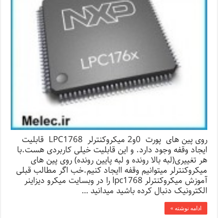
روی پین های پورت 0و2 میکروکنترلر LPC1768 قابلیت
ایجاد وقفه وجود دارد. و این قابلیت خیلی کاربردی هست.با
هر تغییری(لبه بالا رونده و لبه پایین رونده) روی پین های
میکروکنترلر میتوانیم وقفه اایجاد کنیم.خب اگر مطالب قبلی
آموزش میکروکنترلر lpc1768 را در وبسایت میکرو دیزاینر
الکترونیک دنبال کرده باشید میدانید …
ادامه نوشته »