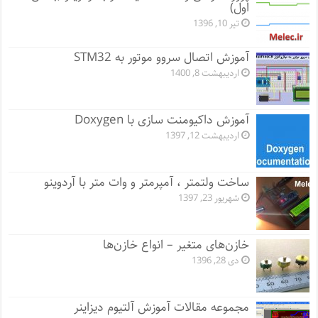
اول)
تیر 10, 1396
آموزش اتصال سروو موتور به STM32
اردیبهشت 8, 1400
آموزش داکیومنت سازی با Doxygen
اردیبهشت 12, 1397
ساخت ولتمتر ، آمپرمتر و وات متر با آردوینو
شهریور 23, 1397
خازن‌های متغیر – انواع خازن‌ها
دی 28, 1396
مجموعه مقالات آموزش آلتیوم دیزاینر