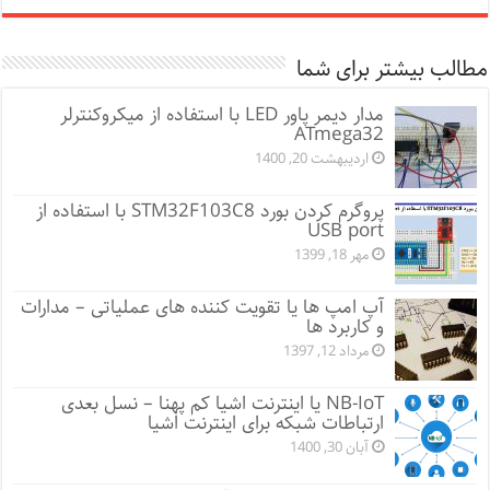
مطالب بیشتر برای شما
مدار دیمر پاور LED با استفاده از میکروکنترلر
ATmega32
اردیبهشت 20, 1400
پروگرم کردن بورد STM32F103C8 با استفاده از
USB port
مهر 18, 1399
آپ امپ ها یا تقویت کننده های عملیاتی – مدارات
و کاربرد ها
مرداد 12, 1397
NB-IoT یا اینترنت اشیا کم پهنا – نسل بعدی
ارتباطات شبکه برای اینترنت اشیا
آبان 30, 1400