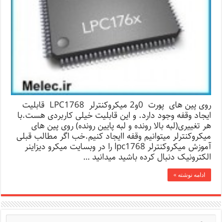
روی پین های پورت 0و2 میکروکنترلر LPC1768 قابلیت
ایجاد وقفه وجود دارد. و این قابلیت خیلی کاربردی هست.با
هر تغییری(لبه بالا رونده و لبه پایین رونده) روی پین های
میکروکنترلر میتوانیم وقفه اایجاد کنیم.خب اگر مطالب قبلی
آموزش میکروکنترلر lpc1768 را در وبسایت میکرو دیزاینر
الکترونیک دنبال کرده باشید میدانید …
ادامه نوشته »