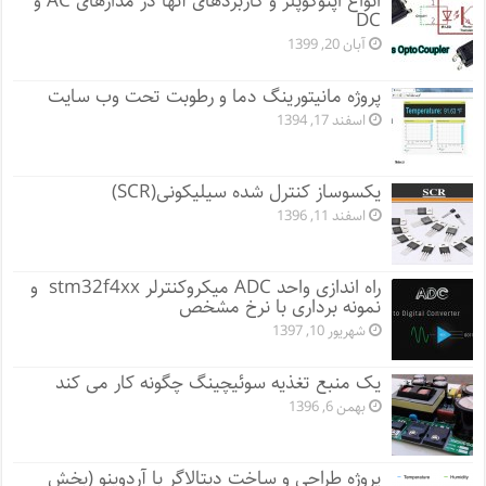
انواع اپتوکوپلر و کاربردهای آنها در مدارهای AC و
DC
آبان 20, 1399
پروژه مانيتورينگ دما و رطوبت تحت وب سایت
اسفند 17, 1394
یکسوساز کنترل شده سیلیکونی(SCR)
اسفند 11, 1396
راه اندازی واحد ADC میکروکنترلر stm32f4xx و
نمونه برداری با نرخ مشخص
شهریور 10, 1397
یک منبع تغذیه سوئیچینگ چگونه کار می کند
بهمن 6, 1396
پروژه طراحی و ساخت دیتالاگر با آردوینو (بخش