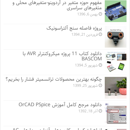
مفهوم حوزه متغیر در آردوینو-متغیرهای محلی و
متغیرهای سراسری
بهمن 6, 1396
پروژه فاصله سنج آلتراسونیک
فروردین 21, 1394
دانلود کتاب 11 پروژه میکروکنترلر AVR با
BASCOM
شهریور 5, 1394
چگونه بهترین محصولات ترانسمیتر فشار را بخریم؟
شهریور 25, 1399
دانلود مرجع کامل آموزش OrCAD PSpice
آذر 18, 1392