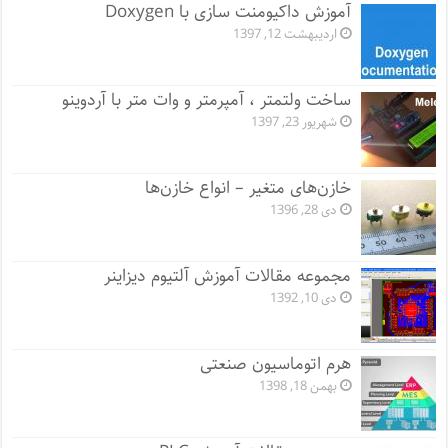
آموزش داکیومنت سازی با Doxygen
اردیبهشت 12, 1397
ساخت ولتمتر ، آمپرمتر و وات متر با آردوینو
شهریور 23, 1397
خازن‌های متغیر – انواع خازن‌ها
دی 28, 1396
مجموعه مقالات آموزش آلتیوم دیزاینر
دی 10, 1392
هرم اتوماسیون صنعتی
بهمن 18, 1398