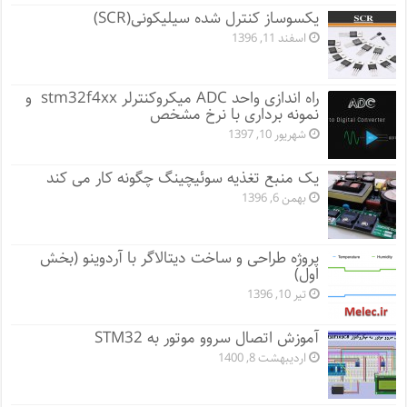
یکسوساز کنترل شده سیلیکونی(SCR)
اسفند 11, 1396
راه اندازی واحد ADC میکروکنترلر stm32f4xx و
نمونه برداری با نرخ مشخص
شهریور 10, 1397
یک منبع تغذیه سوئیچینگ چگونه کار می کند
بهمن 6, 1396
پروژه طراحی و ساخت دیتالاگر با آردوینو (بخش
اول)
تیر 10, 1396
آموزش اتصال سروو موتور به STM32
اردیبهشت 8, 1400