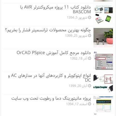
دانلود کتاب 11 پروژه میکروکنترلر AVR با
BASCOM
شهریور 5, 1394
چگونه بهترین محصولات ترانسمیتر فشار را بخریم؟
شهریور 25, 1399
دانلود مرجع کامل آموزش OrCAD PSpice
آذر 18, 1392
انواع اپتوکوپلر و کاربردهای آنها در مدارهای AC و
DC
آبان 20, 1399
پروژه مانيتورينگ دما و رطوبت تحت وب سایت
اسفند 17, 1394