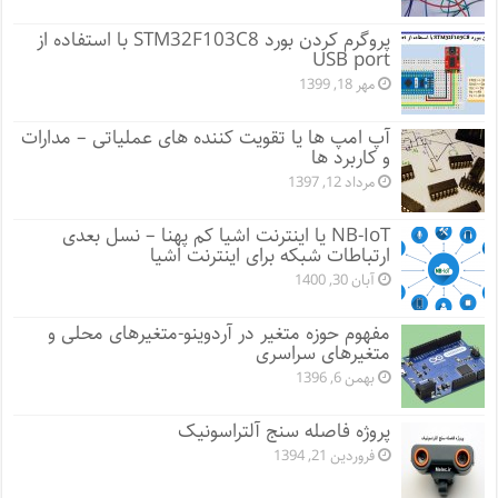
پروگرم کردن بورد STM32F103C8 با استفاده از
USB port
مهر 18, 1399
آپ امپ ها یا تقویت کننده های عملیاتی – مدارات
و کاربرد ها
مرداد 12, 1397
NB-IoT یا اینترنت اشیا کم پهنا – نسل بعدی
ارتباطات شبکه برای اینترنت اشیا
آبان 30, 1400
مفهوم حوزه متغیر در آردوینو-متغیرهای محلی و
متغیرهای سراسری
بهمن 6, 1396
پروژه فاصله سنج آلتراسونیک
فروردین 21, 1394