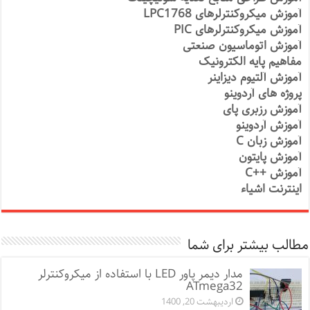
آموزش میکروکنترلرهای LPC1768
آموزش میکروکنترلرهای PIC
آموزش اتوماسیون صنعتی
مفاهیم پایه الکترونیک
آموزش آلتیوم دیزاینر
پروژه های آردوینو
آموزش رزبری پای
آموزش آردوینو
آموزش زبان C
آموزش پایتون
آموزش ++C
اینترنت اشیاء
مطالب بیشتر برای شما
مدار دیمر پاور LED با استفاده از میکروکنترلر
ATmega32
اردیبهشت 20, 1400