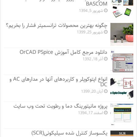
BASCOM
شهریور 5, 1394
چگونه بهترین محصولات ترانسمیتر فشار را بخریم؟
شهریور 25, 1399
دانلود مرجع کامل آموزش OrCAD PSpice
آذر 18, 1392
انواع اپتوکوپلر و کاربردهای آنها در مدارهای AC و
DC
آبان 20, 1399
پروژه مانيتورينگ دما و رطوبت تحت وب سایت
اسفند 17, 1394
یکسوساز کنترل شده سیلیکونی(SCR)