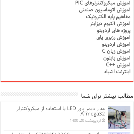
آموزش میکروکنترلرهای PIC
آموزش اتوماسیون صنعتی
مفاهیم پایه الکترونیک
آموزش آلتیوم دیزاینر
پروژه های آردوینو
آموزش رزبری پای
آموزش آردوینو
آموزش زبان C
آموزش پایتون
آموزش ++C
اینترنت اشیاء
مطالب بیشتر برای شما
مدار دیمر پاور LED با استفاده از میکروکنترلر
ATmega32
اردیبهشت 20, 1400