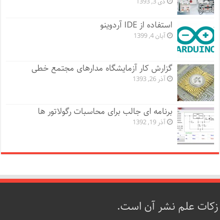
دی 3, 1393
استفاده از IDE آردوینو
آبان 4, 1399
گزارش کار آزمایشگاه مدارهای مجتمع خطی
آذر 26, 1393
برنامه ای جالب برای محاسبات رگولاتور ها
آذر 19, 1392
زکات علم نشر آن است.