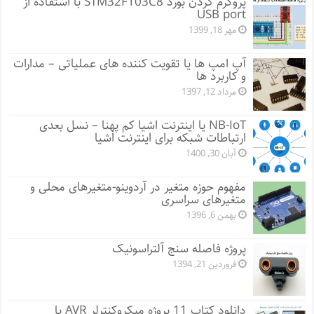
پروگرم کردن بورد STM32F103C8 با استفاده از
USB port
مهر 18, 1399
آپ امپ ها یا تقویت کننده های عملیاتی – مدارات
و کاربرد ها
مرداد 12, 1397
NB-IoT یا اینترنت اشیا کم پهنا – نسل بعدی
ارتباطات شبکه برای اینترنت اشیا
آبان 30, 1400
مفهوم حوزه متغیر در آردوینو-متغیرهای محلی و
متغیرهای سراسری
بهمن 6, 1396
پروژه فاصله سنج آلتراسونیک
فروردین 21, 1394
دانلود کتاب 11 پروژه میکروکنترلر AVR با