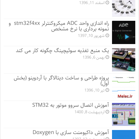
اسفند 11, 1396
راه اندازی واحد ADC میکروکنترلر stm32f4xx و
نمونه برداری با نرخ مشخص
شهریور 10, 1397
یک منبع تغذیه سوئیچینگ چگونه کار می کند
بهمن 6, 1396
پروژه طراحی و ساخت دیتالاگر با آردوینو (بخش
اول)
تیر 10, 1396
آموزش اتصال سروو موتور به STM32
اردیبهشت 8, 1400
آموزش داکیومنت سازی با Doxygen