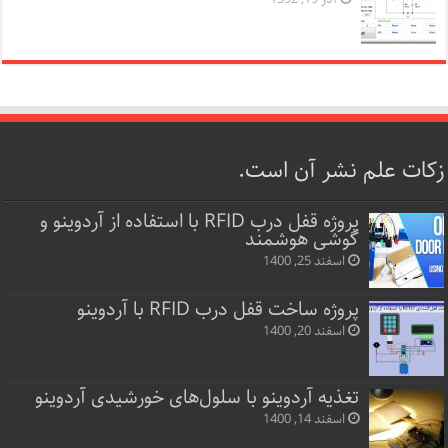
زکات علم نشر آن است.
پروژه قفل‌ درب RFID با استفاده از آردوینو و
گوشی هوشمند
اسفند 25, 1400
پروژه ساخت قفل‌ درب RFID با آردوینو
اسفند 20, 1400
تغذیه آردوینو با سلول‌های خورشیدی آردوینو
اسفند 14, 1400