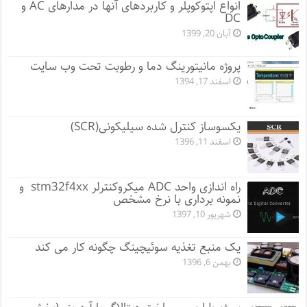
انواع اپتوکوپلر و کاربردهای آنها در مدارهای AC و
DC
آبان 20, 1399
پروژه مانيتورينگ دما و رطوبت تحت وب سایت
اسفند 17, 1394
یکسوساز کنترل شده سیلیکونی(SCR)
اسفند 11, 1396
راه اندازی واحد ADC میکروکنترلر stm32f4xx و
نمونه برداری با نرخ مشخص
شهریور 10, 1397
یک منبع تغذیه سوئیچینگ چگونه کار می کند
بهمن 6, 1396