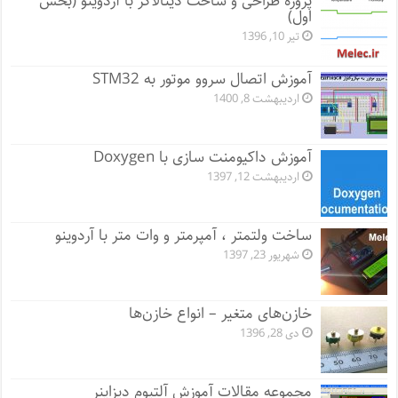
پروژه طراحی و ساخت دیتالاگر با آردوینو (بخش
اول)
تیر 10, 1396
آموزش اتصال سروو موتور به STM32
اردیبهشت 8, 1400
آموزش داکیومنت سازی با Doxygen
اردیبهشت 12, 1397
ساخت ولتمتر ، آمپرمتر و وات متر با آردوینو
شهریور 23, 1397
خازن‌های متغیر – انواع خازن‌ها
دی 28, 1396
مجموعه مقالات آموزش آلتیوم دیزاینر