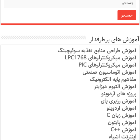
آموزش های پرطرفدار
آموزش طراحی منابع تغذیه سوئیچینگ
آموزش میکروکنترلرهای LPC1768
آموزش میکروکنترلرهای PIC
آموزش اتوماسیون صنعتی
مفاهیم پایه الکترونیک
آموزش آلتیوم دیزاینر
پروژه های آردوینو
آموزش رزبری پای
آموزش آردوینو
آموزش زبان C
آموزش پایتون
آموزش ++C
اینترنت اشیاء