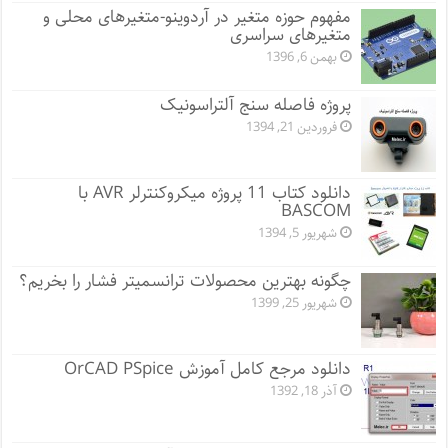
مفهوم حوزه متغیر در آردوینو-متغیرهای محلی و
متغیرهای سراسری
بهمن 6, 1396
پروژه فاصله سنج آلتراسونیک
فروردین 21, 1394
دانلود کتاب 11 پروژه میکروکنترلر AVR با
BASCOM
شهریور 5, 1394
چگونه بهترین محصولات ترانسمیتر فشار را بخریم؟
شهریور 25, 1399
دانلود مرجع کامل آموزش OrCAD PSpice
آذر 18, 1392