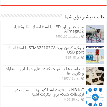
مطالب بیشتر برای شما
مدار دیمر پاور LED با استفاده از میکروکنترلر
ATmega32
اردیبهشت 20, 1400
پروگرم کردن بورد STM32F103C8 با استفاده از
USB port
مهر 18, 1399
آپ امپ ها یا تقویت کننده های عملیاتی – مدارات
و کاربرد ها
مرداد 12, 1397
NB-IoT یا اینترنت اشیا کم پهنا – نسل بعدی
ارتباطات شبکه برای اینترنت اشیا
آبان 30, 1400