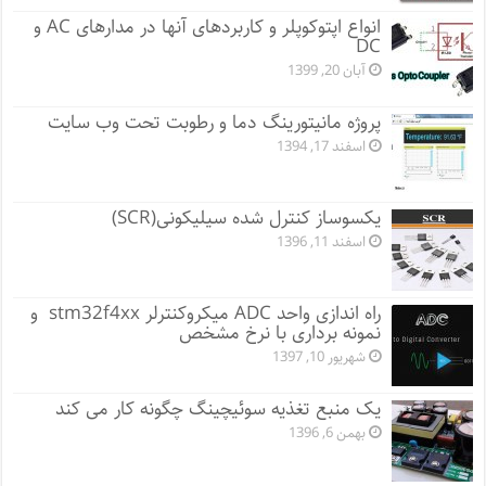
انواع اپتوکوپلر و کاربردهای آنها در مدارهای AC و
DC
آبان 20, 1399
پروژه مانيتورينگ دما و رطوبت تحت وب سایت
اسفند 17, 1394
یکسوساز کنترل شده سیلیکونی(SCR)
اسفند 11, 1396
راه اندازی واحد ADC میکروکنترلر stm32f4xx و
نمونه برداری با نرخ مشخص
شهریور 10, 1397
یک منبع تغذیه سوئیچینگ چگونه کار می کند
بهمن 6, 1396