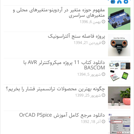
مفهوم حوزه متغیر در آردوینو-متغیرهای محلی و
متغیرهای سراسری
بهمن 6, 1396
پروژه فاصله سنج آلتراسونیک
فروردین 21, 1394
دانلود کتاب 11 پروژه میکروکنترلر AVR با
BASCOM
شهریور 5, 1394
چگونه بهترین محصولات ترانسمیتر فشار را بخریم؟
شهریور 25, 1399
دانلود مرجع کامل آموزش OrCAD PSpice
آذر 18, 1392