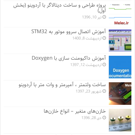
پروژه طراحی و ساخت دیتالاگر با آردوینو (بخش
اول)
تیر 10, 1396
آموزش اتصال سروو موتور به STM32
اردیبهشت 8, 1400
آموزش داکیومنت سازی با Doxygen
اردیبهشت 12, 1397
ساخت ولتمتر ، آمپرمتر و وات متر با آردوینو
شهریور 23, 1397
خازن‌های متغیر – انواع خازن‌ها
دی 28, 1396