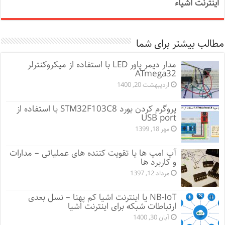
اینترنت اشیاء
مطالب بیشتر برای شما
مدار دیمر پاور LED با استفاده از میکروکنترلر
ATmega32
اردیبهشت 20, 1400
پروگرم کردن بورد STM32F103C8 با استفاده از
USB port
مهر 18, 1399
آپ امپ ها یا تقویت کننده های عملیاتی – مدارات
و کاربرد ها
مرداد 12, 1397
NB-IoT یا اینترنت اشیا کم پهنا – نسل بعدی
ارتباطات شبکه برای اینترنت اشیا
آبان 30, 1400