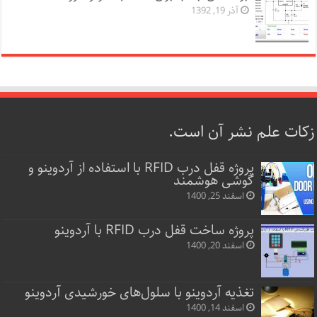
آذر 19, 1392
زکات علم نشر آن است.
پروژه قفل‌ درب RFID با استفاده از آردوینو و
گوشی هوشمند
اسفند 25, 1400
پروژه ساخت قفل‌ درب RFID با آردوینو
اسفند 20, 1400
تغذیه آردوینو با سلول‌های خورشیدی آردوینو
اسفند 14, 1400